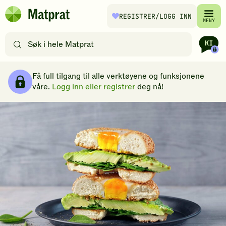
Hopp til hovedinnhold
REGISTRER
/LOGG INN
Matprat
MENY
hjemmeside
Søk
etter
oppskrifter
Brødsmulesti
eller
Få full tilgang til alle verktøyene og funksjonene
filtre
våre.
Logg inn eller registrer
deg nå!