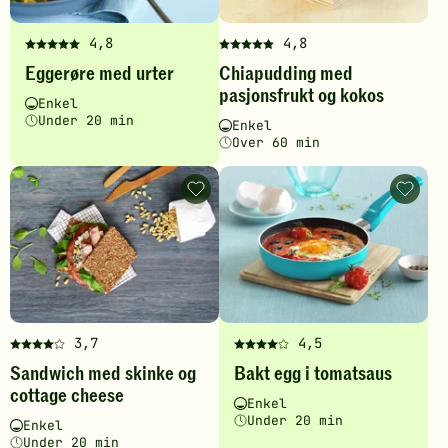
favoritt
4,8
4,8
Denne
Denne
Eggerøre med urter
Chiapudding med
oppskriften
oppskriften
pasjonsfrukt og kokos
har
har
Vanskelighetsgrad
Tilberedningstid
Enkel
fått
fått
Under 20 min
Vanskelighetsgrad
Tilberedningstid
Enkel
5
5
Over 60 min
av
av
5
5
Sandwich
Bakt
stjerner.
stjerner.
med
egg
Klikk
Klikk
skinke
i
for
og
for
tomats
cottage
-
å
å
cheese
legg
gi
gi
-
til
legg
favoritt
din
din
til
vurdering.
vurdering.
favoritter
3,7
4,5
Denne
Denne
Sandwich med skinke og
Bakt egg i tomatsaus
oppskriften
oppskriften
cottage cheese
har
har
Vanskelighetsgrad
Tilberedningstid
Enkel
fått
fått
Under 20 min
Vanskelighetsgrad
Tilberedningstid
Enkel
4
4
Under 20 min