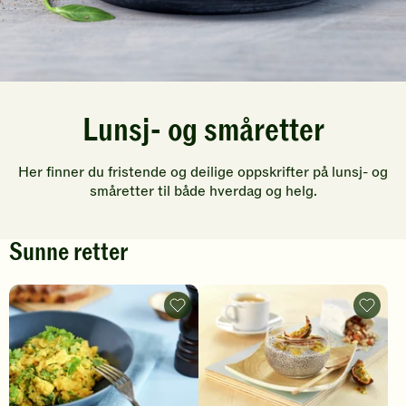
Lunsj- og småretter
Her finner du fristende og deilige oppskrifter på lunsj- og
småretter til både hverdag og helg.
Sunne retter
Eggerøre
Chiapu
med
med
urter
pasjons
-
og
legg
kokos
til
-
favoritter
legg
til