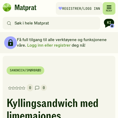
Hopp til hovedinnhold
REGISTRER
/LOGG INN
Matprat
MENY
hjemmeside
Søk
etter
oppskrifter
Ingredienser
Slik gjør du
Kommentarer
Brødsmulesti
eller
Få full tilgang til alle verktøyene og funksjonene
filtre
våre.
Logg inn eller registrer
deg nå!
SANDWICH/SMØRBRØD
0
0
Denne
oppskriften
Kyllingsandwich med
har
foreløpig
limemajones
ingen