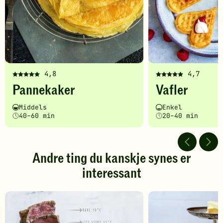
4,8
4,7
Denne
Denne
Pannekaker
Vafler
oppskriften
oppskriften
har
har
Vanskelighetsgrad
Tilberedningstid
Vanskelighetsgrad
Tilberedningstid
Middels
Enkel
fått
fått
40–60 min
20–40 min
5
5
av
av
5
5
stjerner.
stjerner.
Andre ting du kanskje synes er
Klikk
Klikk
interessant
for
for
å
å
gi
gi
din
din
vurdering.
vurdering.