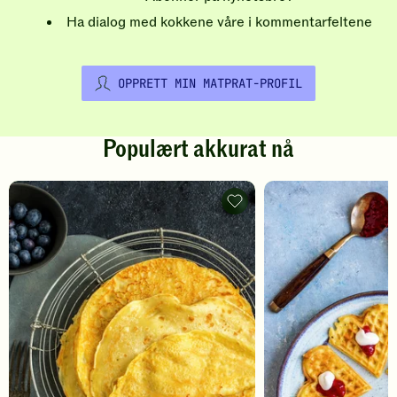
Ha dialog med kokkene våre i kommentarfeltene
OPPRETT MIN MATPRAT-PROFIL
Populært akkurat nå
Pannekaker
-
legg
til
favoritter