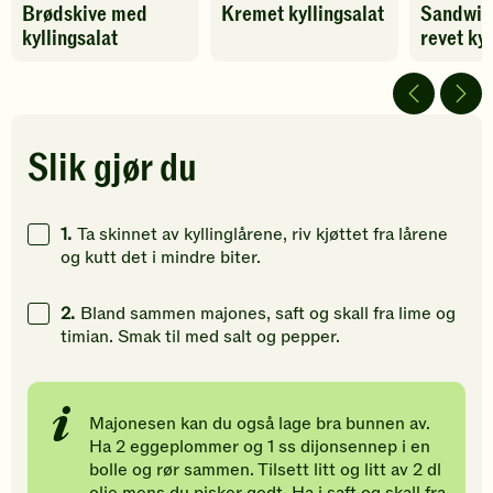
Brødskive med
Kremet kyllingsalat
Sandwic
oppskriften
oppskriften
oppskrif
kyllingsalat
revet kyl
har
har
har
fått
fått
foreløpig
4
5
ingen
av
av
vurdering
5
5
Bli
stjerner.
stjerner.
den
Slik gjør du
Klikk
Klikk
første
for
for
til
å
å
å
1.
Ta skinnet av kyllinglårene, riv kjøttet fra lårene
gi
gi
vurdere
og kutt det i mindre biter.
din
din
denne
vurdering.
vurdering.
oppskrift
2.
Bland sammen majones, saft og skall fra lime og
timian. Smak til med salt og pepper.
Majonesen kan du også lage bra bunnen av.
Ha 2 eggeplommer og 1 ss dijonsennep i en
bolle og rør sammen. Tilsett litt og litt av 2 dl