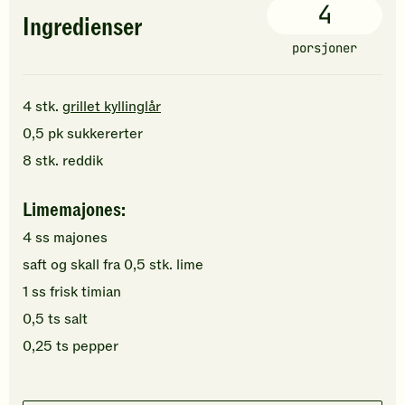
4
Ingredienser
porsjoner
4
stk.
grillet kyllinglår
0,5
pk
sukkererter
8
stk.
reddik
Limemajones:
4
ss
majones
saft og skall fra
0,5
stk.
lime
1
ss
frisk timian
0,5
ts
salt
0,25
ts
pepper