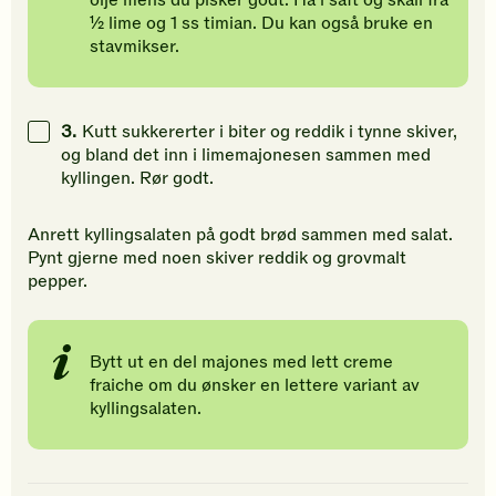
olje mens du pisker godt. Ha i saft og skall fra
½ lime og 1 ss timian. Du kan også bruke en
stavmikser.
3.
Kutt sukkererter i biter og reddik i tynne skiver,
og bland det inn i limemajonesen sammen med
kyllingen. Rør godt.
Anrett kyllingsalaten på godt brød sammen med salat.
Pynt gjerne med noen skiver reddik og grovmalt
pepper.
Bytt ut en del majones med lett creme
fraiche om du ønsker en lettere variant av
kyllingsalaten.