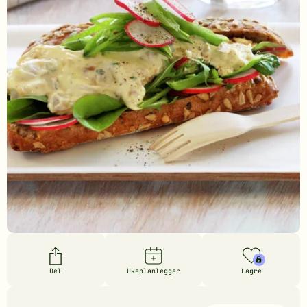
Del
Ukeplanlegger
Lagre