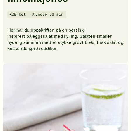
vurderinger.
Bli
den
Enkel
Under 20 min
Vanskelighetsgrad
Tilberedningstid
første
til
Her har du oppskriften på en persisk-
å
inspirert påleggssalat med kylling. Salaten smaker
vurdere
nydelig sammen med et stykke grovt brød, frisk salat og
denne
knasende sprø reddiker.
oppskriften.