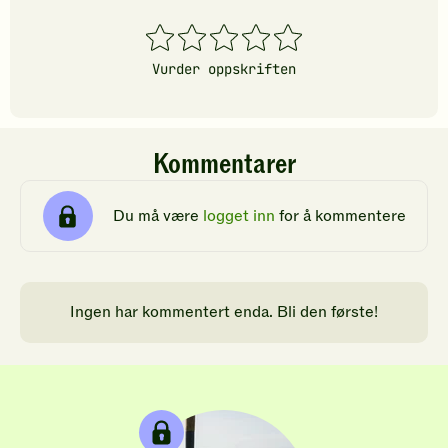
1
2
3
4
5
stjerner
stjerner
stjerner
stjerner
stjerner
Vurder oppskriften
Kommentarer
Du må være
logget inn
for å kommentere
Ingen har kommentert enda. Bli den første!