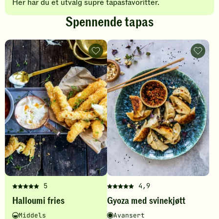
Her har du et utvalg supre tapasfavoritter.
Spennende tapas
Halloumi
Gyoza
fries
med
-
svinekj
legg
-
til
legg
favoritter
til
favoritt
5
4,9
Denne
Denne
Halloumi fries
Gyoza med svinekjøtt
oppskriften
oppskriften
har
har
Vanskelighetsgrad
Tilberedningstid
Vanskelighetsgrad
Tilberedningstid
Middels
Avansert