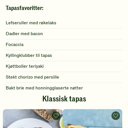
Tapasfavoritter:
Lefseruller med røkelaks
Dadler med bacon
Focaccia
Kyllingklubber til tapas
Kjøttboller teriyaki
Stekt chorizo med persille
Bakt brie med honningglaserte nøtter
Klassisk tapas
Tomat-
Brusch
og
-
mozzarellasalat
legg