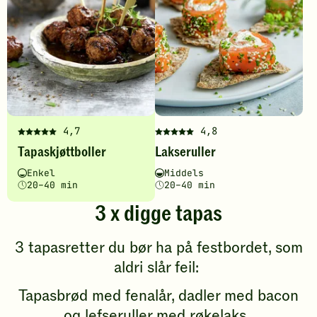
å
å
gi
gi
din
din
vurdering.
vurdering.
4,7
4,8
Denne
Denne
Tapaskjøttboller
Lakseruller
oppskriften
oppskriften
har
har
Vanskelighetsgrad
Tilberedningstid
Vanskelighetsgrad
Tilberedningstid
Enkel
Middels
fått
fått
20–40 min
20–40 min
5
5
3 x digge tapas
av
av
5
5
stjerner.
stjerner.
3 tapasretter du bør ha på festbordet, som
Klikk
Klikk
aldri slår feil:
for
for
å
å
Tapasbrød med fenalår, dadler med bacon
gi
gi
og lefseruller med røkelaks.
din
din