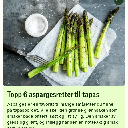
for
for
Topp
6
å
å
aspar
gi
gi
til
din
din
tapas
-
vurdering.
vurdering.
legg
til
favori
Topp 6 aspargesretter til tapas
Asparges er en favoritt til mange småretter du finner
på tapasbordet. Vi elsker den grønne grønnsaken som
smaker både bittert, søtt og litt syrlig. Den smaker av
gress og grønt, og i tillegg har den en nøtteaktig smak