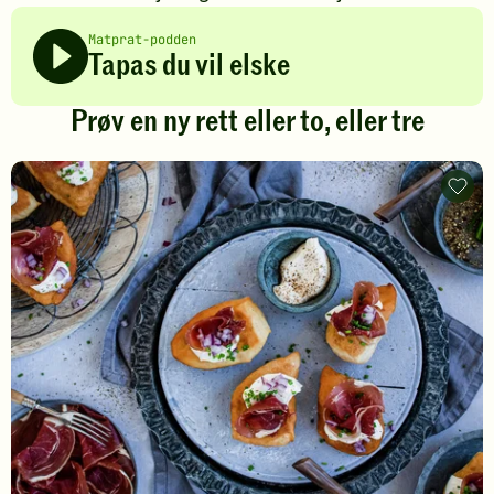
Matprat-podden
Tapas du vil elske
Prøv en ny rett eller to, eller tre
Tapas
med
fenalå
-
legg
til
favori