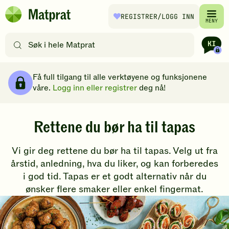
Hopp til hovedinnhold
REGISTRER
/LOGG INN
Matprat
MENY
hjemmeside
Søk
etter
oppskrifter
Brødsmulesti
eller
Få full tilgang til alle verktøyene og funksjonene
filtre
våre.
Logg inn eller registrer
deg nå!
Rettene du bør ha til tapas
Vi gir deg rettene du bør ha til tapas. Velg ut fra
årstid, anledning, hva du liker, og kan forberedes
i god tid. Tapas er et godt alternativ når du
ønsker flere smaker eller enkel fingermat.