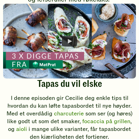
vurdering.
vurdering.
Tapas du vil elske
I denne episoden gir Cecilie deg enkle tips til
hvordan du kan løfte tapasbordet til nye høyder.
Med et overdådig
charcuterie
som ser (og høres)
like godt ut som det smaker,
focaccia på grillen
,
og
aioli
i mange ulike varianter, får tapasbordet
den kjærligheten det fortjener.