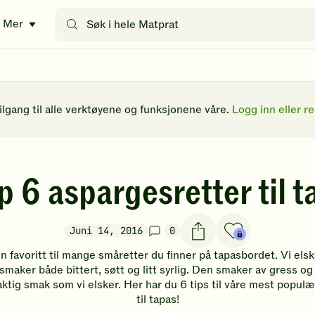
Søk
Mer
etter
oppskrifter
eller
filtre
tilgang til alle verktøyene og funksjonene våre.
Logg inn eller re
p 6 aspargesretter til t
Juni 14, 2016
0
n favoritt til mange småretter du finner på tapasbordet. Vi els
aker både bittert, søtt og litt syrlig. Den smaker av gress og g
ktig smak som vi elsker. Her har du 6 tips til våre mest popul
til tapas!