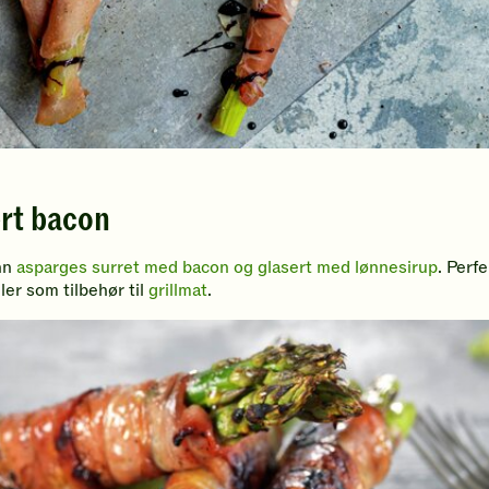
rt bacon
ønn
asparges surret med bacon og glasert med lønnesirup
. Perf
er som tilbehør til
grillmat
.