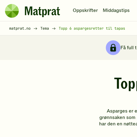
Hopp til hovedinnhold
Oppskrifter
Middagstips
Matprat
hjemmeside
Brødsmulesti
matprat.no
Tema
Topp 6 aspargesretter til tapas
Få full 
Top
Asparges er e
grønnsaken som sm
har den en nøttea