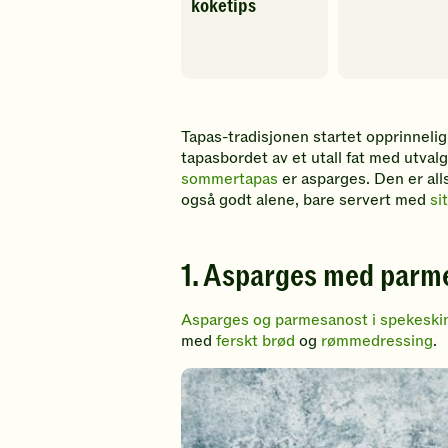
koketips
Tapas-tradisjonen startet opprinnelig
tapasbordet av et utall fat med utva
sommertapas
er asparges. Den er al
også godt alene, bare servert med
si
1. Asparges med parm
Asparges og parmesanost i spekeski
med
ferskt brød
og
rømmedressing
.