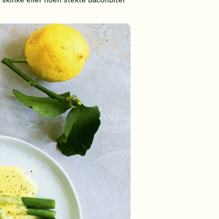
t skinke eller noen stekte baconbiter