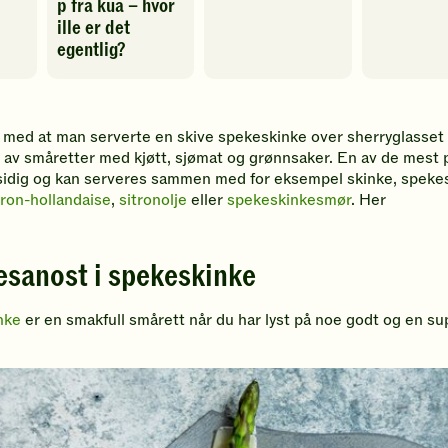
p fra kua – hvor
Spill
Spill
ille er det
av
av
egentlig?
video
video
Spill
av
video
 med at man serverte en skive spekeskinke over sherryglasset f
lg av småretter med kjøtt, sjømat og grønnsaker. En av de mest
lsidig og kan serveres sammen med for eksempel skinke, speke
tron-hollandaise
,
sitronolje
eller
spekeskinkesmør
. Her
esanost i spekeskinke
nke
er en smakfull smårett når du har lyst på noe godt og en 