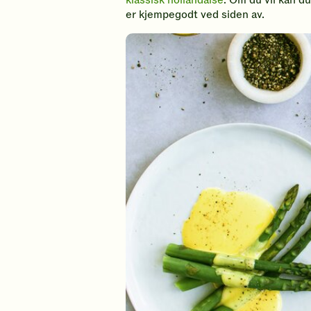
klassisk hollandaise
. Om du vil kan d
er kjempegodt ved siden av.