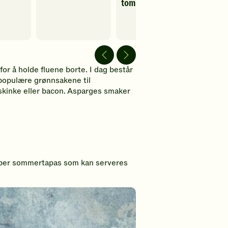
tomater
redder
Spill
brødre
av
Spill
dine!
video
av
video
Spill
av
video
or å holde fluene borte. I dag består
 populære grønnsakene til
skinke eller bacon. Asparges smaker
super sommertapas som kan serveres