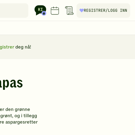
REGISTRER
/LOGG INN
gistrer
deg nå!
apas
ker den grønne
rønt, og i tillegg
ære aspargesretter