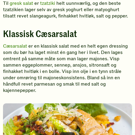
Til
gresk salat
er
tzatziki
helt uunnværlig, og den beste
tzatzikien lager selv av gresk yoghurt eller matyoghurt
tilsatt revet slangeagurk, finhakket hvitløk, salt og pepper.
Klassisk Cæsarsalat
Cæsarsalat
er en klassisk salat med en helt egen dressing
som du bør ha laget minst én gang her i livet. Den lages
omtrent på samme måte som man lager majones. Visp
sammen eggeplommer, sennep, ansjos, sitronsaft og
finhakket hvitløk i en bolle. Visp inn olje i en tynn stråle
under omrøring til majoneskonsistens. Bland så inn en
håndfull revet parmesan og smak til med salt og
kajennepepper.