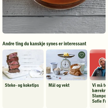
Andre ting du kanskje synes er interessant
Mål
og
vekt
-
legg
til
favoritter
Steke- og koketips
Mål og vekt
Vi må te
bærekraf
Slampoe
Sofie Fr