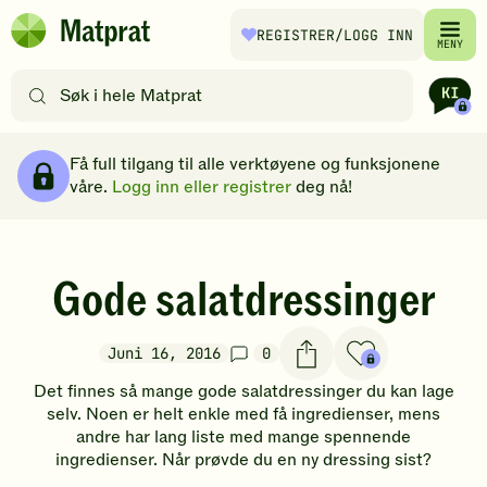
Hopp til hovedinnhold
REGISTRER
/LOGG INN
Matprat
MENY
hjemmeside
Søk
etter
oppskrifter
Brødsmulesti
eller
Få full tilgang til alle verktøyene og funksjonene
filtre
våre.
Logg inn eller registrer
deg nå!
Gode salatdressinger
Juni 16, 2016
0
Det finnes så mange gode salatdressinger du kan lage
selv. Noen er helt enkle med få ingredienser, mens
andre har lang liste med mange spennende
ingredienser. Når prøvde du en ny dressing sist?