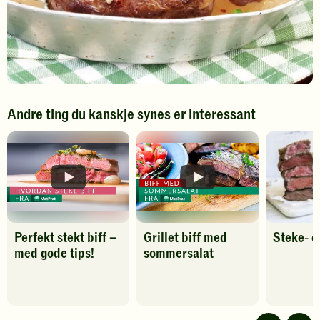
Andre ting du kanskje synes er interessant
Perfekt stekt biff –
Grillet biff med
Steke- o
med gode tips!
sommersalat
Spill
Spill
av
av
video
video