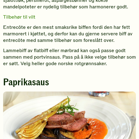
sjalottløk, persillerot, aspargesbønner og kokte
mandelpoteter er nydelig tilbehør som harmonerer godt.
Tilbehør til vilt
Entrecôte er den mest smaksrike biffen fordi den har fett
marmorert i kjøttet, og derfor kan du gjerne servere biff av
entrecôte med samme tilbehør som foreslått over.
Lammebiff av flatbiff eller mørbrad kan også passe godt
sammen med portvinsaus. Pass på å ikke velge tilbehør som
er søtt. Velg heller gode norske rotgrønnsaker.
Paprikasaus