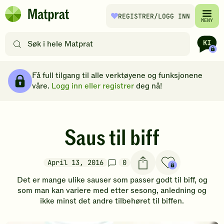
Hopp til hovedinnhold
REGISTRER
/LOGG INN
Matprat
MENY
hjemmeside
Søk
etter
oppskrifter
Brødsmulesti
eller
Få full tilgang til alle verktøyene og funksjonene
filtre
våre.
Logg inn eller registrer
deg nå!
Saus til biff
April 13, 2016
0
Det er mange ulike sauser som passer godt til biff, og
som man kan variere med etter sesong, anledning og
ikke minst det andre tilbehøret til biffen.