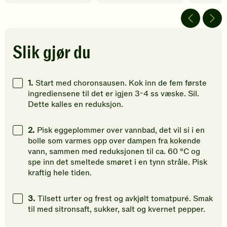
5
5
4
av
av
av
5
5
5
stjerner.
stjerner.
stjerner.
Klikk
Klikk
Klikk
Slik gjør du
for
for
for
å
å
å
gi
gi
gi
1.
Start med choronsausen. Kok inn de fem første
din
din
din
ingrediensene til det er igjen 3-4 ss væske. Sil.
vurdering.
vurdering.
vurdering
Dette kalles en reduksjon.
2.
Pisk eggeplommer over vannbad, det vil si i en
bolle som varmes opp over dampen fra kokende
vann, sammen med reduksjonen til ca. 60 °C og
spe inn det smeltede smøret i en tynn stråle. Pisk
kraftig hele tiden.
3.
Tilsett urter og frest og avkjølt tomatpuré. Smak
til med sitronsaft, sukker, salt og kvernet pepper.