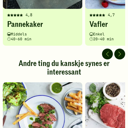
4,8
4,7
Denne
Denne
Pannekaker
Vafler
oppskriften
oppskriften
har
har
Vanskelighetsgrad
Tilberedningstid
Vanskelighetsgrad
Tilberedningstid
Middels
Enkel
fått
fått
40–60 min
20–40 min
5
5
av
av
5
5
stjerner.
stjerner.
Andre ting du kanskje synes er
Klikk
Klikk
interessant
for
for
å
å
gi
gi
din
din
vurdering.
vurdering.