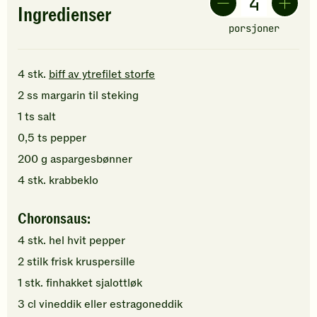
Ingredienser
porsjoner
4
stk.
biff av ytrefilet storfe
2
ss
margarin
til steking
1
ts
salt
0,5
ts
pepper
200
g
aspargesbønner
4
stk.
krabbeklo
Choronsaus:
4
stk.
hel hvit pepper
2
stilk
frisk kruspersille
1
stk.
finhakket
sjalottløk
3
cl
vineddik
eller estragoneddik