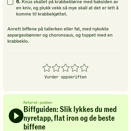
6.
Knus skallet på krabbeklørne med baksiden av
en kniv, og plukk vekk så mye skall at det er lett å
komme til krabbekjøttet.
Anrett biffene på tallerken eller fat, med nykokte
aspargesbønner og choronsaus, og toppet med en
krabbeklo.
1
2
3
4
5
stjerner
stjerner
stjerner
stjerner
stjerner
Vurder oppskriften
Matprat-podden
Biffguiden: Slik lykkes du med
nyretapp, flat iron og de beste
biffene