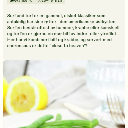
Avansert
20–40 min
vurderinger.
Vanskelighetsgrad
Tilberedningstid
Bli
den
Surf and turf er en gammel, elsket klassiker som
første
antakelig har sine røtter i den amerikanske østkysten.
til
Surf'en består oftest av hummer, krabbe eller kamskjell,
å
og turf'en er gjerne en mør biff av indre- eller ytrefilet.
vurdere
Her har vi kombinert biff og krabbe, og servert med
denne
choronsaus er dette “close to heaven”!
oppskriften.