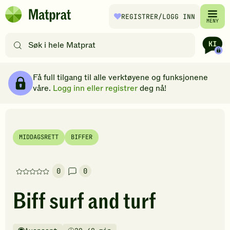
Hopp til hovedinnhold
REGISTRER
/LOGG INN
Matprat
MENY
hjemmeside
Søk
etter
oppskrifter
Ingredienser
Slik gjør du
Kommentarer
Brødsmulesti
eller
Få full tilgang til alle verktøyene og funksjonene
filtre
våre.
Logg inn eller registrer
deg nå!
MIDDAGSRETT
BIFFER
0
0
Denne
oppskriften
Biff surf and turf
har
foreløpig
ingen