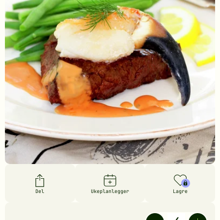
Del
Ukeplanlegger
Lagre