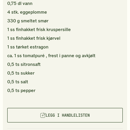
0,75
dl
vann
4
stk.
eggeplomme
330
g
smeltet
smør
1
ss
finhakket
frisk kruspersille
1
ss
finhakket
frisk kjørvel
1
ss
tørket estragon
ca.
1
ss
tomatpuré
, frest i panne og avkjølt
0,5
ts
sitronsaft
0,5
ts
sukker
0,5
ts
salt
0,5
ts
pepper
LEGG I HANDLELISTEN