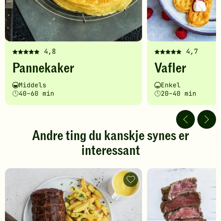
4,8
4,7
Denne
Denne
Pannekaker
Vafler
oppskriften
oppskriften
har
har
Vanskelighetsgrad
Tilberedningstid
Vanskelighetsgrad
Tilberedningstid
Middels
Enkel
fått
fått
40–60 min
20–40 min
5
5
av
av
5
5
stjerner.
stjerner.
Andre ting du kanskje synes er
Klikk
Klikk
interessant
for
for
å
å
gi
gi
din
din
Tilbehør
vurdering.
til
vurdering.
biff
-
legg
til