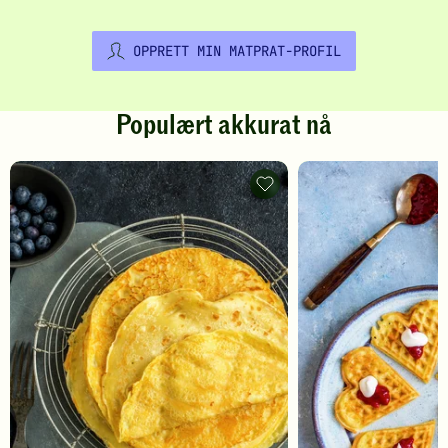
OPPRETT MIN MATPRAT-PROFIL
Populært akkurat nå
Pannekaker
-
legg
til
favoritter