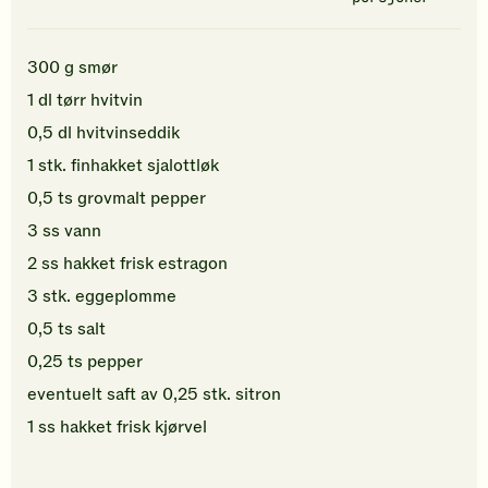
300
g
smør
1
dl
tørr hvitvin
0,5
dl
hvitvinseddik
1
stk.
finhakket
sjalottløk
0,5
ts
grovmalt
pepper
3
ss
vann
2
ss
hakket
frisk estragon
3
stk.
eggeplomme
0,5
ts
salt
0,25
ts
pepper
eventuelt saft av
0,25
stk.
sitron
1
ss
hakket
frisk kjørvel