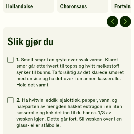
Denne
Denne
Denne
Hollandaise
Choronsaus
Portvins
oppskriften
oppskriften
oppskrif
har
har
har
fått
fått
fått
4
4
5
av
av
av
5
5
5
Slik gjør du
stjerner.
stjerner.
stjerner.
Klikk
Klikk
Klikk
for
for
for
1.
Smelt smør i en gryte over svak varme. Klaret
å
å
å
smør går etterhvert til topps og hvitt melkestoff
gi
gi
gi
synker til bunns. Ta forsiktig av det klarede smøret
din
din
din
med en øse og ha det over i en annen kasserolle.
vurdering.
vurdering.
vurdering
Hold det varmt.
2.
Ha hvitvin, eddik, sjalottløk, pepper, vann, og
halvparten av mengden hakket estragon i en liten
kasserolle og kok det inn til du har ca. 1/3 av
væsken igjen. Dette går fort. Sil væsken over i en
glass- eller stålbolle.