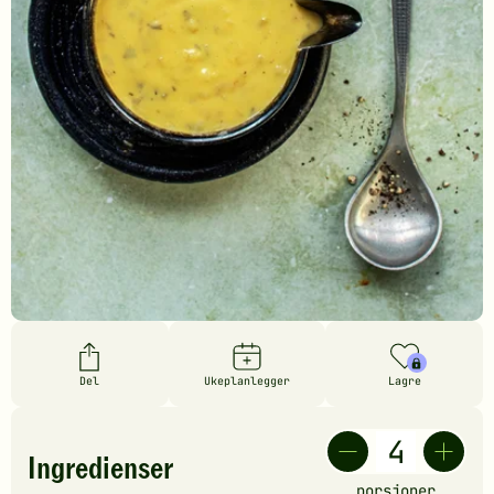
Del
Ukeplanlegger
Lagre
Ingredienser
porsjoner