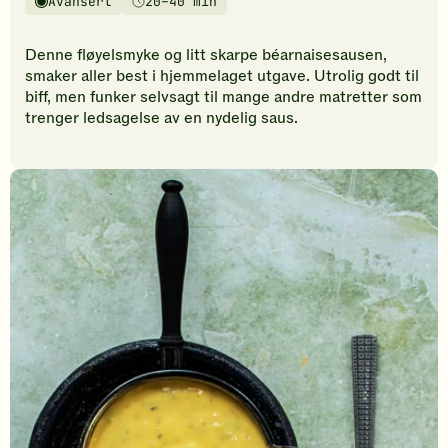
Avansert
20–40 min
vurderinger.
Vanskelighetsgrad
Tilberedningstid
Bli
den
Denne fløyelsmyke og litt skarpe béarnaisesausen,
første
smaker aller best i hjemmelaget utgave. Utrolig godt til
til
biff, men funker selvsagt til mange andre matretter som
å
trenger ledsagelse av en nydelig saus.
vurdere
denne
oppskriften.