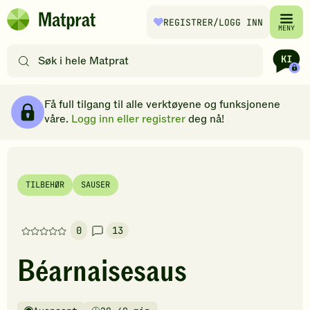
Hopp til hovedinnhold
REGISTRER
/LOGG INN
Matprat
MENY
hjemmeside
Søk
etter
oppskrifter
Ingredienser
Slik gjør du
Kommentarer
Brødsmulesti
eller
Få full tilgang til alle verktøyene og funksjonene
filtre
våre.
Logg inn eller registrer
deg nå!
TILBEHØR
SAUSER
0
13
Denne
oppskriften
Béarnaisesaus
har
foreløpig
ingen