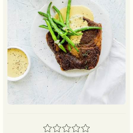
1
2
3
4
5
stjerner
stjerner
stjerner
stjerner
stjerner