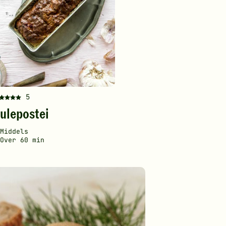
din
vurdering.
5
enne
ulepostei
ppskriften
ar
anskelighetsgrad
ilberedningstid
Middels
tt
Over 60 min
v
jerner.
ikk
r