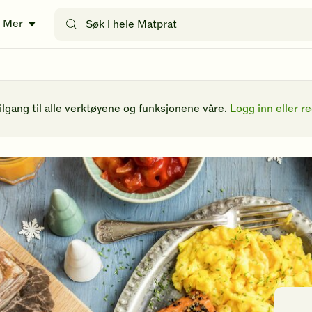
Søk
Mer
etter
oppskrifter
eller
filtre
tilgang til alle verktøyene og funksjonene våre.
Logg inn eller re