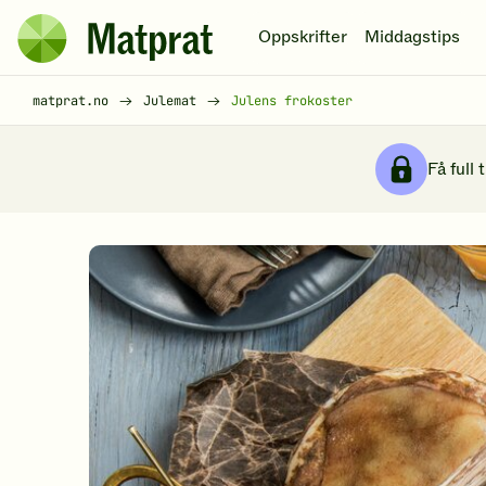
Hopp til hovedinnhold
Oppskrifter
Middagstips
Matprat
hjemmeside
Brødsmulesti
matprat.no
Julemat
Julens frokoster
Få full 