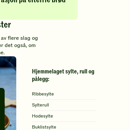
ster
 av flere slag og
er det også, om
ne.
Hjemmelaget sylte, rull og
pålegg:
Ribbesylte
Sylterull
Hodesylte
Buklistsylte