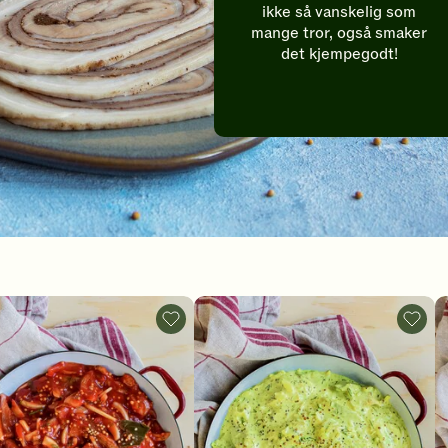
ikke så vanskelig som
mange tror, også smaker
det kjempegodt!
Tomatsild
Sennep
-
-
legg
legg
til
til
favoritter
favori