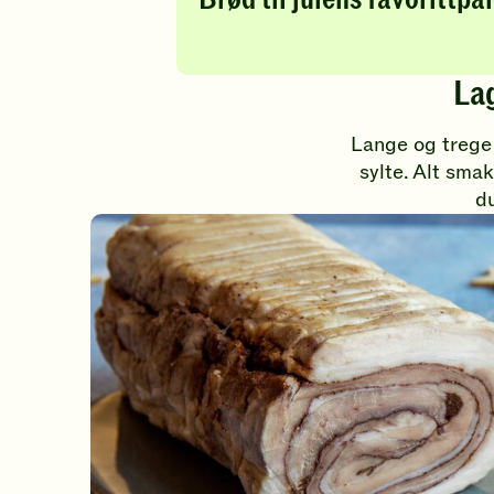
Lag
Lange og trege f
sylte. Alt sma
du