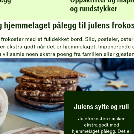
og rundstykker
 hjemmelaget pålegg til julens froko
rokoster med et fulldekket bord. Sild, posteier, oster
ker ekstra godt når det er hjemmelaget. Imponerende 
 vil samle noen ekstra poeng fra familien eller gjeste
Julens sylte og rull
Julefrokosten smaker
ekstra godt med
hjemmelaget pålegg. Det er