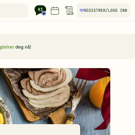
REGISTRER
/LOGG INN
gistrer
deg nå!