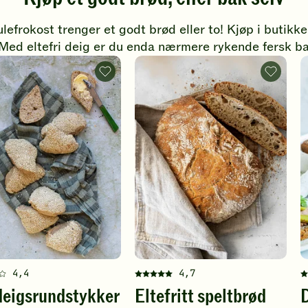
ulefrokost trenger et godt brød eller to! Kjøp i butikk
. Med eltefri deig er du enda nærmere rykende fersk bak
Surdeigsrundstykker
Eltefritt
med
speltbrød
sesamfrø
-
-
legg
legg
til
til
favoritter
favoritter
4,4
4,7
e
Denne
D
deigsrundstykker
Eltefritt speltbrød
iften
oppskriften
o