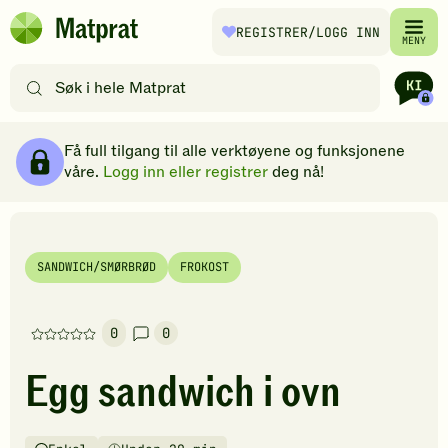
Hopp til hovedinnhold
REGISTRER
/LOGG INN
Matprat
MENY
hjemmeside
Søk
etter
oppskrifter
Ingredienser
Slik gjør du
Kommentarer
Brødsmulesti
eller
Få full tilgang til alle verktøyene og funksjonene
filtre
våre.
Logg inn eller registrer
deg nå!
SANDWICH/SMØRBRØD
FROKOST
0
0
Denne
oppskriften
Egg sandwich i ovn
har
foreløpig
ingen