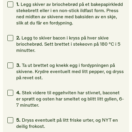
gi
gi
gi
1.
Legg skiver av briochebrød på et bakepapirkledd
din
din
din
stekebrett eller i en non-stick ildfast form. Press
vurdering.
vurdering.
vurdering
ned midten av skivene med baksiden av en skje,
slik at du får en fordypning.
2.
Legg to skiver bacon i kryss på hver skive
briochebrød. Sett brettet i stekeovn på 180 °C i 5
minutter.
3.
Ta ut brettet og knekk egg i fordypningen på
skivene. Krydre eventuelt med litt pepper, og dryss
på revet ost.
4.
Stek videre til eggehviten har stivnet, baconet
er sprøtt og osten har smeltet og blitt litt gyllen, 6-
7 minutter.
5.
Dryss eventuelt på litt friske urter, og NYT en
deilig frokost.