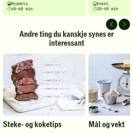
Vanskelighetsgrad
Tilberedningstid
Vanskelighetsgrad
Tilberedningstid
Middels
Enkel
fått
fått
40–60 min
20–40 min
5
5
av
av
5
5
stjerner.
stjerner.
Andre ting du kanskje synes er
Klikk
Klikk
interessant
for
for
å
å
gi
gi
din
din
vurdering.
vurdering.
Steke- og koketips
Mål og vekt