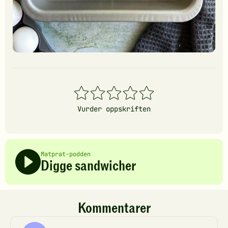
1
2
3
4
5
stjerner
stjerner
stjerner
stjerner
stjerner
Vurder oppskriften
Matprat-podden
Digge sandwicher
Kommentarer