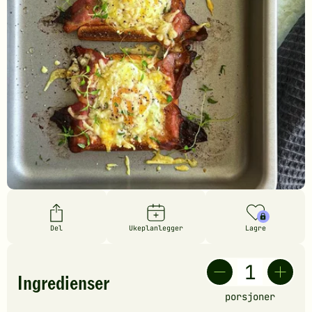
Del
Ukeplanlegger
Lagre
Ingredienser
porsjoner