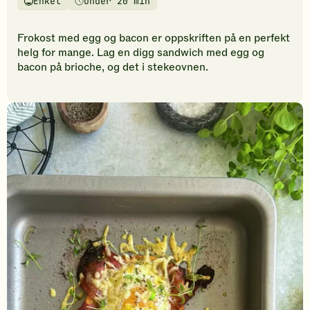
Enkel
Under 20 min
vurderinger.
Vanskelighetsgrad
Tilberedningstid
Bli
den
Frokost med egg og bacon er oppskriften på en perfekt
første
helg for mange. Lag en digg sandwich med egg og
til
bacon på brioche, og det i stekeovnen.
å
vurdere
denne
oppskriften.