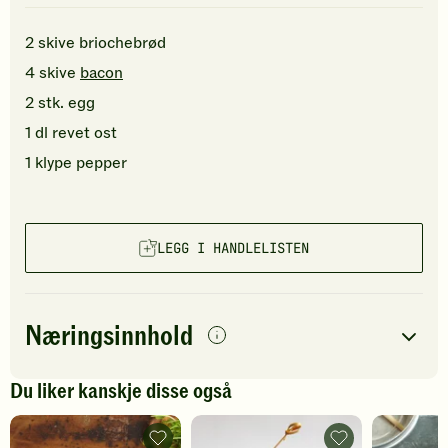
2
skive
briochebrød
4
skive
bacon
2
stk.
egg
1
dl
revet ost
1
klype
pepper
LEGG I HANDLELISTEN
Næringsinnhold
per
porsjon
Du liker kanskje disse også
Navn på
Energi
antall
924
kcal
næringsstoffet
Vaffel
Eggsandwich