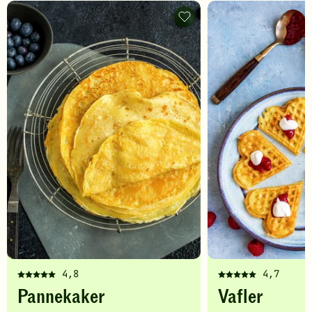
Pannekaker
-
legg
til
favoritter
4,8
4,7
Denne
Denne
Pannekaker
Vafler
oppskriften
oppskriften
har
har