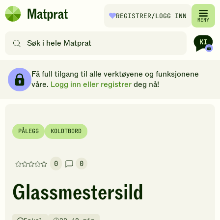
Hopp til hovedinnhold
REGISTRER
/LOGG INN
Matprat
MENY
hjemmeside
Søk
etter
oppskrifter
Ingredienser
Slik gjør du
Kommentarer
Brødsmulesti
eller
Få full tilgang til alle verktøyene og funksjonene
filtre
våre.
Logg inn eller registrer
deg nå!
PÅLEGG
KOLDTBORD
0
0
Denne
oppskriften
Glassmestersild
har
foreløpig
ingen