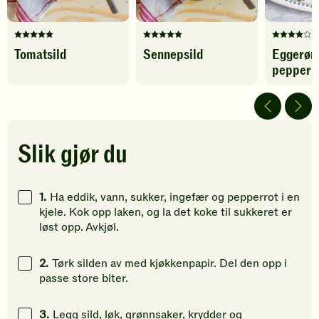
Denne
Denne
Denne
Tomatsild
Sennepsild
Eggerør
oppskriften
oppskriften
oppskrif
pepperm
har
har
har
fått
fått
fått
5
5
4
av
av
av
5
5
5
stjerner.
stjerner.
stjerner.
Slik gjør du
Klikk
Klikk
Klikk
for
for
for
å
å
å
1.
Ha eddik, vann, sukker, ingefær og pepperrot i en
gi
gi
gi
kjele. Kok opp laken, og la det koke til sukkeret er
din
din
din
løst opp. Avkjøl.
vurdering.
vurdering.
vurdering
2.
Tørk silden av med kjøkkenpapir. Del den opp i
passe store biter.
3.
Legg sild, løk, grønnsaker, krydder og