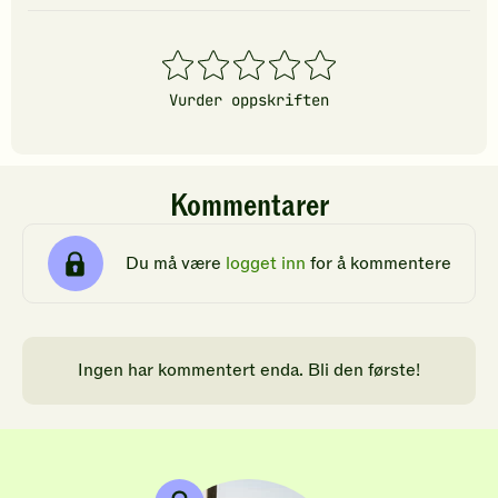
1
2
3
4
5
stjerner
stjerner
stjerner
stjerner
stjerner
Vurder oppskriften
Kommentarer
Du må være
logget inn
for å kommentere
Ingen har kommentert enda. Bli den første!