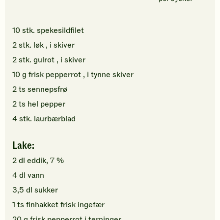
10
stk.
spekesildfilet
2
stk.
løk
, i skiver
2
stk.
gulrot
, i skiver
10
g
frisk pepperrot
, i tynne skiver
2
ts
sennepsfrø
2
ts
hel pepper
4
stk.
laurbærblad
Lake:
2
dl
eddik, 7 %
4
dl
vann
3,5
dl
sukker
1
ts
finhakket
frisk ingefær
20
g
frisk pepperrot
i terninger