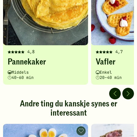
4,8
4,7
Denne
Denne
Pannekaker
Vafler
oppskriften
oppskriften
har
har
Vanskelighetsgrad
Tilberedningstid
Vanskelighetsgrad
Tilberedningstid
Middels
Enkel
fått
fått
40–60 min
20–40 min
5
5
av
av
5
5
stjerner.
stjerner.
Andre ting du kanskje synes er
Klikk
Klikk
interessant
for
for
å
å
gi
gi
din
din
Hvordan