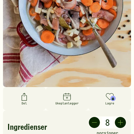
Del
Ukeplanlegger
Lagre
Ingredienser
porsjoner