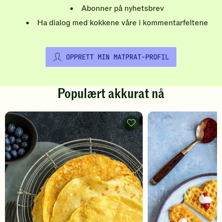
Abonner på nyhetsbrev
Ha dialog med kokkene våre i kommentarfeltene
OPPRETT MIN MATPRAT-PROFIL
Populært akkurat nå
Pannekaker
-
legg
til
favoritter