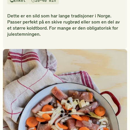
Enkel
20–40 min
vurderinger.
Vanskelighetsgrad
Tilberedningstid
Bli
den
Dette er en sild som har lange tradisjoner i Norge.
første
Passer perfekt på en skive rugbrød eller som en del av
til
et større koldtbord. For mange er den obligatorisk for
å
julestemningen.
vurdere
denne
oppskriften.