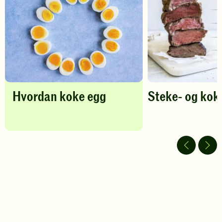
vurdering.
koke
vurdering.
egg
-
legg
til
favoritter
Hvordan koke egg
Steke- og kok