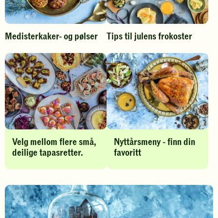
e
s
r
t
Medisterkaker- og pølser
Tips til julens frokoster
e
r
T
k
a
a
p
k
a
e
s
r
o
,
Velg mellom flere små,
Nyttårsmeny - finn din
g
deilige tapasretter.
favoritt
p
n
ø
y
l
t
s
t
e