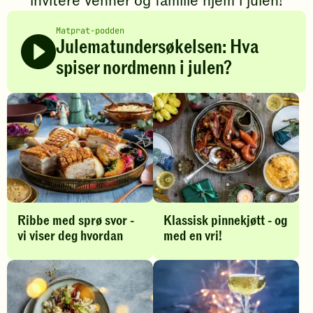
invitere venner og familie hjem i julen!
a
t
Matprat-podden
Julematundersøkelsen: Hva
spiser nordmenn i julen?
J
u
l
e
k
l
Ribbe med sprø svor -
Klassisk pinnekjøtt - og
a
vi viser deg hvordan
med en vri!
s
s
i
k