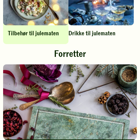
e
r
n
Tilbehør til julematen
Drikke til julematen
e
Forretter