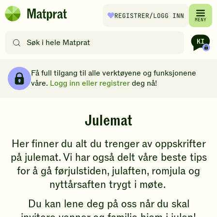
Hopp til hovedinnhold
REGISTRER
/LOGG INN
Matprat
MENY
hjemmeside
Søk
etter
oppskrifter
Brødsmulesti
eller
Få full tilgang til alle verktøyene og funksjonene
filtre
våre.
Logg inn eller registrer
deg nå!
J
Julemat
u
Her finner du alt du trenger av oppskrifter
l
på julemat. Vi har også delt våre beste tips
for å gå førjulstiden, julaften, romjula og
e
nyttårsaften trygt i møte.
m
Du kan lene deg på oss når du skal