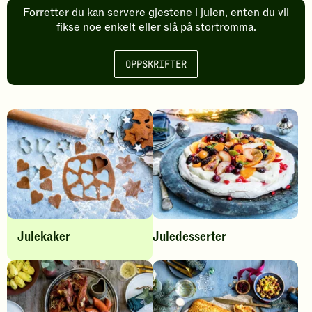
Forretter du kan servere gjestene i julen, enten du vil
fikse noe enkelt eller slå på stortromma.
OPPSKRIFTER
K
a
k
e
r
o
Julekaker
Juledesserter
g
d
K
e
l
s