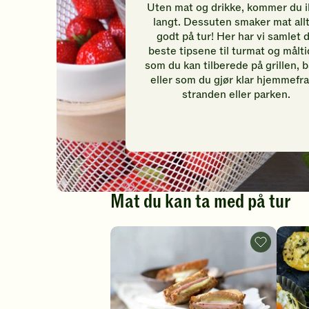
Uten mat og drikke, kommer du 
langt. Dessuten smaker mat allt
godt på tur! Her har vi samlet 
beste tipsene til turmat og målti
som du kan tilberede på grillen, b
eller som du gjør klar hjemmefra 
stranden eller parken.
Mat du kan ta med på tur
Grov
toast
med
ost
og
skinke
-