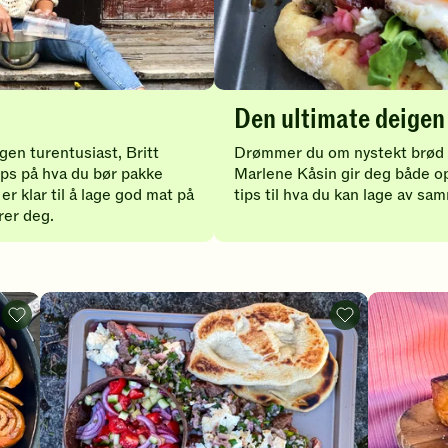
Den ultimate deigen 
egen turentusiast, Britt
Drømmer du om nystekt brød p
ips på hva du bør pakke
Marlene Kåsin gir deg både op
d er klar til å lage god mat på
tips til hva du kan lage av sa
rer deg.
Kanelboller
Biff
på
på
primus
primus
-
-
legg
legg
til
til
favoritter
favoritter