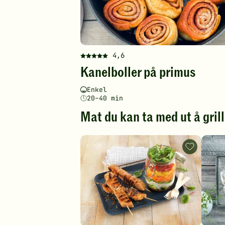
4,6
Denne
Kanelboller på primus
oppskriften
har
Vanskelighetsgrad
Tilberedningstid
Enkel
fått
20–40 min
5
av
Mat du kan ta med ut å gril
5
stjerner.
Klikk
Grillspyd
for
med
å
svinekjøtt
og
gi
salat
din
i
glass
vurdering.
-
legg
til
favoritter