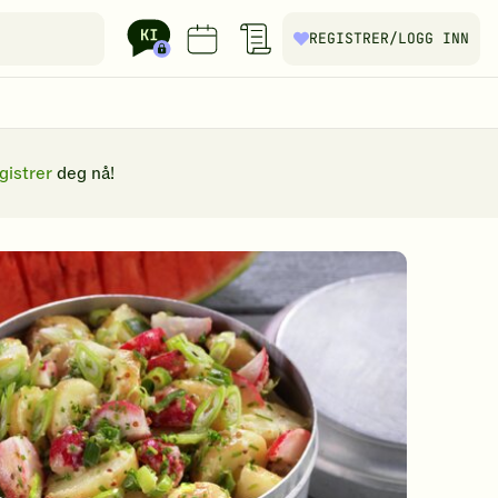
REGISTRER
/LOGG INN
gistrer
deg nå!