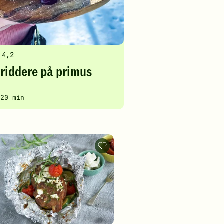
4,2
riddere på primus
ten
ighetsgrad
ningstid
 20 min
Foliebakte
illa
lammekoteletter
-
o
legg
til
ar
favoritter
g.
tter