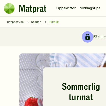
Hopp til hovedinnhold
Oppskrifter
Middagstips
Matprat
hjemmeside
Brødsmulesti
matprat.no
Sommer
Piknik
Få full 
Sommerlig
turmat