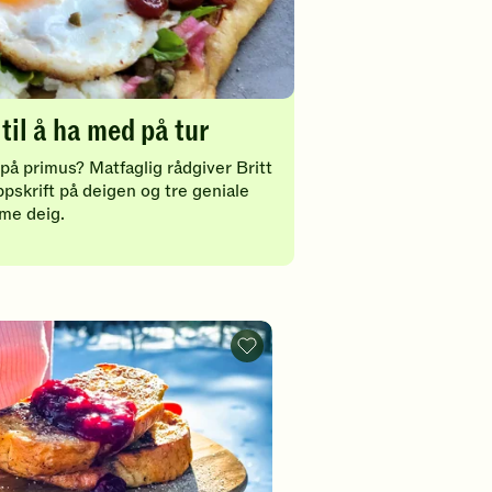
til å ha med på tur
å primus? Matfaglig rådgiver Britt
pskrift på deigen og tre geniale
mme deig.
Arme
riddere
på
primus
-
legg
til
favoritter