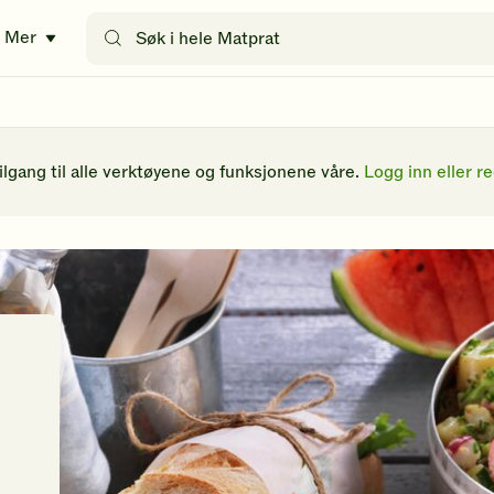
Søk
Mer
etter
oppskrifter
eller
filtre
tilgang til alle verktøyene og funksjonene våre.
Logg inn eller re