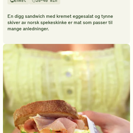
Enkel
20–40 min
vurderinger.
Vanskelighetsgrad
Tilberedningstid
Bli
den
En digg sandwich med kremet eggesalat og tynne
første
skiver av norsk spekeskinke er mat som passer til
til
mange anledninger.
å
vurdere
denne
oppskriften.