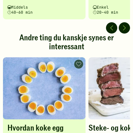
har
har
Vanskelighetsgrad
Tilberedningstid
Vanskelighetsgrad
Tilberedningstid
Middels
Enkel
fått
fått
40–60 min
20–40 min
5
5
av
av
5
5
stjerner.
stjerner.
Andre ting du kanskje synes er
Klikk
Klikk
interessant
for
for
å
å
gi
gi
din
din
Hvordan
vurdering.
koke
vurdering.
egg
-
legg
til
favoritter
Hvordan koke egg
Steke- og kok