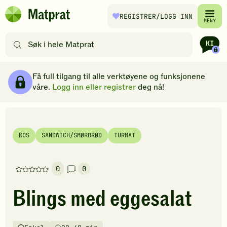
Hopp til hovedinnhold
REGISTRER
/LOGG INN
Matprat
MENY
hjemmeside
Søk
etter
oppskrifter
Ingredienser
Slik gjør du
Kommentarer
Brødsmulesti
eller
Få full tilgang til alle verktøyene og funksjonene
filtre
våre.
Logg inn eller registrer
deg nå!
KOS
SANDWICH/SMØRBRØD
TURMAT
0
0
Denne
oppskriften
Blings med eggesalat
har
foreløpig
ingen