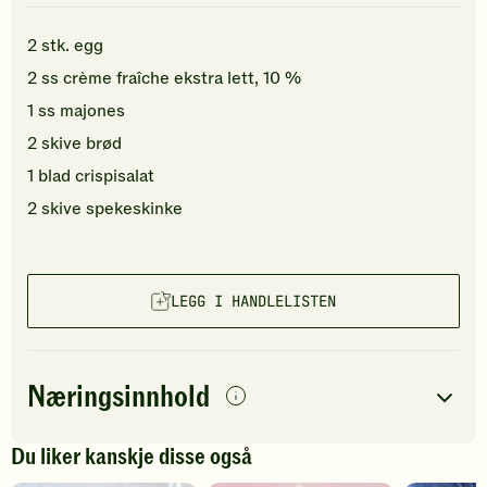
2
stk.
egg
2
ss
crème fraîche ekstra lett, 10 %
1
ss
majones
2
skive
brød
1
blad
crispisalat
2
skive
spekeskinke
LEGG I HANDLELISTEN
Næringsinnhold
per
porsjon
Du liker kanskje disse også
Navn på