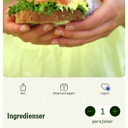
Del
Ukeplanlegger
Lagre
Ingredienser
porsjoner