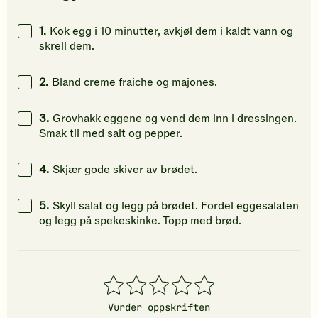
å
å
å
vurdere
gi
gi
1.
Kok egg i 10 minutter, avkjøl dem i kaldt vann og
denne
din
din
skrell dem.
oppskriften.
vurdering.
vurdering
2.
Bland creme fraiche og majones.
3.
Grovhakk eggene og vend dem inn i dressingen.
Smak til med salt og pepper.
4.
Skjær gode skiver av brødet.
5.
Skyll salat og legg på brødet. Fordel eggesalaten
og legg på spekeskinke. Topp med brød.
1
2
3
4
5
stjerner
stjerner
stjerner
stjerner
stjerner
Vurder oppskriften