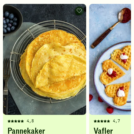
Pannekaker
-
legg
til
favoritter
4,8
4,7
Denne
Denne
Pannekaker
Vafler
oppskriften
oppskriften