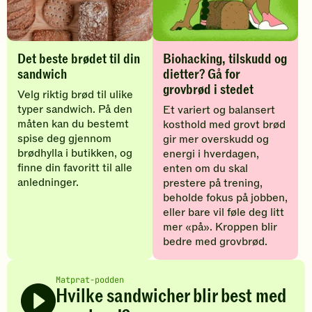
sandwich
for
-
mer
legg
grove
til
kornpr
favoritter
i
stedet
Det beste brødet til din
Biohacking, tilskudd og
-
sandwich
dietter? Gå for
legg
grovbrød i stedet
til
Velg riktig brød til ulike
favoritt
typer sandwich. På den
Et variert og balansert
måten kan du bestemt
kosthold med grovt brød
spise deg gjennom
gir mer overskudd og
brødhylla i butikken, og
energi i hverdagen,
finne din favoritt til alle
enten om du skal
anledninger.
prestere på trening,
beholde fokus på jobben,
eller bare vil føle deg litt
mer «på». Kroppen blir
bedre med grovbrød.
Matprat-podden
Hvilke sandwicher blir best med