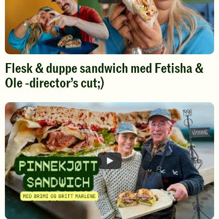
Flesk & duppe sandwich med Fetisha &
Ole -director’s cut;)
Spill
av
video