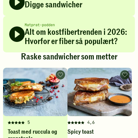
Digge sandwicher
Matprat-podden
Alt om kostfibertrenden i 2026:
Hvorfor er fiber så populært?
Raske sandwicher som metter
Toast
Spicy
med
toast
ruccula
-
og
legg
granateple
til
-
favoritt
legg
til
favoritter
5
4,6
Denne
Denne
Toast med ruccula og
Spicy toast
oppskriften
oppskriften