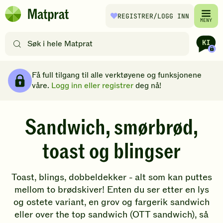
Hopp til hovedinnhold
REGISTRER
/LOGG INN
Matprat
MENY
hjemmeside
Søk
etter
oppskrifter
Brødsmulesti
eller
Få full tilgang til alle verktøyene og funksjonene
filtre
våre.
Logg inn eller registrer
deg nå!
Sandwich, smørbrød,
toast og blingser
Toast, blings, dobbeldekker - alt som kan puttes
mellom to brødskiver! Enten du ser etter en lys
og ostete variant, en grov og fargerik sandwich
eller over the top sandwich (OTT sandwich), så