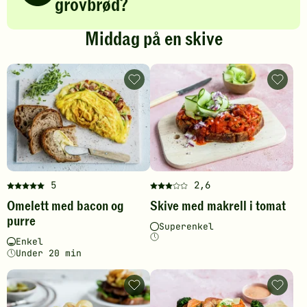
grovbrød?
Middag på en skive
Omelett
Skive
med
med
bacon
makrell
og
i
purre
tomat
-
-
legg
legg
til
til
favoritter
favoritt
5
2,6
Denne
Denne
Omelett med bacon og
Skive med makrell i tomat
oppskriften
oppskriften
purre
har
har
Vanskelighetsgrad
Tilberedningstid
Superenkel
fått
fått
Vanskelighetsgrad
Tilberedningstid
Enkel
5
3
Under 20 min
av
av
5
5
Karbonadesmørbrød
Middag
stjerner.
stjerner.
-
med
Klikk
Klikk