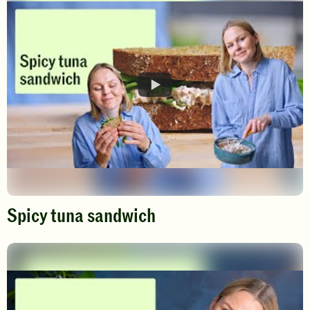
video
Spicy tuna sandwich
Spill
av
video