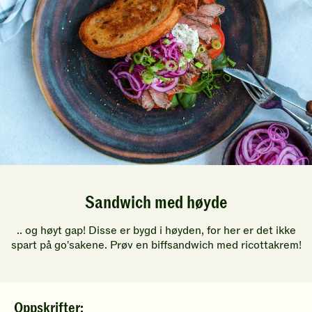
å
å
gi
gi
din
din
vurdering.
vurdering.
Sandwich med høyde
.. og høyt gap! Disse er bygd i høyden, for her er det ikke
spart på go'sakene. Prøv en biffsandwich med ricottakrem!
Oppskrifter: