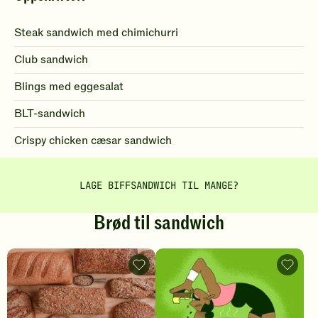
Steak sandwich med chimichurri
Club sandwich
Blings med eggesalat
BLT-sandwich
Crispy chicken cæsar sandwich
LAGE BIFFSANDWICH TIL MANGE?
Brød til sandwich
Det
Biohack
beste
tilskud
brødet
og
til
dietter
din
Gå