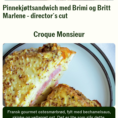
Pinnekjøttsandwich med Brimi og Britt
Marlene - director´s cut
Spill
av
Croque Monsieur
video
Fransk gourmet ostesmørbrød, fylt med bechamelsaus,
skinke og vellagret ost. Det er lite som slår dette.