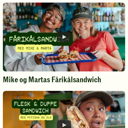
Mike og Martas Fårikålsandwich
Spill
av
video