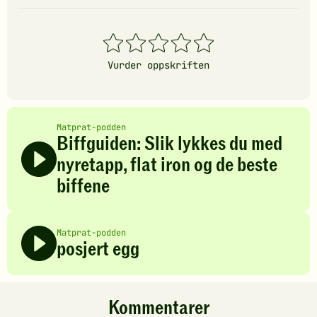
1
2
3
4
5
stjerner
stjerner
stjerner
stjerner
stjerner
Vurder oppskriften
Matprat-podden
Biffguiden: Slik lykkes du med
nyretapp, flat iron og de beste
biffene
Matprat-podden
posjert egg
Kommentarer