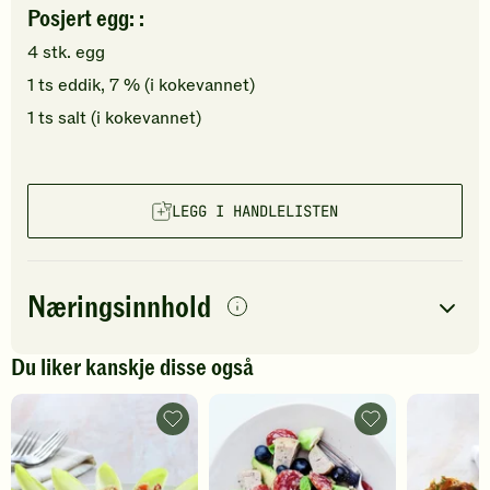
Posjert egg: :
4
stk.
egg
1
ts
eddik, 7 %
(i kokevannet)
1
ts
salt
(i kokevannet)
LEGG I HANDLELISTEN
Næringsinnhold
per
porsjon
Du liker kanskje disse også
Navn på
Energi
antall
547
kcal
næringsstoffet
Couscous-
Kyllingsalat
og
med
Fett
36
g
gresskarsalat
avokado
med
-