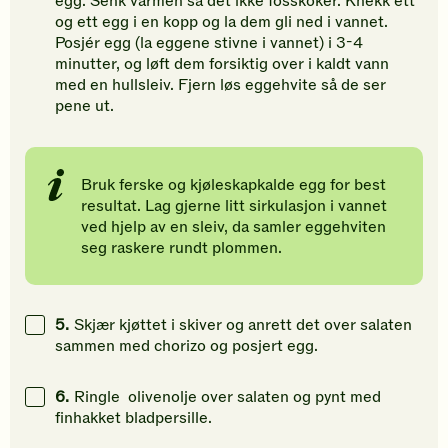
egg. Senk varmen så det ikke fosskoker. Knekk ett
og ett egg i en kopp og la dem gli ned i vannet.
Posjér egg (la eggene stivne i vannet) i 3-4
minutter, og løft dem forsiktig over i kaldt vann
med en hullsleiv. Fjern løs eggehvite så de ser
pene ut.
Bruk ferske og kjøleskapkalde egg for best
resultat. Lag gjerne litt sirkulasjon i vannet
ved hjelp av en sleiv, da samler eggehviten
seg raskere rundt plommen.
5.
Skjær kjøttet i skiver og anrett det over salaten
sammen med chorizo og posjert egg.
6.
Ringle olivenolje over salaten og pynt med
finhakket bladpersille.