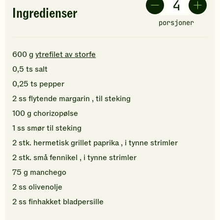
Ingredienser
porsjoner
600
g
ytrefilet av storfe
0,5
ts
salt
0,25
ts
pepper
2
ss
flytende margarin
, til steking
100
g
chorizopølse
1
ss
smør
til steking
2
stk.
hermetisk grillet paprika
, i tynne strimler
2
stk.
små
fennikel
, i tynne strimler
75
g
manchego
2
ss
olivenolje
2
ss
finhakket
bladpersille