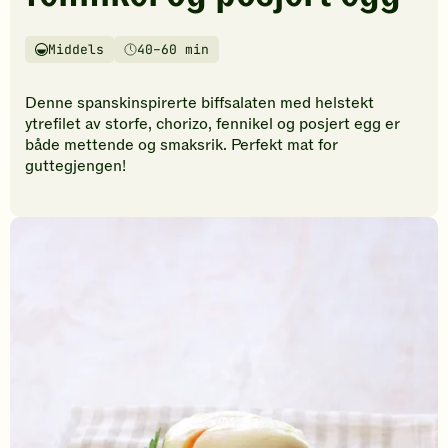
vurderinger.
Bli
den
Middels
40–60 min
Vanskelighetsgrad
Tilberedningstid
første
til
Denne spanskinspirerte biffsalaten med helstekt
å
ytrefilet av storfe, chorizo, fennikel og posjert egg er
vurdere
både mettende og smaksrik. Perfekt mat for
denne
guttegjengen!
oppskriften.