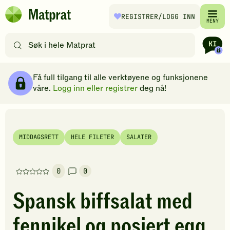
Hopp til hovedinnhold
REGISTRER
/LOGG INN
Matprat
MENY
hjemmeside
Søk
etter
oppskrifter
Ingredienser
Slik gjør du
Kommentarer
Brødsmulesti
eller
Få full tilgang til alle verktøyene og funksjonene
filtre
våre.
Logg inn eller registrer
deg nå!
MIDDAGSRETT
HELE FILETER
SALATER
0
0
Denne
oppskriften
Spansk biffsalat med
har
foreløpig
fennikel og posjert egg
ingen