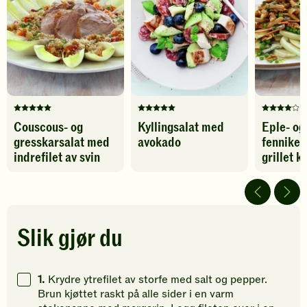
Protein
52
g
indrefilet
legg
av
til
svin
favoritter
Karbohydrater
3
g
-
legg
til
favoritter
Denne
Denne
Denne
Couscous- og
Kyllingsalat med
Eple- og
oppskriften
oppskriften
oppskrif
gresskarsalat med
avokado
fennikel
har
har
har
foreløpig
fått
fått
indrefilet av svin
grillet k
ingen
5
4
vurderinger.
av
av
Bli
5
5
den
stjerner.
stjerner.
første
Klikk
Klikk
Slik gjør du
til
for
for
å
å
å
vurdere
gi
gi
1.
Krydre ytrefilet av storfe med salt og pepper.
denne
din
din
Brun kjøttet raskt på alle sider i en varm
oppskriften.
vurdering.
vurdering