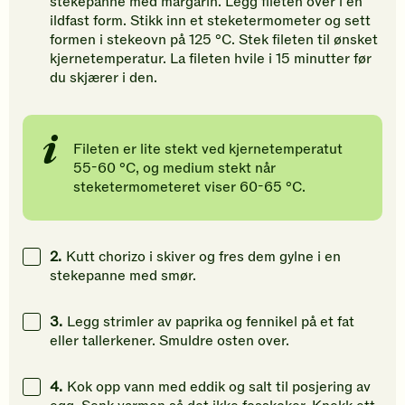
stekepanne med margarin. Legg fileten over i en
ildfast form. Stikk inn et steketermometer og sett
formen i stekeovn på 125 °C. Stek fileten til ønsket
kjernetemperatur. La fileten hvile i 15 minutter før
du skjærer i den.
Fileten er lite stekt ved kjernetemperatut
55-60 °C, og medium stekt når
steketermometeret viser 60-65 °C.
2.
Kutt chorizo i skiver og fres dem gylne i en
stekepanne med smør.
3.
Legg strimler av paprika og fennikel på et fat
eller tallerkener. Smuldre osten over.
4.
Kok opp vann med eddik og salt til posjering av