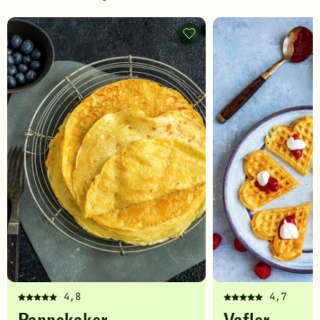
Pannekaker
-
legg
til
favoritter
4,8
4,7
Denne
Denne
oppskriften
oppskriften