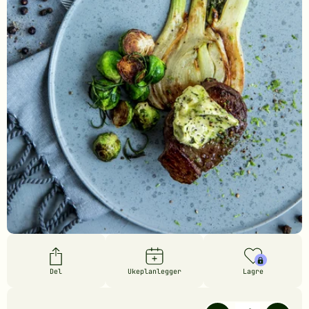
Del
Ukeplanlegger
Lagre