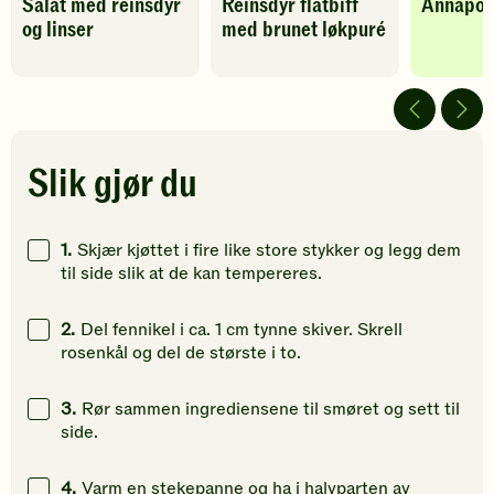
Salat med reinsdyr
Reinsdyr flatbiff
Annapote
oppskriften
oppskriften
oppskrif
og linser
med brunet løkpuré
har
har
har
fått
fått
fått
4
5
5
av
av
av
5
5
5
stjerner.
stjerner.
stjerner.
Klikk
Klikk
Klikk
Slik gjør du
for
for
for
å
å
å
gi
gi
gi
1.
Skjær kjøttet i fire like store stykker og legg dem
din
din
din
til side slik at de kan tempereres.
vurdering.
vurdering.
vurdering
2.
Del fennikel i ca. 1 cm tynne skiver. Skrell
rosenkål og del de største i to.
3.
Rør sammen ingrediensene til smøret og sett til
side.
4.
Varm en stekepanne og ha i halvparten av