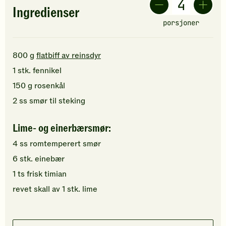
Ingredienser
porsjoner
800
g
flatbiff av reinsdyr
1
stk.
fennikel
150
g
rosenkål
2
ss
smør
til steking
Lime- og einerbærsmør:
4
ss
romtemperert
smør
6
stk.
einebær
1
ts
frisk timian
revet skall av
1
stk.
lime