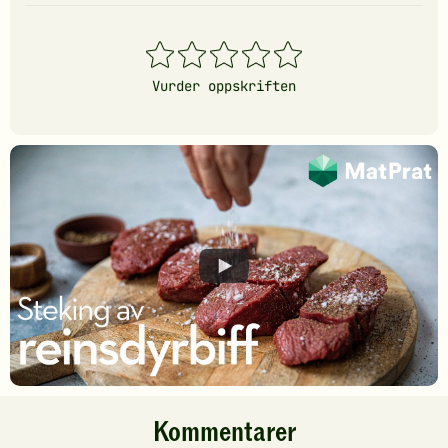
1
2
3
4
5
stjerner
stjerner
stjerner
stjerner
stjerner
Vurder oppskriften
Kommentarer