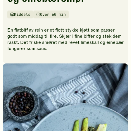
vurderinger.
Bli
den
Middels
Over 60 min
Vanskelighetsgrad
Tilberedningstid
første
til
En flatbiff av rein er et flott stykke kjøtt som passer
å
godt som middag til fire. Skjær i fine biffer og stek dem
vurdere
raskt. Det friske smøret med revet limeskall og einebær
denne
fungerer som saus.
oppskriften.