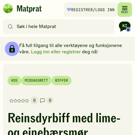
Hopp til hovedinnhold
REGISTRER
/LOGG INN
Matprat
MENY
hjemmeside
Søk
etter
oppskrifter
Ingredienser
Slik gjør du
Kommentarer
Brødsmulesti
eller
Få full tilgang til alle verktøyene og funksjonene
filtre
våre.
Logg inn eller registrer
deg nå!
KOS
MIDDAGSRETT
BIFFER
0
0
Denne
oppskriften
Reinsdyrbiff med lime-
har
foreløpig
og einebærsmør
ingen