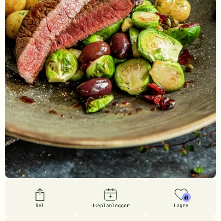
Del
Ukeplanlegger
Lagre