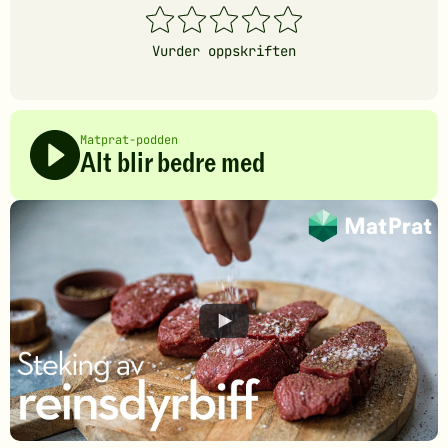
1
2
3
4
5
stjerner
stjerner
stjerner
stjerner
stjerner
Vurder oppskriften
Matprat-podden
Alt blir bedre med