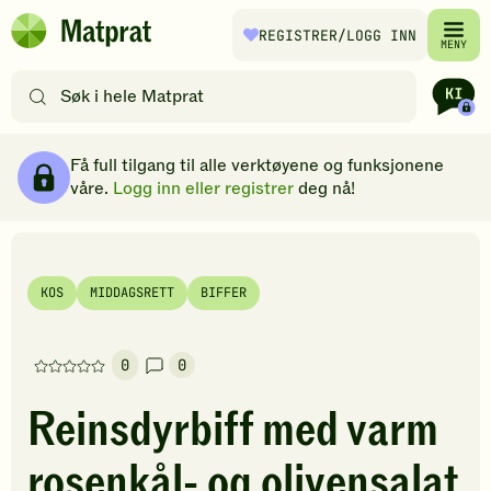
Hopp til hovedinnhold
REGISTRER
/LOGG INN
Matprat
MENY
hjemmeside
Søk
etter
oppskrifter
Ingredienser
Slik gjør du
Kommentarer
Brødsmulesti
eller
Få full tilgang til alle verktøyene og funksjonene
filtre
våre.
Logg inn eller registrer
deg nå!
KOS
MIDDAGSRETT
BIFFER
0
0
Denne
oppskriften
Reinsdyrbiff med varm
har
foreløpig
rosenkål- og olivensalat
ingen