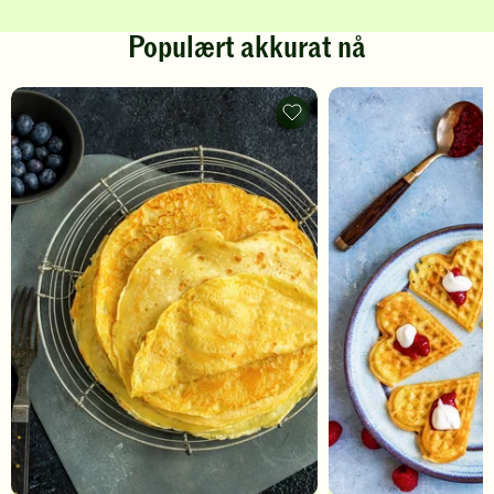
Populært akkurat nå
Pannekaker
-
legg
til
favoritter