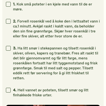
vurdere
gi
gi
1.
Kok små poteter i en kjele med vann til de er
denne
din
din
møre.
oppskriften.
vurdering.
vurdering
2.
Forvell rosenkål ved å koke den i lettsaltet vann i
ca.1 minutt. Avkjøl raskt i kaldt vann, da beholder
den sin fine grønnfarge. Skjær hver rosenkål i tre
eller fire skiver, alt etter hvor store de er.
3.
Ha litt smør i stekepannen og tilsett rosenkål i
skiver, oliven, kapers og tranebær. Fres alt raskt til
det blir gjennomvarmt og får litt farge, mens
rosenkålen fortsatt har litt tyggemotstand og frisk
grønnfarge. Smak til med salt og pepper. Tilsett
eddik rett før servering for å gi litt friskhet til
retten.
4.
Hell vannet av poteten, tilsett smør og litt
finhakkede friske urter.