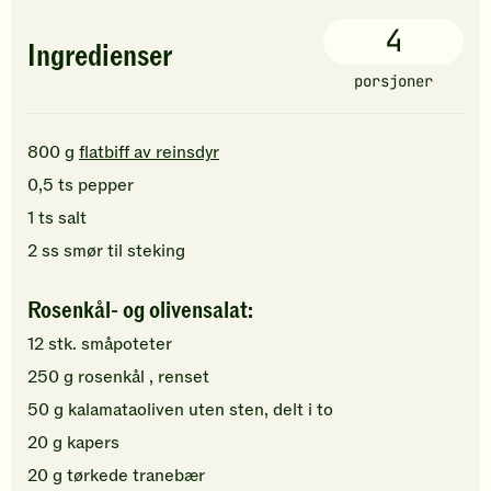
4
Ingredienser
porsjoner
800
g
flatbiff av reinsdyr
0,5
ts
pepper
1
ts
salt
2
ss
smør
til steking
Rosenkål- og olivensalat:
12
stk.
småpoteter
250
g
rosenkål
, renset
50
g
kalamataoliven
uten sten, delt i to
20
g
kapers
20
g
tørkede tranebær