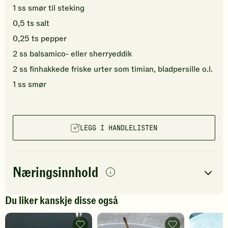
1
ss
smør
til steking
0,5
ts
salt
0,25
ts
pepper
2
ss
balsamico- eller
sherryeddik
2
ss
finhakkede
friske urter
som timian, bladpersille o.l.
1
ss
smør
LEGG I HANDLELISTEN
Næringsinnhold
per
porsjon
Du liker kanskje disse også
Navn på
Energi
antall
493
kcal
næringsstoffet
Reinsdyrbiff
Reinsdyrbiff