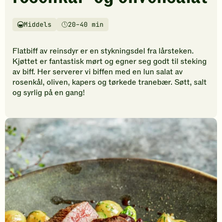
vurderinger.
Bli
den
Middels
20–40 min
Vanskelighetsgrad
Tilberedningstid
første
til
Flatbiff av reinsdyr er en stykningsdel fra lårsteken.
å
Kjøttet er fantastisk mørt og egner seg godt til steking
vurdere
av biff. Her serverer vi biffen med en lun salat av
denne
rosenkål, oliven, kapers og tørkede tranebær. Søtt, salt
oppskriften.
og syrlig på en gang!