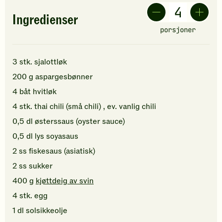
Ingredienser
porsjoner
3
stk.
sjalottløk
200
g
aspargesbønner
4
båt
hvitløk
4
stk.
thai chili (små chili)
, ev. vanlig chili
0,5
dl
østerssaus (oyster sauce)
0,5
dl
lys soyasaus
2
ss
fiskesaus (asiatisk)
2
ss
sukker
400
g
kjøttdeig av svin
4
stk.
egg
1
dl
solsikkeolje