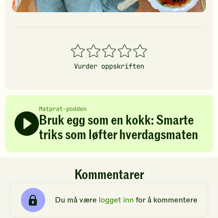
1
2
3
4
5
stjerner
stjerner
stjerner
stjerner
stjerner
Vurder oppskriften
Matprat-podden
Bruk egg som en kokk: Smarte
triks som løfter hverdagsmaten
Kommentarer
Du må være
logget inn
for å kommentere