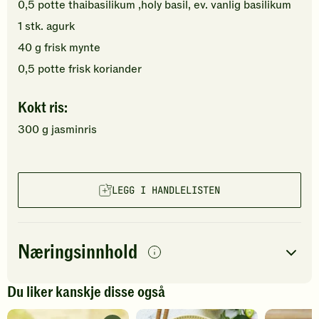
0,5
potte
thaibasilikum
,holy basil, ev. vanlig basilikum
1
stk.
agurk
40
g
frisk mynte
0,5
potte
frisk koriander
Kokt ris:
300
g
jasminris
LEGG I HANDLELISTEN
Næringsinnhold
per
porsjon
Du liker kanskje disse også
Navn på
Energi
antall
784
kcal