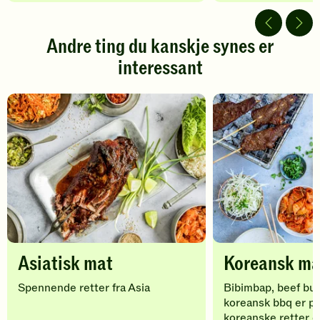
av
av
5
5
stjerner.
stjerner.
Andre ting du kanskje synes er
Klikk
Klikk
interessant
for
for
å
å
gi
gi
din
din
vurdering.
vurdering.
Asiatisk mat
Koreansk ma
Spennende retter fra Asia
Bibimbap, beef bul
koreansk bbq er p
koreanske retter du