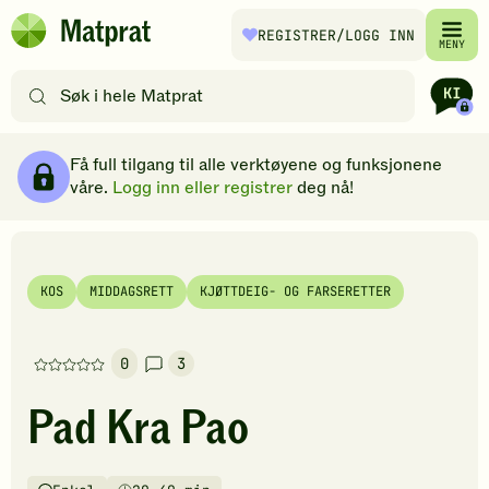
Hopp til hovedinnhold
REGISTRER
/LOGG INN
Matprat
MENY
hjemmeside
Søk
etter
oppskrifter
Ingredienser
Slik gjør du
Kommentarer
Brødsmulesti
eller
Få full tilgang til alle verktøyene og funksjonene
filtre
våre.
Logg inn eller registrer
deg nå!
KOS
MIDDAGSRETT
KJØTTDEIG- OG FARSERETTER
0
3
Denne
oppskriften
Pad Kra Pao
har
foreløpig
ingen