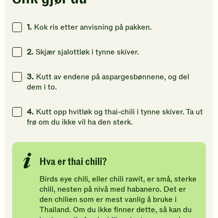
å
å
å
gi
gi
gi
din
din
din
1.
Kok ris etter anvisning på pakken.
vurdering.
vurdering.
vurdering
2.
Skjær sjalottløk i tynne skiver.
3.
Kutt av endene på aspargesbønnene, og del
dem i to.
4.
Kutt opp hvitløk og thai-chili i tynne skiver. Ta ut
frø o​m du ikke vil ha den sterk.
Hva er thai chili?
Birds eye chili, eller chili rawit, er små, sterke
chili, nesten på nivå med habanero. Det er
den chilien som er mest vanlig å bruke i
Thailand. Om du ikke finner dette, så kan du