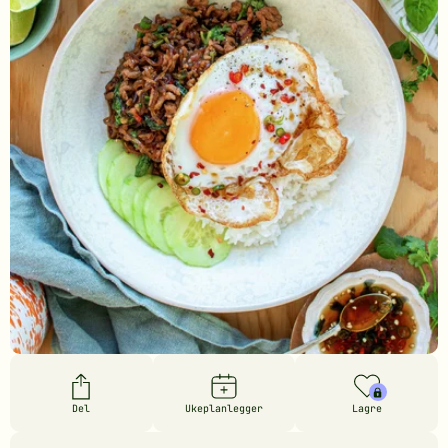
Del
Ukeplanlegger
Lagre