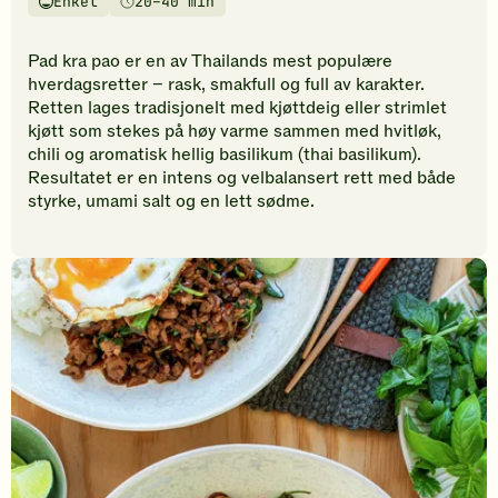
Enkel
20–40 min
vurderinger.
Vanskelighetsgrad
Tilberedningstid
Bli
den
Pad kra pao er en av Thailands mest populære
første
hverdagsretter – rask, smakfull og full av karakter.
til
Retten lages tradisjonelt med kjøttdeig eller strimlet
å
kjøtt som stekes på høy varme sammen med hvitløk,
vurdere
chili og aromatisk hellig basilikum (thai basilikum).
denne
Resultatet er en intens og velbalansert rett med både
oppskriften.
styrke, umami salt og en lett sødme.