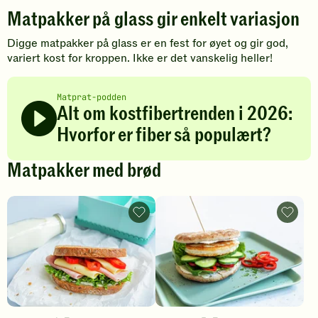
Matpakker på glass gir enkelt variasjon
Digge matpakker på glass er en fest for øyet og gir god,
variert kost for kroppen. Ikke er det vanskelig heller!
Matprat-podden
Alt om kostfibertrenden i 2026:
Hvorfor er fiber så populært?
Matpakker med brød
Sandwich
Polarbr
med
med
ost
fiskeka
og
-
skinke
legg
-
til
legg
favoritt
til
favoritter