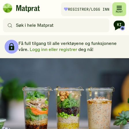
Hopp til hovedinnhold
REGISTRER
/LOGG INN
Matprat
MENY
hjemmeside
Søk
etter
oppskrifter
Brødsmulesti
eller
Få full tilgang til alle verktøyene og funksjonene
filtre
våre.
Logg inn eller registrer
deg nå!