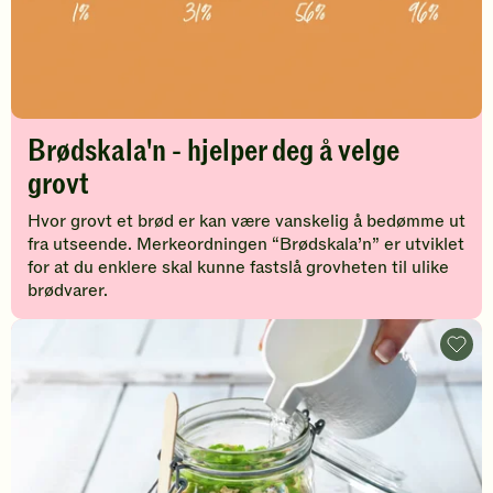
Brødskala'n - hjelper deg å velge
grovt
Hvor grovt et brød er kan være vanskelig å bedømme ut
fra utseende. Merkeordningen “Brødskala’n” er utviklet
for at du enklere skal kunne fastslå grovheten til ulike
brødvarer.
7
sunne
matpa
-
legg
til
favori