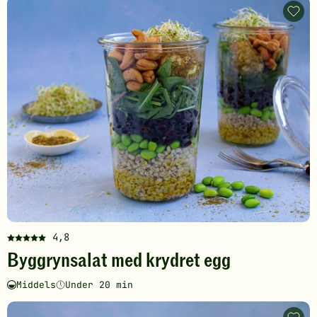
Byggr
med
krydr
egg
-
legg
til
favori
4,8
Denne
Byggrynsalat med krydret egg
oppskriften
har
Middels
Under 20 min
fått
Vanskelighetsgrad
Tilberedningstid
5