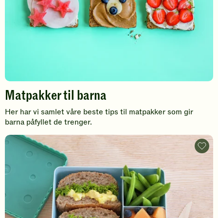
Matpakker til barna
Her har vi samlet våre beste tips til matpakker som gir
barna påfyllet de trenger.
Oppbe
av
matpa
-
legg
til
favori