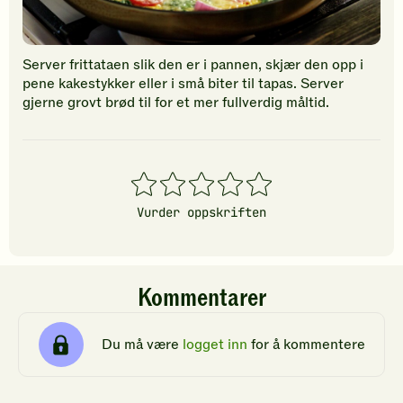
Server frittataen slik den er i pannen, skjær den opp i
pene kakestykker eller i små biter til tapas. Server
gjerne grovt brød til for et mer fullverdig måltid.
1
2
3
4
5
stjerner
stjerner
stjerner
stjerner
stjerner
Vurder oppskriften
Kommentarer
Du må være
logget inn
for å kommentere