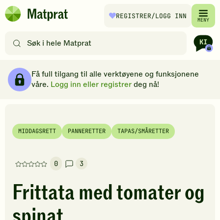
Hopp til hovedinnhold
REGISTRER
/LOGG INN
Matprat
MENY
hjemmeside
Søk
etter
oppskrifter
Ingredienser
Slik gjør du
Kommentarer
Brødsmulesti
eller
Få full tilgang til alle verktøyene og funksjonene
filtre
våre.
Logg inn eller registrer
deg nå!
MIDDAGSRETT
PANNERETTER
TAPAS/SMÅRETTER
0
3
Denne
oppskriften
Frittata med tomater og
har
foreløpig
spinat
ingen