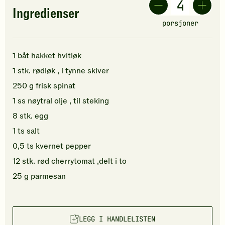
Ingredienser
porsjoner
1
båt
hakket
hvitløk
1
stk.
rødløk
, i tynne skiver
250
g
frisk spinat
1
ss
nøytral olje
, til steking
8
stk.
egg
1
ts
salt
0,5
ts
kvernet
pepper
12
stk.
rød cherrytomat
,delt i to
25
g
parmesan
LEGG I HANDLELISTEN