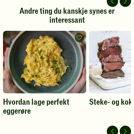
5
5
stjerner.
stjerner.
Andre ting du kanskje synes er
Klikk
Klikk
interessant
for
for
å
å
gi
gi
din
din
Hvordan
vurdering.
lage
vurdering.
perfekt
eggerøre
-
legg
til
favoritter
Hvordan lage perfekt
Steke- og kok
eggerøre