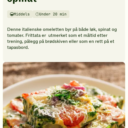
vurderinger.
Bli
den
Middels
Under 20 min
Vanskelighetsgrad
Tilberedningstid
første
til
Denne italienske omeletten byr på både løk, spinat og
å
tomater. Frittata er utmerket som et måltid etter
vurdere
trening, pålegg på brødskiven eller som en rett på et
denne
tapasbord.
oppskriften.