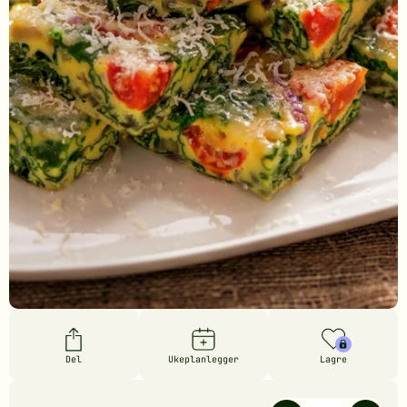
Del
Ukeplanlegger
Lagre