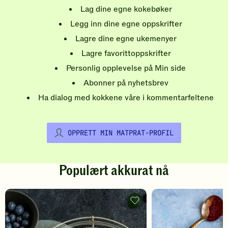
Lag dine egne kokebøker
Legg inn dine egne oppskrifter
Lagre dine egne ukemenyer
Lagre favorittoppskrifter
Personlig opplevelse på Min side
Abonner på nyhetsbrev
Ha dialog med kokkene våre i kommentarfeltene
OPPRETT MIN MATPRAT-PROFIL
Populært akkurat nå
Pannekaker
-
legg
til