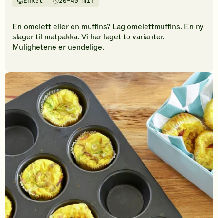
Enkel
20–40 min
vurderinger.
Vanskelighetsgrad
Tilberedningstid
Bli
den
En omelett eller en muffins? Lag omelettmuffins. En ny
første
slager til matpakka. Vi har laget to varianter.
til
Mulighetene er uendelige.
å
vurdere
denne
oppskriften.