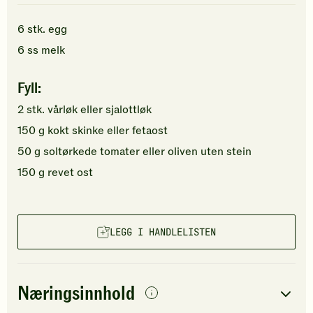
6
stk.
egg
6
ss
melk
Fyll:
2
stk.
vårløk
eller sjalottløk
150
g
kokt skinke
eller fetaost
50
g
soltørkede tomater
eller oliven uten stein
150
g
revet ost
LEGG I HANDLELISTEN
Næringsinnhold