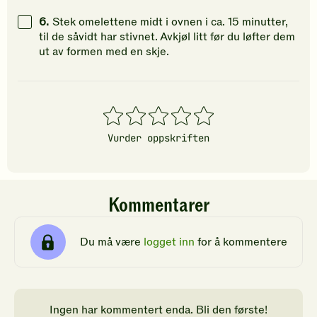
6.
Stek omelettene midt i ovnen i ca. 15 minutter,
til de såvidt har stivnet. Avkjøl litt før du løfter dem
ut av formen med en skje.
1
2
3
4
5
stjerner
stjerner
stjerner
stjerner
stjerner
Vurder oppskriften
Kommentarer
Du må være
logget inn
for å kommentere
Ingen har kommentert enda. Bli den første!