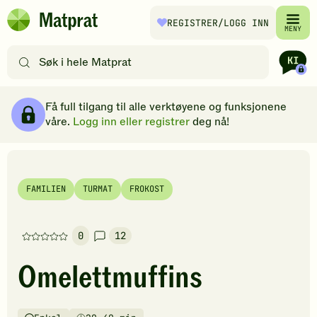
Hopp til hovedinnhold
REGISTRER
/LOGG INN
Matprat
MENY
hjemmeside
Søk
etter
oppskrifter
Ingredienser
Slik gjør du
Kommentarer
Brødsmulesti
eller
Få full tilgang til alle verktøyene og funksjonene
filtre
våre.
Logg inn eller registrer
deg nå!
FAMILIEN
TURMAT
FROKOST
0
12
Denne
oppskriften
Omelettmuffins
har
foreløpig
ingen