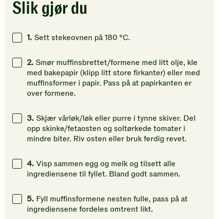
stjerner.
stjerner.
stjerner.
Slik gjør du
Klikk
Klikk
Klikk
for
for
for
å
å
å
1.
Sett stekeovnen på 180 °C.
gi
gi
gi
din
din
din
2.
Smør muffinsbrettet/formene med litt olje, kle
vurdering.
vurdering.
vurdering
med bakepapir (klipp litt store firkanter) eller med
muffinsformer i papir. Pass på at papirkanten er
over formene.
3.
Skjær vårløk/løk eller purre i tynne skiver. Del
opp skinke/fetaosten og soltørkede tomater i
mindre biter. Riv osten eller bruk ferdig revet.
4.
Visp sammen egg og melk og tilsett alle
ingrediensene til fyllet. Bland godt sammen.
5.
Fyll muffinsformene nesten fulle, pass på at
ingrediensene fordeles omtrent likt.