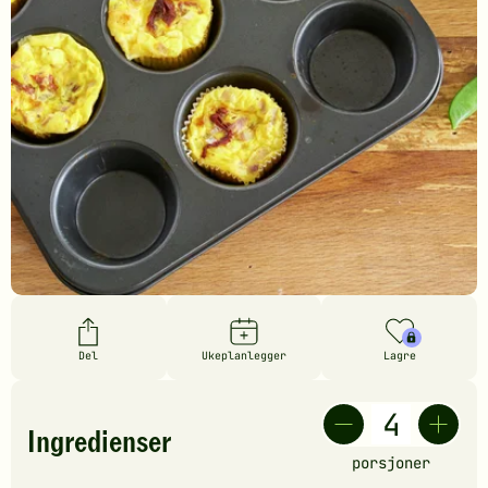
Del
Ukeplanlegger
Lagre
Ingredienser
porsjoner