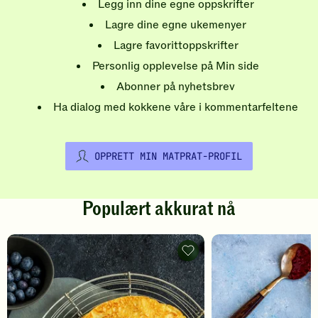
Legg inn dine egne oppskrifter
Lagre dine egne ukemenyer
Lagre favorittoppskrifter
Personlig opplevelse på Min side
Abonner på nyhetsbrev
Ha dialog med kokkene våre i kommentarfeltene
OPPRETT MIN MATPRAT-PROFIL
Populært akkurat nå
Pannekaker
-
legg
til
favoritter