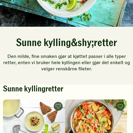
Sunne kylling&shy;retter
Den milde, fine smaken gjør at kjøttet passer i alle typer
retter, enten vi bruker hele kyllingen eller gjør det enkelt og
velger renskårne fileter.
Sunne kyllingretter
Eple-
Kylling
og
med
sellerisuppe
grønns
med
-
kylling
legg
og
til