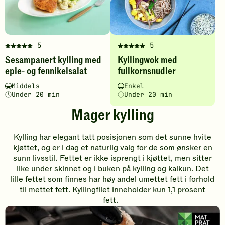
og
legg
å
å
fennikelsalat
til
gi
gi
-
favoritt
legg
din
din
til
vurdering.
vurdering.
favoritter
5
5
Denne
Denne
Sesampanert kylling med
Kyllingwok med
oppskriften
oppskriften
eple- og fennikelsalat
fullkornsnudler
har
har
fått
fått
Vanskelighetsgrad
Tilberedningstid
Vanskelighetsgrad
Tilberedningstid
Middels
Enkel
5
5
Under 20 min
Under 20 min
av
av
Mager kylling
5
5
stjerner.
stjerner.
Klikk
Klikk
Kylling har elegant tatt posisjonen som det sunne hvite
for
for
kjøttet, og er i dag et naturlig valg for de som ønsker en
å
å
sunn livsstil. Fettet er ikke isprengt i kjøttet, men sitter
gi
gi
like under skinnet og i buken på kylling og kalkun. Det
din
din
lille fettet som finnes har høy andel umettet fett i forhold
vurdering.
vurdering.
til mettet fett. Kyllingfilet inneholder kun 1,1 prosent
fett.