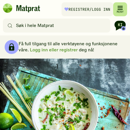
Hopp til hovedinnhold
REGISTRER
/LOGG INN
Matprat
MENY
hjemmeside
Søk
etter
oppskrifter
Brødsmulesti
eller
Få full tilgang til alle verktøyene og funksjonene
filtre
våre.
Logg inn eller registrer
deg nå!