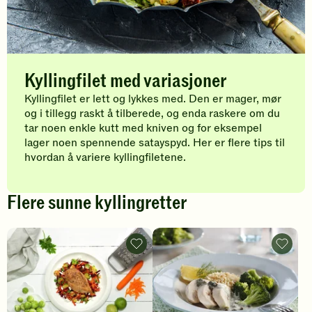
Kyllingfilet med variasjoner
Kyllingfilet er lett og lykkes med. Den er mager, mør
og i tillegg raskt å tilberede, og enda raskere om du
tar noen enkle kutt med kniven og for eksempel
lager noen spennende satayspyd. Her er flere tips til
hvordan å variere kyllingfiletene.
Flere sunne kyllingretter
Kyllingfilet
Kyllingfi
med
med
rotgrønnsaker
dill-
og
og
fetaost
kapers
-
-
legg
legg