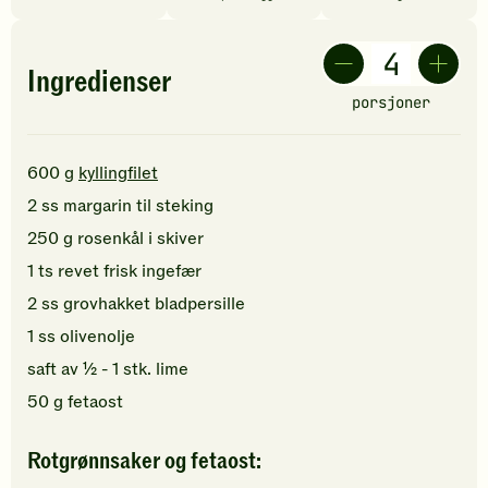
Ingredienser
porsjoner
600
g
kyllingfilet
2
ss
margarin
til steking
250
g
rosenkål
i skiver
1
ts
revet
frisk ingefær
2
ss
grovhakket
bladpersille
1
ss
olivenolje
saft av ½ -
1
stk.
lime
50
g
fetaost
Rotgrønnsaker og fetaost: