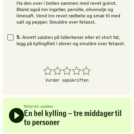
Ha den over i bollen sammen med revet gulrot.
Bland også inn ingefær, persille, olivenolje og
limesaft. Vend inn revet rødbete og smak til med
salt og pepper. Smuldre over fetaost.
5.
Anrett salaten på tallerkener eller et stort fat,
legg på kyllingfilet i skiver og smuldre over fetaost.
1
2
3
4
5
stjerner
stjerner
stjerner
stjerner
stjerner
Vurder oppskriften
Matprat-podden
En hel kylling – tre middager til
to personer