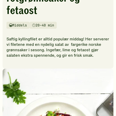
vurderinger.
fetaost
Bli
den
første
til
Middels
20–40 min
Vanskelighetsgrad
Tilberedningstid
å
vurdere
Saftig kyllingfilet er alltid populær middag! Her serverer
denne
vi filetene med en nydelig salat av fargerike norske
oppskriften.
grønnsaker i sesong. Ingefær, lime og fetaost gjør
salaten ekstra spennende, og gir en frisk smak.