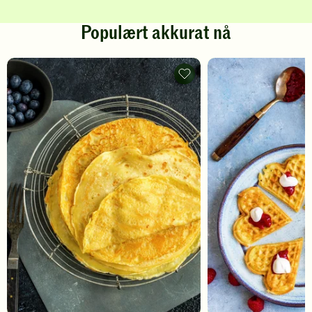
Populært akkurat nå
Pannekaker
-
legg
til
favoritter