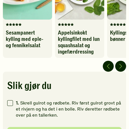
favoritter
til
favoritter
Denne
Denne
Denne
Sesampanert
Appelsinkokt
Kyllings
oppskriften
oppskriften
oppskrif
kylling med eple-
kyllingfilet med lun
bønner o
har
har
har
fått
fått
fått
og fennikelsalat
squashsalat og
5
5
5
ingefærdressing
av
av
av
5
5
5
stjerner.
stjerner.
stjerner.
Klikk
Klikk
Klikk
for
for
for
Slik gjør du
å
å
å
gi
gi
gi
din
din
din
1.
Skrell gulrot og rødbete. Riv først gulrot grovt på
vurdering.
vurdering.
vurdering
et rivjern og ha det i en bolle. Riv deretter rødbete
over på en tallerken.