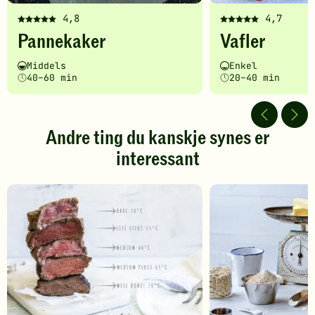
4,8
4,7
Denne
Denne
Pannekaker
Vafler
oppskriften
oppskriften
har
har
Vanskelighetsgrad
Tilberedningstid
Vanskelighetsgrad
Tilberedningstid
Middels
Enkel
fått
fått
40–60 min
20–40 min
5
5
av
av
5
5
stjerner.
stjerner.
Andre ting du kanskje synes er
Klikk
Klikk
interessant
for
for
å
å
gi
gi
din
din
vurdering.
vurdering.