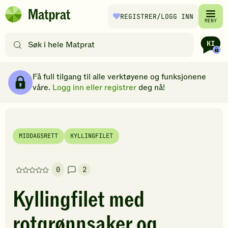
Hopp til hovedinnhold
REGISTRER
/LOGG INN
Matprat
MENY
hjemmeside
Søk
etter
oppskrifter
Ingredienser
Slik gjør du
Kommentarer
Brødsmulesti
eller
Få full tilgang til alle verktøyene og funksjonene
filtre
våre.
Logg inn eller registrer
deg nå!
MIDDAGSRETT
KYLLINGFILET
0
2
Denne
oppskriften
Kyllingfilet med
har
foreløpig
rotgrønnsaker og
ingen