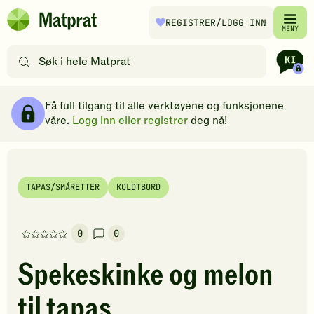
Hopp til hovedinnhold
REGISTRER
/LOGG INN
Matprat
MENY
hjemmeside
Søk
etter
oppskrifter
Ingredienser
Slik gjør du
Kommentarer
Brødsmulesti
eller
Få full tilgang til alle verktøyene og funksjonene
filtre
våre.
Logg inn eller registrer
deg nå!
TAPAS/SMÅRETTER
KOLDTBORD
0
0
Denne
oppskriften
Spekeskinke og melon
har
foreløpig
til tapas
ingen