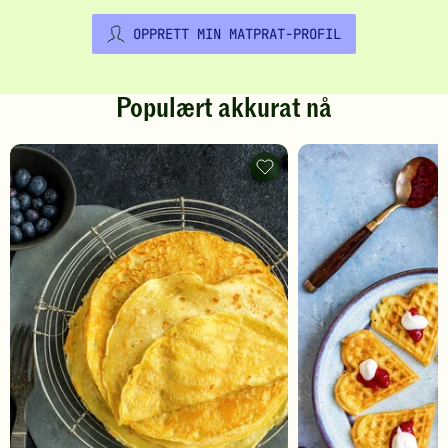
OPPRETT MIN MATPRAT-PROFIL
Populært akkurat nå
Pannekaker
-
legg
til
favoritter