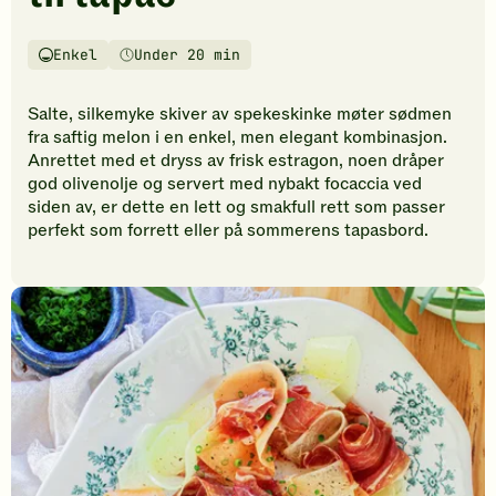
vurderinger.
Bli
den
Enkel
Under 20 min
Vanskelighetsgrad
Tilberedningstid
første
til
Salte, silkemyke skiver av spekeskinke møter sødmen
å
fra saftig melon i en enkel, men elegant kombinasjon.
vurdere
Anrettet med et dryss av frisk estragon, noen dråper
denne
god olivenolje og servert med nybakt focaccia ved
oppskriften.
siden av, er dette en lett og smakfull rett som passer
perfekt som forrett eller på sommerens tapasbord.