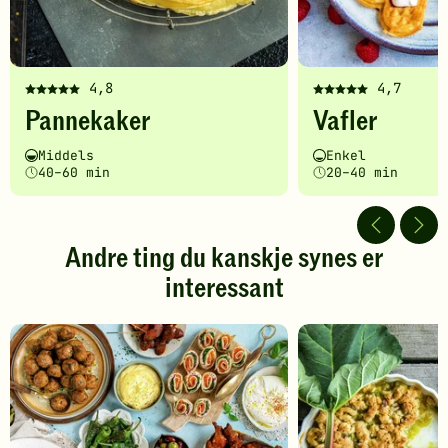
4,8
4,7
Denne
Denne
Pannekaker
Vafler
oppskriften
oppskriften
har
har
Vanskelighetsgrad
Tilberedningstid
Vanskelighetsgrad
Tilberedningstid
Middels
Enkel
fått
fått
40–60 min
20–40 min
5
5
av
av
5
5
stjerner.
stjerner.
Andre ting du kanskje synes er
Klikk
Klikk
interessant
for
for
å
å
gi
gi
din
din
vurdering.
vurdering.