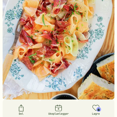
Del
Ukeplanlegger
Lagre