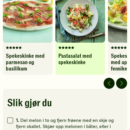
basilikum
legg
-
til
legg
favoritter
til
favoritter
Denne
Denne
Denne
Spekeskinke med
Pastasalat med
Spekesk
oppskriften
oppskriften
oppskrif
parmesan og
spekeskinke
med app
har
har
har
fått
fått
fått
basilikum
fennikel
5
5
5
av
av
av
5
5
5
stjerner.
stjerner.
stjerner.
Klikk
Klikk
Klikk
Slik gjør du
for
for
for
å
å
å
gi
gi
gi
1.
Del melon i to og fjern frøene med en skje og
din
din
din
fjern skallet. Skjær opp melonen i båter, eller i
vurdering.
vurdering.
vurdering