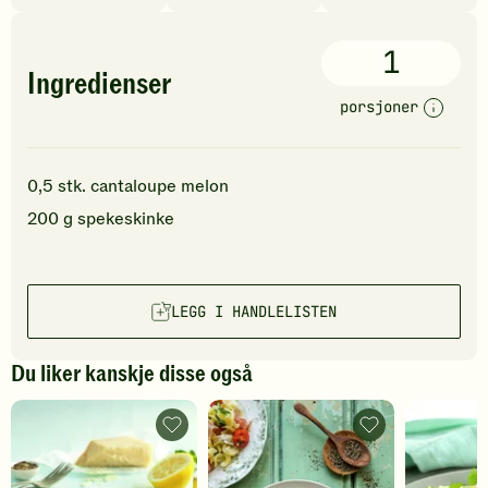
1
Ingredienser
porsjoner
0,5
stk.
cantaloupe melon
200
g
spekeskinke
LEGG I HANDLELISTEN
Du liker kanskje disse også
Spekeskinke
Pastasalat
med
med
parmesan
spekeskinke
og
-