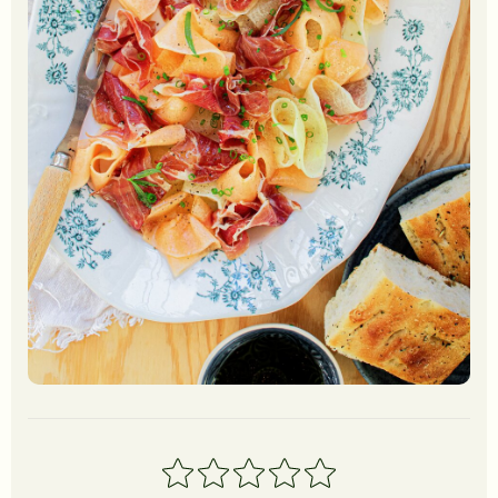
1
2
3
4
5
stjerner
stjerner
stjerner
stjerner
stjerner