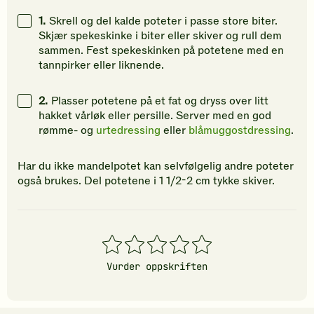
gi
gi
gi
1.
Skrell og del kalde poteter i passe store biter.
din
din
din
Skjær spekeskinke i biter eller skiver og rull dem
vurdering.
vurdering.
vurdering
sammen. Fest spekeskinken på potetene med en
tannpirker eller liknende.
2.
Plasser potetene på et fat og dryss over litt
hakket vårløk eller persille. Server med en god
rømme- og
urtedressing
eller
blåmuggostdressing
.
Har du ikke mandelpotet kan selvfølgelig andre poteter
også brukes. Del potetene i 1 1/2-2 cm tykke skiver.
1
2
3
4
5
stjerner
stjerner
stjerner
stjerner
stjerner
Vurder oppskriften