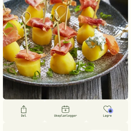
Del
Ukeplanlegger
Lagre