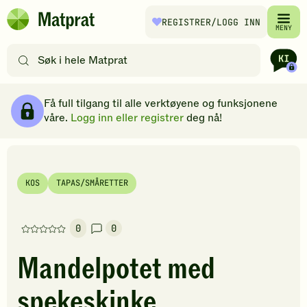
Hopp til hovedinnhold
REGISTRER
/LOGG INN
Matprat
MENY
hjemmeside
Søk
etter
oppskrifter
Ingredienser
Slik gjør du
Kommentarer
Brødsmulesti
eller
Få full tilgang til alle verktøyene og funksjonene
filtre
våre.
Logg inn eller registrer
deg nå!
KOS
TAPAS/SMÅRETTER
0
0
Denne
oppskriften
Mandelpotet med
har
foreløpig
spekeskinke
ingen