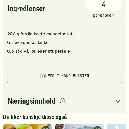
4
Ingredienser
porsjoner
200
g
ferdig kokte
mandelpotet
6
skive
spekeskinke
0,5
stk.
vårløk
eller litt persille
LEGG I HANDLELISTEN
Næringsinnhold
per
porsjon
Du liker kanskje disse også
Navn på
Energi
antall
61
kcal
næringsstoffet