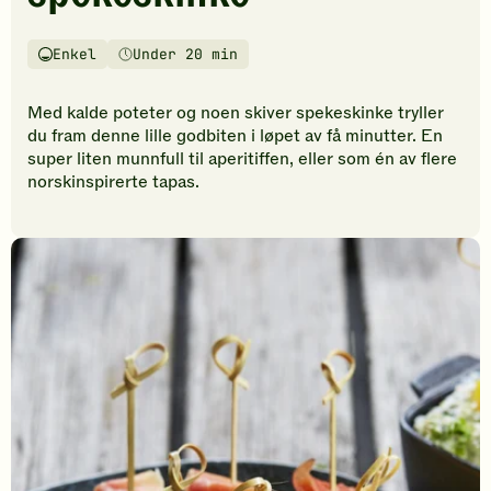
vurderinger.
Bli
den
Enkel
Under 20 min
Vanskelighetsgrad
Tilberedningstid
første
til
Med kalde poteter og noen skiver spekeskinke tryller
å
du fram denne lille godbiten i løpet av få minutter. En
vurdere
super liten munnfull til aperitiffen, eller som én av flere
denne
norskinspirerte tapas.
oppskriften.