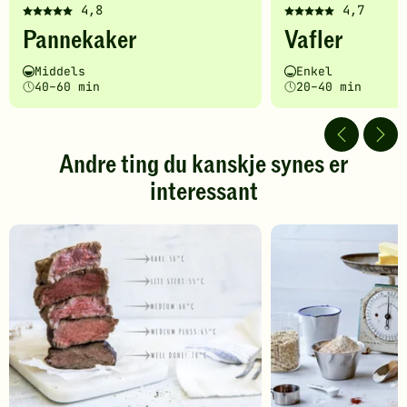
4,8
4,7
Denne
Denne
Pannekaker
Vafler
oppskriften
oppskriften
har
har
Vanskelighetsgrad
Tilberedningstid
Vanskelighetsgrad
Tilberedningstid
Middels
Enkel
fått
fått
40–60 min
20–40 min
5
5
av
av
5
5
stjerner.
stjerner.
Andre ting du kanskje synes er
Klikk
Klikk
interessant
for
for
å
å
gi
gi
din
din
vurdering.
vurdering.