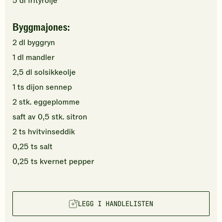
5
dl
frityrolje
Byggmajones:
2
dl
byggryn
1
dl
mandler
2,5
dl
solsikkeolje
1
ts
dijon
sennep
2
stk.
eggeplomme
saft av
0,5
stk.
sitron
2
ts
hvitvinseddik
0,25
ts
salt
0,25
ts
kvernet pepper
LEGG I HANDLELISTEN