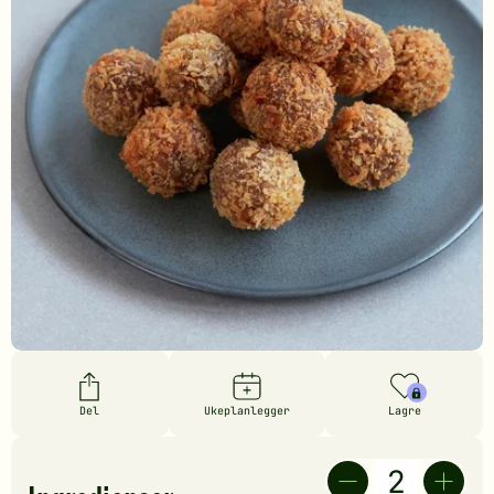
Del
Ukeplanlegger
Lagre