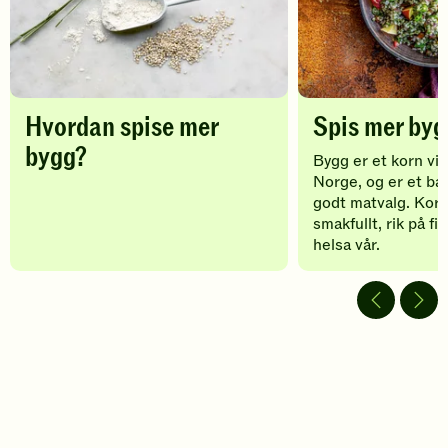
til
favoritter
Hvordan spise mer
Spis mer byg
bygg?
Bygg er et korn vi 
Norge, og er et bæ
godt matvalg. Kor
smakfullt, rik på fi
helsa vår.