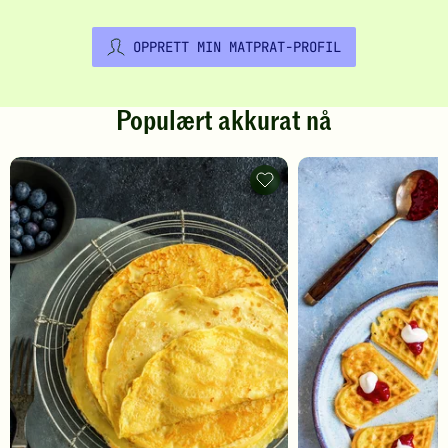
OPPRETT MIN MATPRAT-PROFIL
Populært akkurat nå
Pannekaker
-
legg
til
favoritter