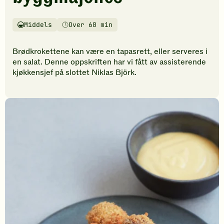
vurderinger.
Bli
den
Middels
Over 60 min
Vanskelighetsgrad
Tilberedningstid
første
til
Brødkrokettene kan være en tapasrett, eller serveres i
å
en salat. Denne oppskriften har vi fått av assisterende
vurdere
kjøkkensjef på slottet Niklas Björk.
denne
oppskriften.