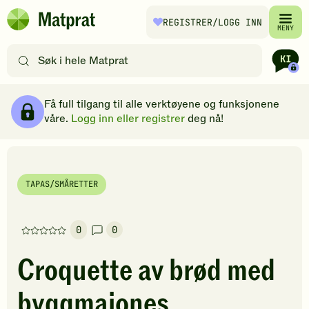
Hopp til hovedinnhold
REGISTRER
/LOGG INN
Matprat
MENY
hjemmeside
Søk
etter
oppskrifter
Ingredienser
Slik gjør du
Kommentarer
Brødsmulesti
eller
Få full tilgang til alle verktøyene og funksjonene
filtre
våre.
Logg inn eller registrer
deg nå!
TAPAS/SMÅRETTER
0
0
Denne
oppskriften
Croquette av brød med
har
foreløpig
byggmajones
ingen