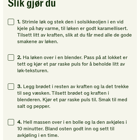
Slik gjør du
Klikk
Klikk
Klikk
for
for
for
å
å
å
1.
Strimle løk og stek den i solsikkeoljen i en vid
gi
gi
gi
kjele på høy varme, til løken er godt karamellisert.
din
din
din
Tilsett litt av kraften, slik at du får med alle de gode
vurdering.
vurdering.
vurdering
smakene av løken.
2.
Ha løken over i en blender. Pass på at lokket er
tett og kjør et par raske puls for å beholde litt av
løk-teksturen.
3.
Legg brødet i resten av kraften og la det trekke
til seg væsken. Tilsett brødet og kraften i
blenderen. Kjør et par raske puls til. Smak til med
salt og pepper.
4.
Hell massen over i en bolle og la den avkjøles i
10 minutter. Bland osten godt inn og sett til
avkjøling i en time.