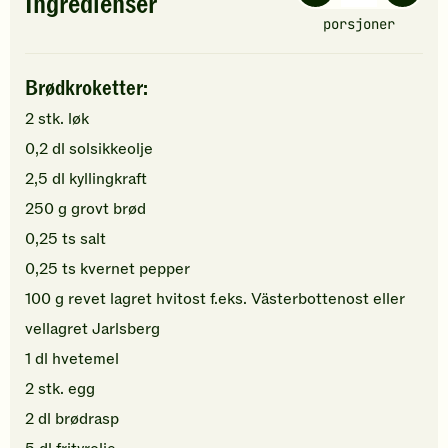
Ingredienser
porsjoner
Brødkroketter:
2
stk.
løk
0,2
dl
solsikkeolje
2,5
dl
kyllingkraft
250
g
grovt brød
0,25
ts
salt
0,25
ts
kvernet pepper
100
g
revet lagret
hvitost
f.eks. Västerbottenost eller
vellagret Jarlsberg
1
dl
hvetemel
2
stk.
egg
2
dl
brødrasp