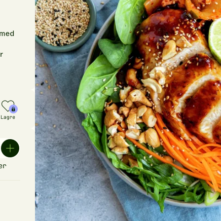
t med
r
Lagre
er