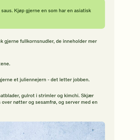
saus. Kjøp gjerne en som har en asiatisk
k gjerne fullkornsnudler, de inneholder mer
tene.
gjerne et juliennejern - det letter jobben.
atblader, gulrot i strimler og kimchi. Skjær
ss over nøtter og sesamfrø, og server med en