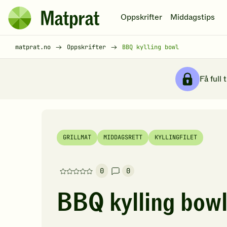
Hopp til hovedinnhold
Oppskrifter
Middagstips
Matprat
hjemmeside
Brødsmulesti
matprat.no
Oppskrifter
BBQ kylling bowl
Få full 
GRILLMAT
MIDDAGSRETT
KYLLINGFILET
0
0
Denne
oppskriften
BBQ kylling bow
har
foreløpig
ingen