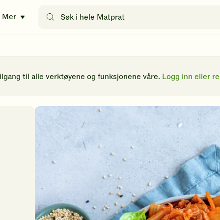
Søk
Mer
etter
oppskrifter
eller
filtre
tilgang til alle verktøyene og funksjonene våre.
Logg inn eller re
l