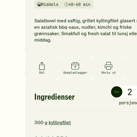
vurderinger.
Middels
40–60 min
Vanskelighetsgrad
Tilberedningstid
Bli
den
Salatbowl med saftig, grillet kyllingfilet glaser
første
en asiatisk bbq-saus, nudler, kimchi og friske
til
grønnsaker. Smakfull og fresh salat til lunsj elle
å
middag.
vurdere
denne
oppskriften.
Del
Ukeplanlegger
Skriv ut
Ingredienser
porsjon
300
g
kyllingfilet