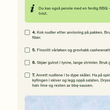
78
g
Du kan også pensle med en ferdig BBQ - 
tvist.
4.
Kok nudler etter anvisning på pakken. Bru
fiber.
5.
Finsnitt vårløken og grovhakk cashewnøt
6.
Skjær gulrot i tynne, lange strimler. Bruk 
7.
Anrett nudlene i to dype skåler. Ha på spin
kyllingen i skiver og legg oppå salaten. Dry
halv lime og resten av bbq-sausen.