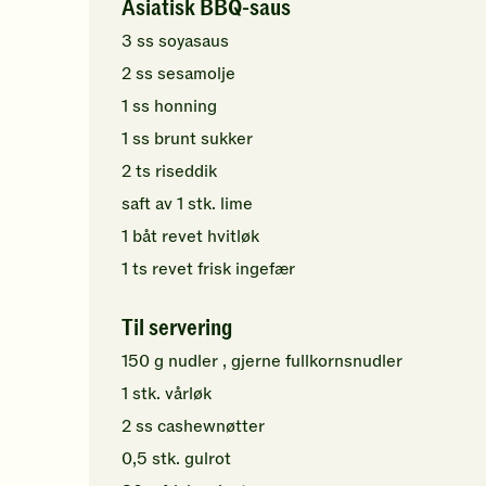
Asiatisk BBQ-saus
3
ss
soyasaus
2
ss
sesamolje
1
ss
honning
1
ss
brunt sukker
2
ts
riseddik
saft av
1
stk.
lime
1
båt
revet
hvitløk
1
ts
revet
frisk ingefær
Til servering
150
g
nudler
, gjerne fullkornsnudler
1
stk.
vårløk
2
ss
cashewnøtter
0,5
stk.
gulrot