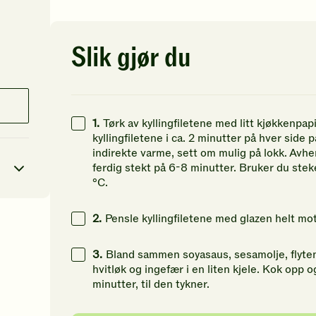
av
av
av
5
5
5
stjerner.
stjerner.
st
Klikk
Klikk
Kl
Slik gjør du
for
for
fo
å
å
å
gi
gi
gi
din
din
di
vurdering.
vurdering.
vu
1.
Tørk av kyllingfiletene med litt kjøkkenpapi
kyllingfiletene i ca. 2 minutter på hver side
indirekte varme, sett om mulig på lokk. Avhen
ferdig stekt på 6-8 minutter. Bruker du st
°C.
2.
Pensle kyllingfiletene med glazen helt mot 
2
kcal
3.
Bland sammen soyasaus, sesamolje, flytend
22
g
hvitløk og ingefær i en liten kjele. Kok opp
minutter, til den tykner.
49
g