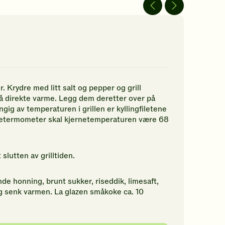
av
av
5
5
jerner.
stjerner.
stjerner.
ikk
Klikk
Klikk
r
for
for
å
å
gi
gi
n
din
din
rdering.
vurdering.
vurdering.
r. Krydre med litt salt og pepper og grill
 på direkte varme. Legg dem deretter over på
gig av temperaturen i grillen er kyllingfiletene
eketermometer skal kjernetemperaturen være 68
slutten av grilltiden.
e honning, brunt sukker, riseddik, limesaft,
 og senk varmen. La glazen småkoke ca. 10