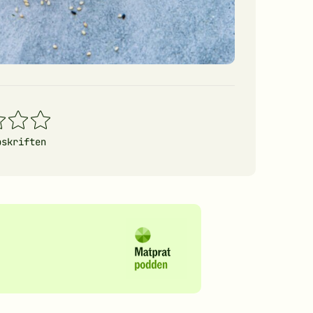
4
5
erner
stjerner
stjerner
pskriften