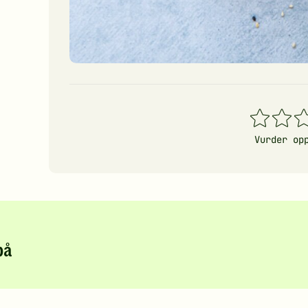
1
2
3
stjerner
stjerner
stj
Vurder op
på