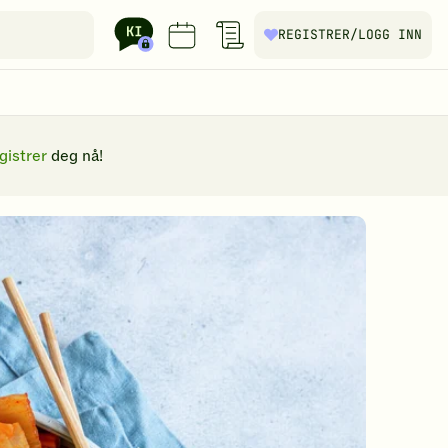
REGISTRER
/LOGG INN
gistrer
deg nå!