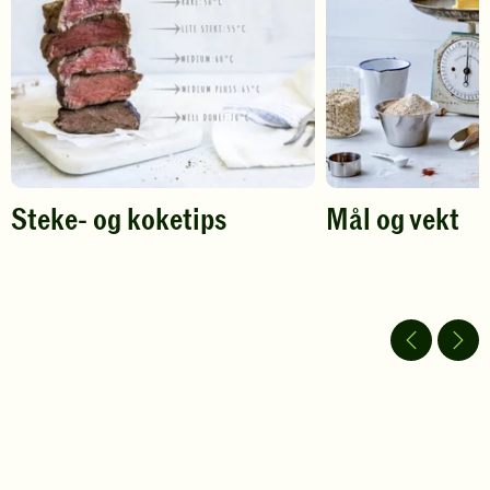
vurdering.
vurdering.
Steke- og koketips
Mål og vekt