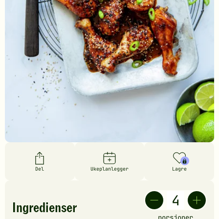
Del
Ukeplanlegger
Lagre
Ingredienser
porsjoner