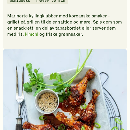
Middels
Over 60 min
vurderinger.
Vanskelighetsgrad
Tilberedningstid
Bli
den
Marinerte kyllingklubber med koreanske smaker -
første
grillet på grillen til de er saftige og møre. Spis dem som
til
en snackrett, en del av tapasbordet eller server dem
å
med ris,
kimchi
og friske grønnsaker.
vurdere
denne
oppskriften.