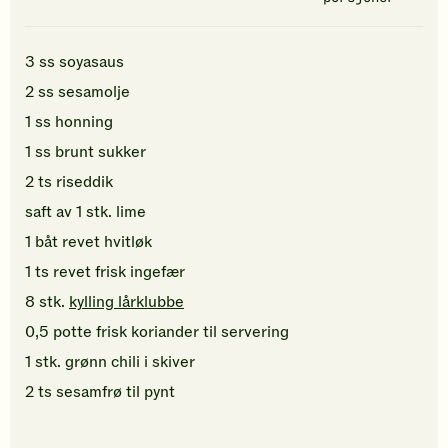
3
ss
soyasaus
2
ss
sesamolje
1
ss
honning
1
ss
brunt sukker
2
ts
riseddik
saft av
1
stk.
lime
1
båt
revet
hvitløk
1
ts
revet
frisk ingefær
8
stk.
kylling lårklubbe
0,5
potte
frisk koriander
til servering
1
stk.
grønn chili
i skiver
2
ts
sesamfrø
til pynt