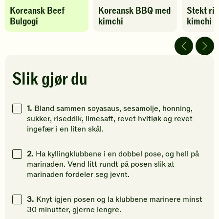
Denne
Denne
Denne
Koreansk Beef
Koreansk BBQ med
Stekt ri
oppskriften
oppskriften
oppskrif
Bulgogi
kimchi
kimchi
har
har
har
fått
fått
fått
5
4
5
av
av
av
5
5
5
stjerner.
stjerner.
stjerner.
Slik gjør du
Klikk
Klikk
Klikk
for
for
for
å
å
å
1.
Bland sammen soyasaus, sesamolje, honning,
gi
gi
gi
sukker, riseddik, limesaft, revet hvitløk og revet
din
din
din
ingefær i en liten skål.
vurdering.
vurdering.
vurdering
2.
Ha kyllingklubbene i en dobbel pose, og hell på
marinaden. Vend litt rundt på posen slik at
marinaden fordeler seg jevnt.
3.
Knyt igjen posen og la klubbene marinere minst
30 minutter, gjerne lengre.