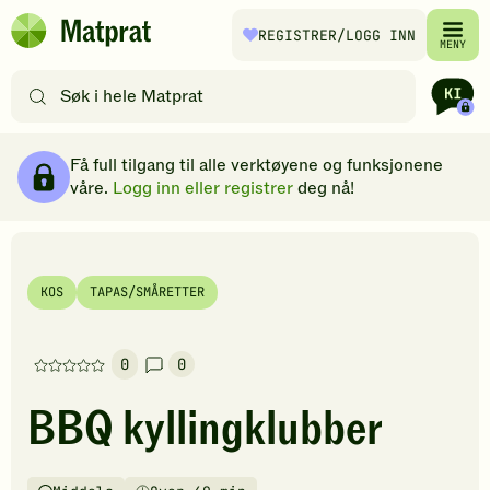
Hopp til hovedinnhold
REGISTRER
/LOGG INN
Matprat
MENY
hjemmeside
Søk
etter
oppskrifter
Ingredienser
Slik gjør du
Kommentarer
Brødsmulesti
eller
Få full tilgang til alle verktøyene og funksjonene
filtre
våre.
Logg inn eller registrer
deg nå!
KOS
TAPAS/SMÅRETTER
0
0
Denne
oppskriften
BBQ kyllingklubber
har
foreløpig
ingen