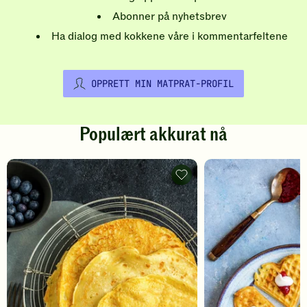
Abonner på nyhetsbrev
Ha dialog med kokkene våre i kommentarfeltene
OPPRETT MIN MATPRAT-PROFIL
Populært akkurat nå
Pannekaker
-
legg
til
favoritter