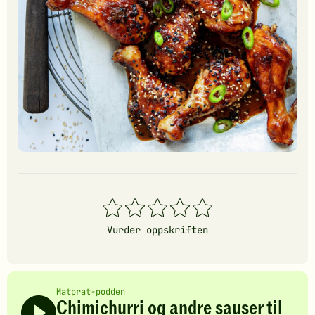
1
2
3
4
5
stjerner
stjerner
stjerner
stjerner
stjerner
Vurder oppskriften
Matprat-podden
Chimichurri og andre sauser til