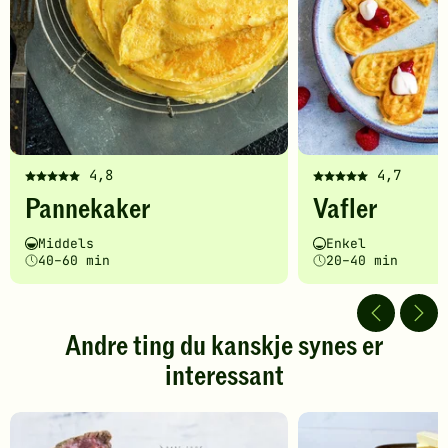
4,8
4,7
Denne
Denne
Pannekaker
Vafler
oppskriften
oppskriften
har
har
Vanskelighetsgrad
Tilberedningstid
Vanskelighetsgrad
Tilberedningstid
Middels
Enkel
fått
fått
40–60 min
20–40 min
5
5
av
av
5
5
stjerner.
stjerner.
Andre ting du kanskje synes er
Klikk
Klikk
interessant
for
for
å
å
gi
gi
din
din