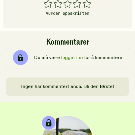
1
2
3
4
5
stjerner
stjerner
stjerner
stjerner
stjerner
Vurder oppskriften
Kommentarer
Du må være
logget inn
for å kommentere
Ingen har kommentert enda. Bli den første!