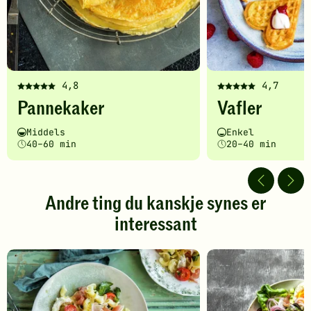
4,8
4,7
Denne
Denne
Pannekaker
Vafler
oppskriften
oppskriften
har
har
Vanskelighetsgrad
Tilberedningstid
Vanskelighetsgrad
Tilberedningstid
Middels
Enkel
fått
fått
40–60 min
20–40 min
5
5
av
av
5
5
stjerner.
stjerner.
Andre ting du kanskje synes er
Klikk
Klikk
interessant
for
for
å
å
gi
gi
din
din
vurdering.
vurdering.