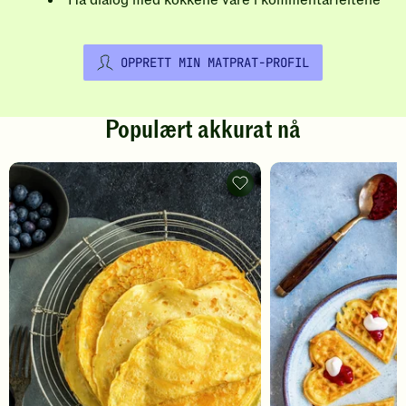
Ha dialog med kokkene våre i kommentarfeltene
OPPRETT MIN MATPRAT-PROFIL
Populært akkurat nå
Pannekaker
-
legg
til
favoritter