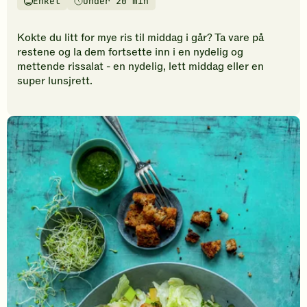
Enkel
Under 20 min
vurderinger.
Vanskelighetsgrad
Tilberedningstid
Bli
den
Kokte du litt for mye ris til middag i går? Ta vare på
første
restene og la dem fortsette inn i en nydelig og
til
mettende rissalat - en nydelig, lett middag eller en
å
super lunsjrett.
vurdere
denne
oppskriften.