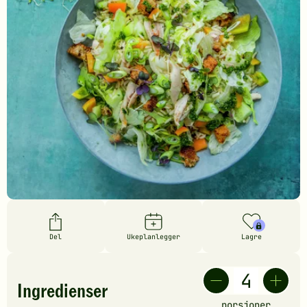
Del
Ukeplanlegger
Lagre
Ingredienser
porsjoner