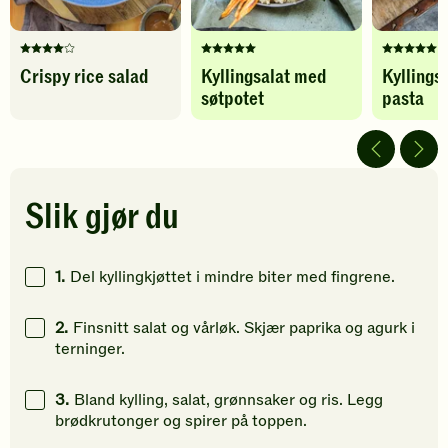
Denne
Denne
Denne
Crispy rice salad
Kyllingsalat med
Kyllings
oppskriften
oppskriften
oppskrif
søtpotet
pasta
har
har
har
fått
fått
fått
4
5
5
av
av
av
5
5
5
stjerner.
stjerner.
stjerner.
Slik gjør du
Klikk
Klikk
Klikk
for
for
for
å
å
å
1.
Del kyllingkjøttet i mindre biter med fingrene.
gi
gi
gi
din
din
din
2.
Finsnitt salat og vårløk. Skjær paprika og agurk i
vurdering.
vurdering.
vurdering
terninger.
3.
Bland kylling, salat, grønnsaker og ris. Legg
brødkrutonger og spirer på toppen.