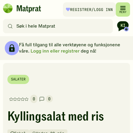
Hopp til hovedinnhold
REGISTRER
/LOGG INN
Matprat
MENY
hjemmeside
Søk
etter
oppskrifter
Ingredienser
Slik gjør du
Kommentarer
Brødsmulesti
eller
Få full tilgang til alle verktøyene og funksjonene
filtre
våre.
Logg inn eller registrer
deg nå!
SALATER
0
0
Denne
oppskriften
Kyllingsalat med ris
har
foreløpig
ingen