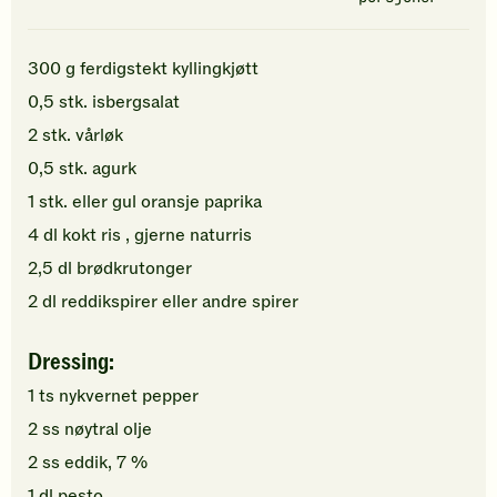
300
g
ferdigstekt kyllingkjøtt
0,5
stk.
isbergsalat
2
stk.
vårløk
0,5
stk.
agurk
1
stk.
eller gul
oransje paprika
4
dl
kokt ris
, gjerne naturris
2,5
dl
brødkrutonger
2
dl
reddikspirer
eller andre spirer
Dressing:
1
ts
nykvernet
pepper
2
ss
nøytral olje
2
ss
eddik, 7 %
1
dl
pesto