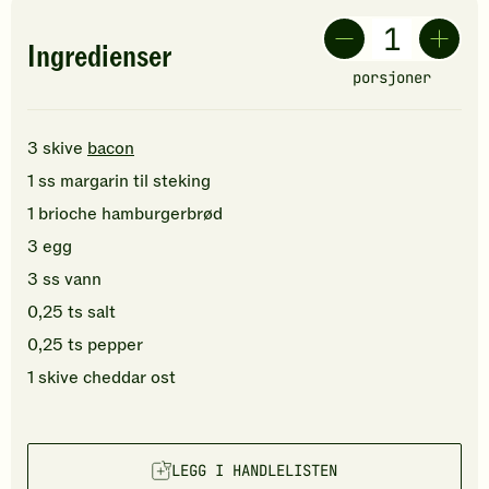
Ingredienser
porsjoner
3
skive
bacon
1
ss
margarin
til steking
1
brioche hamburgerbrød
3
egg
3
ss
vann
0,25
ts
salt
0,25
ts
pepper
1
skive
cheddar ost
LEGG I HANDLELISTEN