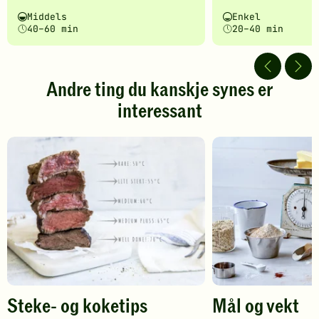
har
har
Vanskelighetsgrad
Tilberedningstid
Vanskelighetsgrad
Tilberedningstid
Middels
Enkel
fått
fått
40–60 min
20–40 min
5
5
av
av
5
5
stjerner.
stjerner.
Andre ting du kanskje synes er
Klikk
Klikk
interessant
for
for
å
å
gi
gi
din
din
vurdering.
vurdering.
Steke- og koketips
Mål og vekt