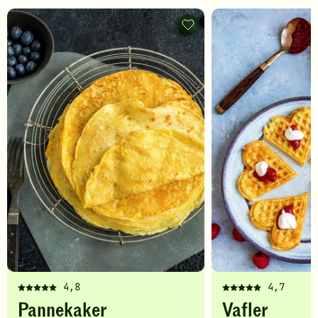
Pannekaker
-
legg
til
favoritter
4,8
4,7
Denne
Denne
Pannekaker
Vafler
oppskriften
oppskriften