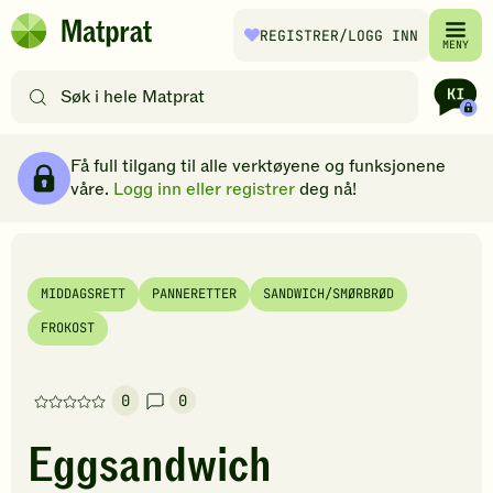
Hopp til hovedinnhold
REGISTRER
/LOGG INN
Matprat
MENY
hjemmeside
Søk
etter
oppskrifter
Ingredienser
Slik gjør du
Kommentarer
Brødsmulesti
eller
Få full tilgang til alle verktøyene og funksjonene
filtre
våre.
Logg inn eller registrer
deg nå!
MIDDAGSRETT
PANNERETTER
SANDWICH/SMØRBRØD
FROKOST
0
0
Denne
oppskriften
Eggsandwich
har
foreløpig