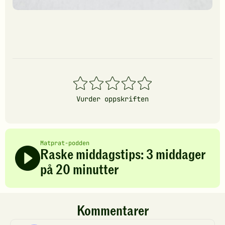
1
2
3
4
5
stjerner
stjerner
stjerner
stjerner
stjerner
Vurder oppskriften
Matprat-podden
Raske middagstips: 3 middager
på 20 minutter
Kommentarer