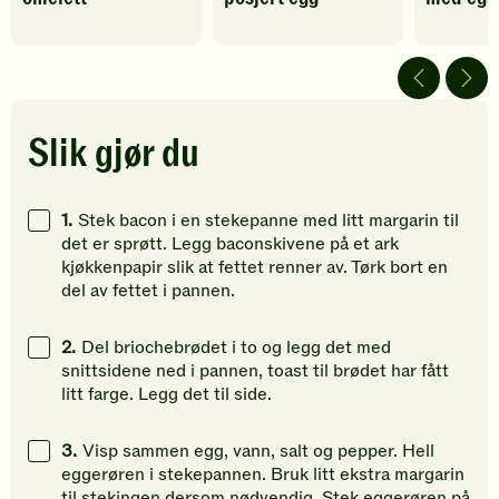
fått
fått
fått
5
3
4
av
av
av
5
5
5
stjerner.
stjerner.
stjerner.
Klikk
Klikk
Klikk
Slik gjør du
for
for
for
å
å
å
gi
gi
gi
1.
Stek bacon i en stekepanne med litt margarin til
din
din
din
det er sprøtt. Legg baconskivene på et ark
vurdering.
vurdering.
vurdering
kjøkkenpapir slik at fettet renner av. Tørk bort en
del av fettet i pannen.
2.
Del briochebrødet i to og legg det med
snittsidene ned i pannen, toast til brødet har fått
litt farge. Legg det til side.
3.
Visp sammen egg, vann, salt og pepper. Hell
eggerøren i stekepannen. Bruk litt ekstra margarin
til stekingen dersom nødvendig. Stek eggerøren på