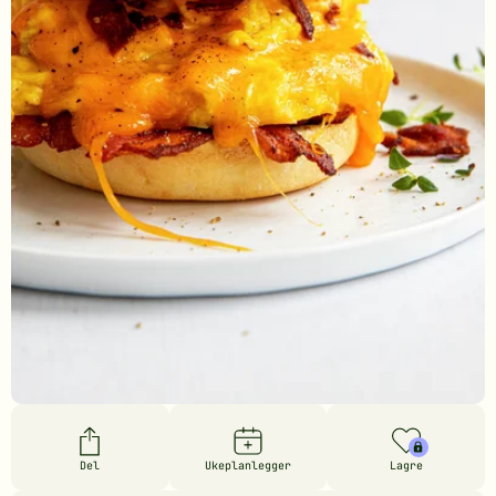
Del
Ukeplanlegger
Lagre