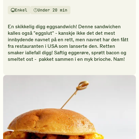
ingen
Enkel
Under 20 min
vurderinger.
Vanskelighetsgrad
Tilberedningstid
Bli
den
En skikkelig digg eggsandwich! Denne sandwichen
første
kalles også "eggslut" - kanskje ikke det det mest
til
innbydende navnet på en rett, men navnet har den fått
å
fra restauranten i USA som lanserte den. Retten
vurdere
smaker iallefall digg! Saftig eggerøre, sprøtt bacon og
denne
smeltet ost - pakket sammen i en myk brioche. Nam!
oppskriften.