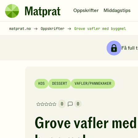
Hopp til hovedinnhold
Oppskrifter
Middagstips
Matprat
hjemmeside
Brødsmulesti
matprat.no
Oppskrifter
Grove vafler med byggmel
Få full 
KOS
DESSERT
VAFLER/PANNEKAKER
0
0
Denne
oppskriften
Grove vafler med
har
foreløpig
ingen