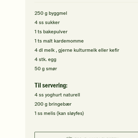
250
g
byggmel
4
ss
sukker
1
ts
bakepulver
1
ts
malt kardemomme
4
dl
melk
, gjerne kulturmelk eller kefir
4
stk.
egg
50
g
smør
Til servering:
4
ss
yoghurt naturell
200
g
bringebær
1
ss
melis
(kan sløyfes)