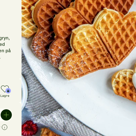
gryn,
med
den på
å
Lagre
r