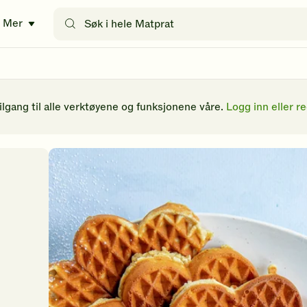
Søk
Mer
etter
oppskrifter
eller
filtre
tilgang til alle verktøyene og funksjonene våre.
Logg inn eller re