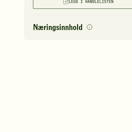
LEGG I HANDLELISTEN
Næringsinnhold
per
porsjon
Navn på
Energi
antall
205
næringsstoffet
Fett
Protein
Karbohydrater