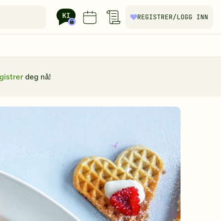
REGISTRER
/LOGG INN
gistrer
deg nå!