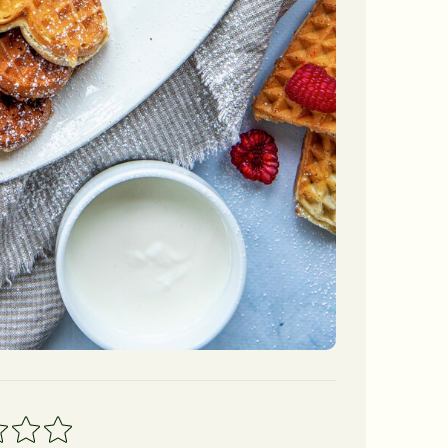
4
5
erner
stjerner
stjerner