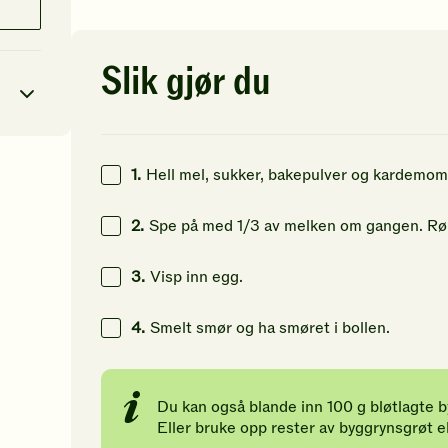
av
av
av
5
5
5
stjerner.
stjerner.
st
Klikk
Klikk
Kl
Slik gjør du
for
for
fo
å
å
å
gi
gi
gi
din
din
di
vurdering.
vurdering.
vu
1.
Hell mel, sukker, bakepulver og kardemomm
9
kcal
78
g
2.
Spe på med 1/3 av melken om gangen. Rør
70
g
3.
Visp inn egg.
253
g
4.
Smelt smør og ha smøret i bollen.
Du kan også blande inn 100 g bløtlagte by
Eller bruke opp rester av byggrynsgrøt e