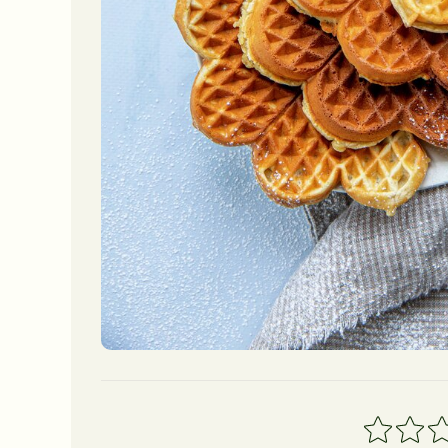
1
2
3
stjerner
stjerner
stj