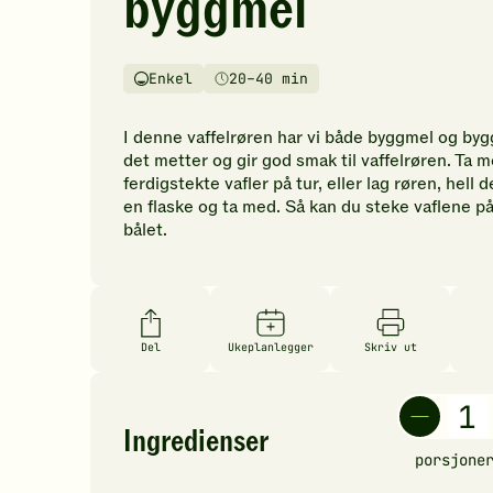
byggmel
vurderinger.
Bli
den
Enkel
20–40 min
første
Vanskelighetsgrad
Tilberedningstid
til
å
I denne vaffelrøren har vi både byggmel og byg
vurdere
det metter og gir god smak til vaffelrøren. Ta 
denne
ferdigstekte vafler på tur, eller lag røren, hell 
oppskriften.
en flaske og ta med. Så kan du steke vaflene p
bålet.
Del
Ukeplanlegger
Skriv ut
Ingredienser
porsjone