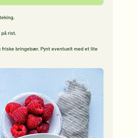
teking.
på rist.
g friske bringebær. Pynt eventuelt med et lite