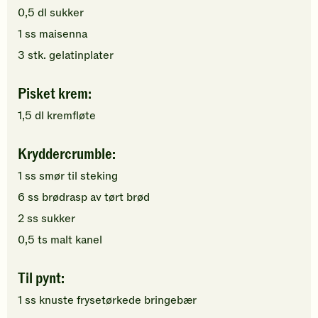
0,5
dl
sukker
1
ss
maisenna
3
stk.
gelatinplater
Pisket krem:
1,5
dl
kremfløte
Kryddercrumble:
1
ss
smør
til steking
6
ss
brødrasp
av tørt brød
2
ss
sukker
0,5
ts
malt kanel
Til pynt:
1
ss
knuste
frysetørkede bringebær