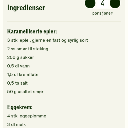
Ingredienser
porsjoner
Karamelliserte epler:
3
stk.
eple
, gjerne en fast og syrlig sort
2
ss
smør
til steking
200
g
sukker
0,5
dl
vann
1,5
dl
kremfløte
0,5
ts
salt
50
g
usaltet smør
Eggekrem:
4
stk.
eggeplomme
3
dl
melk