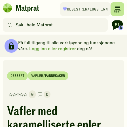
Hopp til hovedinnhold
REGISTRER
/LOGG INN
Matprat
MENY
hjemmeside
Søk
etter
oppskrifter
Ingredienser
Slik gjør du
Kommentarer
Brødsmulesti
eller
Få full tilgang til alle verktøyene og funksjonene
filtre
våre.
Logg inn eller registrer
deg nå!
DESSERT
VAFLER/PANNEKAKER
0
0
Denne
oppskriften
Vafler med
har
foreløpig
karamelliserte epler
ingen