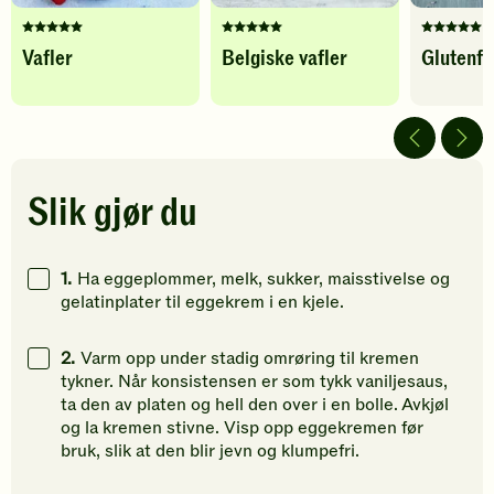
Denne
Denne
Denne
Vafler
Belgiske vafler
Glutenfr
oppskriften
oppskriften
oppskrif
har
har
har
fått
fått
fått
5
5
5
av
av
av
5
5
5
stjerner.
stjerner.
stjerner.
Slik gjør du
Klikk
Klikk
Klikk
for
for
for
å
å
å
1.
Ha eggeplommer, melk, sukker, maisstivelse og
gi
gi
gi
gelatinplater til eggekrem i en kjele.
din
din
din
vurdering.
vurdering.
vurdering
2.
Varm opp under stadig omrøring til kremen
tykner. Når konsistensen er som tykk vaniljesaus,
ta den av platen og hell den over i en bolle. Avkjøl
og la kremen stivne. Visp opp eggekremen før
bruk, slik at den blir jevn og klumpefri.