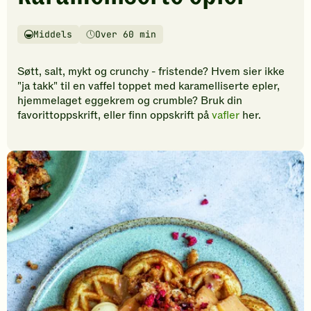
vurderinger.
Bli
den
Middels
Over 60 min
Vanskelighetsgrad
Tilberedningstid
første
til
Søtt, salt, mykt og crunchy - fristende? Hvem sier ikke
å
"ja takk" til en vaffel toppet med karamelliserte epler,
vurdere
hjemmelaget eggekrem og crumble? Bruk din
denne
favorittoppskrift, eller finn oppskrift på
vafler
her.
oppskriften.