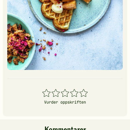
1
2
3
4
5
stjerner
stjerner
stjerner
stjerner
stjerner
Vurder oppskriften
Kommentarer