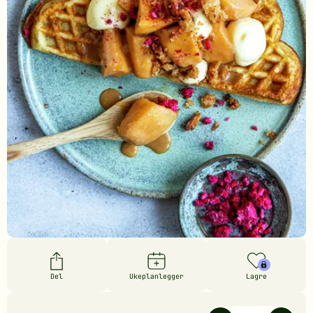
Del
Ukeplanlegger
Lagre