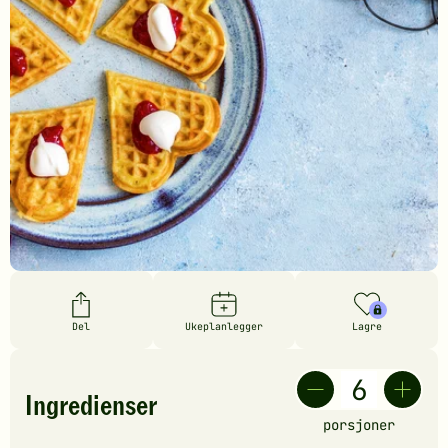
Del
Ukeplanlegger
Lagre
Ingredienser
porsjoner