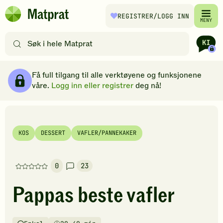
Hopp til hovedinnhold
REGISTRER
/LOGG INN
Matprat
MENY
hjemmeside
Søk
etter
oppskrifter
Ingredienser
Slik gjør du
Kommentarer
Brødsmulesti
eller
Få full tilgang til alle verktøyene og funksjonene
filtre
våre.
Logg inn eller registrer
deg nå!
KOS
DESSERT
VAFLER/PANNEKAKER
0
23
Denne
oppskriften
Pappas beste vafler
har
foreløpig
ingen