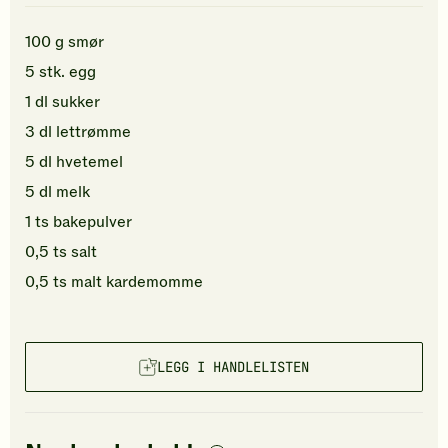
100
g
smør
5
stk.
egg
1
dl
sukker
3
dl
lettrømme
5
dl
hvetemel
5
dl
melk
1
ts
bakepulver
0,5
ts
salt
0,5
ts
malt kardemomme
LEGG I HANDLELISTEN