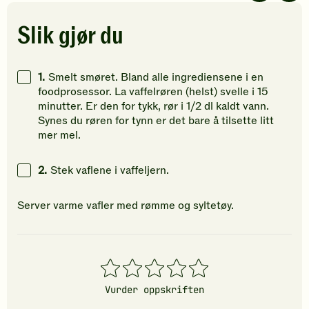
5
5
5
stjerner.
stjerner.
stjerner.
Slik gjør du
Klikk
Klikk
Klikk
for
for
for
å
å
å
1.
Smelt smøret. Bland alle ingrediensene i en
gi
gi
gi
foodprosessor. La vaffelrøren (helst) svelle i 15
din
din
din
minutter. Er den for tykk, rør i 1/2 dl kaldt vann.
vurdering.
vurdering.
vurdering
Synes du røren for tynn er det bare å tilsette litt
mer mel.
2.
Stek vaflene i vaffeljern.
Server varme vafler med rømme og syltetøy.
1
2
3
4
5
stjerner
stjerner
stjerner
stjerner
stjerner
Vurder oppskriften