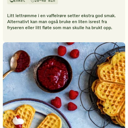
Enkel
20–40 min
vurderinger.
Vanskelighetsgrad
Tilberedningstid
Bli
den
Litt lettrømme i en vaffelrøre setter ekstra god smak.
første
Alternativt kan man også bruke en liten isrest fra
til
fryseren eller litt fløte som man skulle ha brukt opp.
å
vurdere
denne
oppskriften.