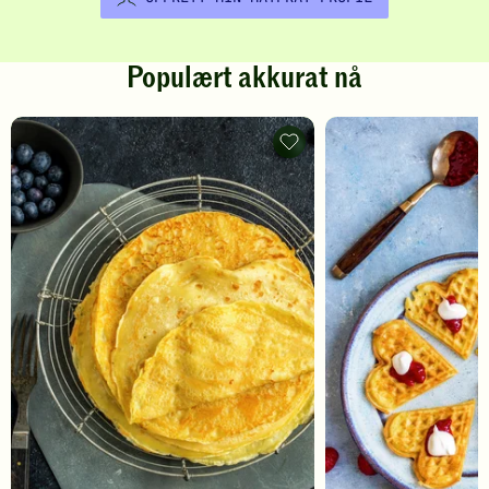
Populært akkurat nå
Pannekaker
-
legg
til
favoritter