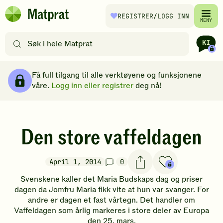
Hopp til hovedinnhold
REGISTRER
/LOGG INN
Matprat
MENY
hjemmeside
Søk
etter
oppskrifter
Brødsmulesti
eller
Få full tilgang til alle verktøyene og funksjonene
filtre
våre.
Logg inn eller registrer
deg nå!
Den store vaffeldagen
April 1, 2014
0
Svenskene kaller det Maria Budskaps dag og priser
dagen da Jomfru Maria fikk vite at hun var svanger. For
andre er dagen et fast vårtegn. Det handler om
Vaffeldagen som årlig markeres i store deler av Europa
den 25. mars.