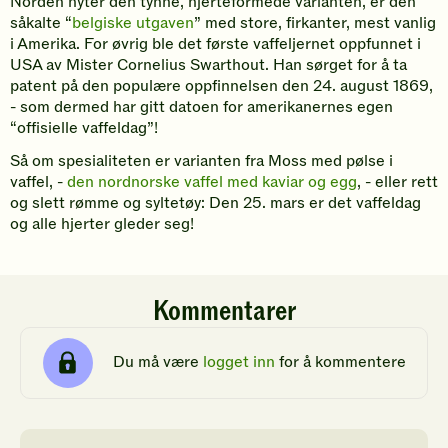
Norden nyter den tynne, hjerteformede varianten, er den
såkalte “
belgiske utgaven
” med store, firkanter, mest vanlig
i Amerika. For øvrig ble det første vaffeljernet oppfunnet i
USA av Mister Cornelius Swarthout. Han sørget for å ta
patent på den populære oppfinnelsen den 24. august 1869,
- som dermed har gitt datoen for amerikanernes egen
“offisielle vaffeldag”!
Så om spesialiteten er varianten fra Moss med pølse i
vaffel, -
den nordnorske vaffel med kaviar og egg
, - eller rett
og slett rømme og syltetøy: Den 25. mars er det vaffeldag
og alle hjerter gleder seg!
Kommentarer
Du må være
logget inn
for å kommentere