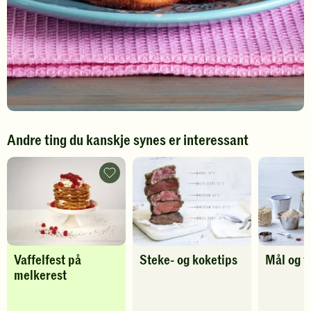
Andre ting du kanskje synes er interessant
Vaffelfest
på
melkerest
-
legg
til
favoritter
Vaffelfest på
Steke- og koketips
Mål og v
melkerest