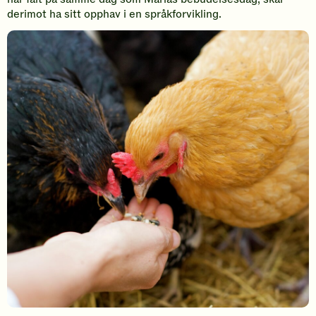
derimot ha sitt opphav i en språkforvikling.