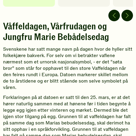
Våffeldagen, Vårfrudagen og
Jungfru Marie Bebådelsedag
Svenskene har satt mange navn på dagen hvor de hyller sitt
folkekjære bakverk. For selv om vi betrakter vaflene
nærmest som et urnorsk nasjonalsymbol, - er det “søta
bror” som står for opphavet til den store Vaffeldagen når
den feires rundt i Europa. Datoen markerer skillet mellom
de to årstidene og er blitt stående som selve symbolet på
våren.
Forklaringen på at datoen er satt til den 25. mars, er at det
hører naturlig sammen med at hønene før i tiden begynte å
legge egg igjen etter vinteren og mørket. Dermed ble det
igjen stor tilgang på egg. Grunnen til at vaffeldagen har falt
på samme dag som Marias bebudelsesdag, skal derimot ha
sitt opphav i en språkforvikling. Grunnen til at vaffeldagen
har falt på samme dag som Marias bebudelsesdag, skal