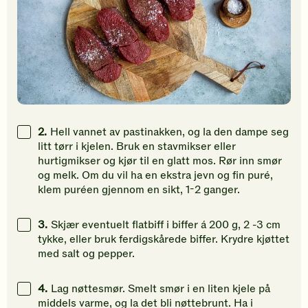
2.
Hell vannet av pastinakken, og la den dampe seg
litt tørr i kjelen. Bruk en stavmikser eller
hurtigmikser og kjør til en glatt mos. Rør inn smør
og melk. Om du vil ha en ekstra jevn og fin puré,
klem puréen gjennom en sikt, 1-2 ganger.
3.
Skjær eventuelt flatbiff i biffer á 200 g, 2 -3 cm
tykke, eller bruk ferdigskårede biffer. Krydre kjøttet
med salt og pepper.
4.
Lag nøttesmør. Smelt smør i en liten kjele på
middels varme, og la det bli nøttebrunt. Ha i