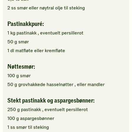
2
ss
smør eller
nøytral olje
til steking
Pastinakkpuré:
1
kg
pastinakk
, eventuelt persillerot
50
g
smør
1
dl
matfløte
eller kremfløte
Nøttesmør:
100
g
smør
50
g
grovhakkede
hasselnøtter
, eller mandler
Stekt pastinakk og aspargesbønner:
250
g
pastinakk
, eventuelt persillerot
100
g
aspargesbønner
1
ss
smør
til steking