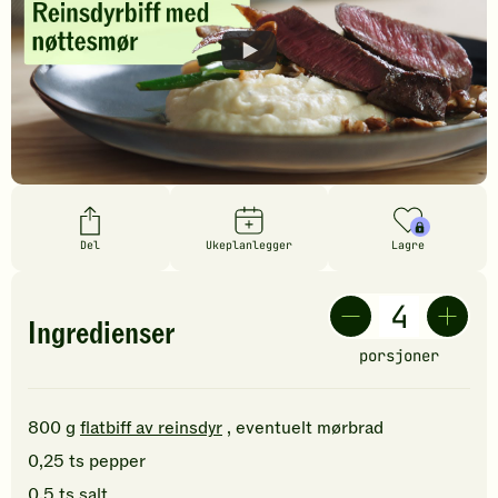
Del
Ukeplanlegger
Lagre
Ingredienser
porsjoner
800
g
flatbiff av reinsdyr
, eventuelt mørbrad
0,25
ts
pepper
0,5
ts
salt