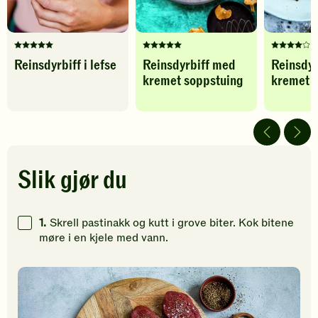
Denne
Denne
Denne
Reinsdyrbiff i lefse
Reinsdyrbiff med
Reinsdyr
oppskriften
oppskriften
oppskrif
kremet soppstuing
kremet v
har
har
har
fått
fått
fått
5
5
4
av
av
av
5
5
5
stjerner.
stjerner.
stjerner.
Klikk
Klikk
Klikk
Slik gjør du
for
for
for
å
å
å
gi
gi
gi
1.
Skrell pastinakk og kutt i grove biter. Kok bitene
din
din
din
møre i en kjele med vann.
vurdering.
vurdering.
vurdering