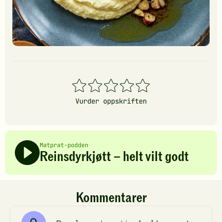
1
2
3
4
5
stjerner
stjerner
stjerner
stjerner
stjerner
Vurder oppskriften
Matprat-podden
Reinsdyrkjøtt – helt vilt godt
Kommentarer