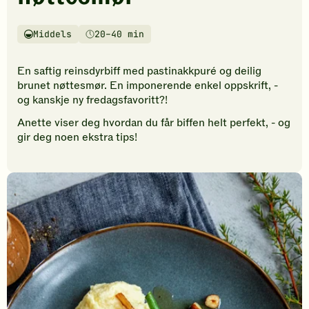
vurderinger.
Bli
den
Middels
20–40 min
Vanskelighetsgrad
Tilberedningstid
første
til
En saftig reinsdyrbiff med pastinakkpuré og deilig
å
brunet nøttesmør. En imponerende enkel oppskrift, -
vurdere
og kanskje ny fredagsfavoritt?!
denne
Anette viser deg hvordan du får biffen helt perfekt, - og
oppskriften.
gir deg noen ekstra tips!