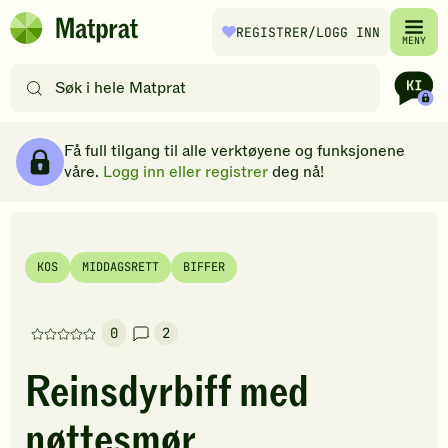
Hopp til hovedinnhold
REGISTRER
/LOGG INN
Matprat
MENY
hjemmeside
Søk
etter
oppskrifter
Ingredienser
Slik gjør du
Kommentarer
Brødsmulesti
eller
Få full tilgang til alle verktøyene og funksjonene
filtre
våre.
Logg inn eller registrer
deg nå!
KOS
MIDDAGSRETT
BIFFER
0
2
Denne
oppskriften
Reinsdyrbiff med
har
foreløpig
nøttesmør
ingen