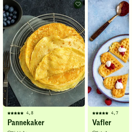
Pannekaker
-
legg
til
favoritter
4,8
4,7
Denne
Denne
Pannekaker
Vafler
oppskriften
oppskriften
har
har