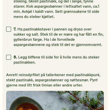
steking. Skrell pastinakk, og del i lange, tynne
staver. Kok aspargesbønner i lettsaltet vann, ca.1
min. Avkjøl i kaldt vann. Sett grønnsakene til side
mens du steker kjøttet.
7.
Ha pastinakkstaver i pannen og dryss over
sukker og salt. Stek til de er møre og har fått en fin,
gyllenbrun farge. Ha i de forvellede
aspargesbønnene og stek til det er gjennomvarmt.
8.
Legg biffene til side for å hvile mens du steker
pastinakken.
Anrett reinsdyrfilet på tallerkener med pastinakkpuré,
stekt pastinakk, aspargesbønner og nøttesmør. Pynt
gjerne med litt frisk timian eller andre urter.