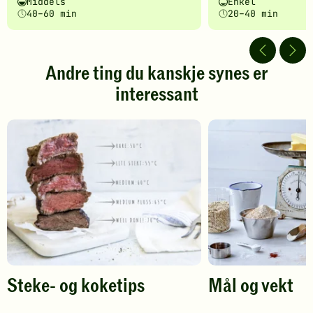
Vanskelighetsgrad
Tilberedningstid
Vanskelighetsgrad
Tilberedningstid
Middels
Enkel
fått
fått
40–60 min
20–40 min
5
5
av
av
5
5
stjerner.
stjerner.
Andre ting du kanskje synes er
Klikk
Klikk
interessant
for
for
å
å
gi
gi
din
din
vurdering.
vurdering.
Steke- og koketips
Mål og vekt