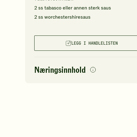
2
ss
tabasco
eller annen sterk saus
2
ss
worchestershiresaus
LEGG I HANDLELISTEN
Næringsinnhold
per
porsjon
Navn på
Energi
antall
46
næringsstoffet
Fett
Protein
Karbohydrater