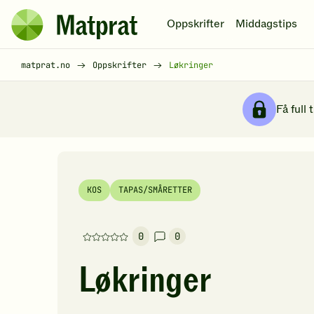
Hopp til hovedinnhold
Oppskrifter
Middagstips
Matprat
hjemmeside
Brødsmulesti
matprat.no
Oppskrifter
Løkringer
Få full 
KOS
TAPAS/SMÅRETTER
0
0
Denne
oppskriften
Løkringer
har
foreløpig
ingen