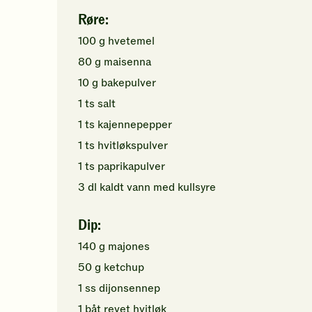
Røre:
100
g
hvetemel
80
g
maisenna
10
g
bakepulver
1
ts
salt
1
ts
kajennepepper
1
ts
hvitløkspulver
1
ts
paprikapulver
3
dl
kaldt
vann med kullsyre
Dip:
140
g
majones
50
g
ketchup
1
ss
dijonsennep
1
båt
revet
hvitløk