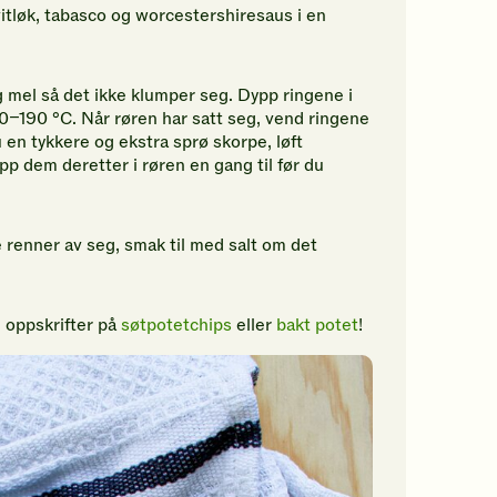
itløk, tabasco og worcestershiresaus i en
g mel så det ikke klumper seg. Dypp ringene i
170–190 °C. Når røren har satt seg, vend ringene
u en tykkere og ekstra sprø skorpe, løft
ypp dem deretter i røren en gang til før du
de renner av seg, smak til med salt om det
e oppskrifter på
søtpotetchips
eller
bakt potet
!