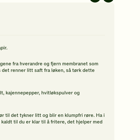
av
av
5
5
jerner.
stjerner.
stjerner.
ikk
Klikk
Klikk
r
for
for
å
å
gi
gi
n
din
din
apir.
rdering.
vurdering.
vurdering.
ringene fra hverandre og fjern membranet som
det renner litt saft fra løken, så tørk dette
t, kajennepepper, hvitløkspulver og
r til det tykner litt og blir en klumpfri røre. Ha i
aldt til du er klar til å fritere, det hjelper med