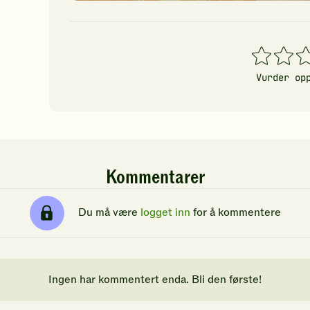
1
2
3
stjerner
stjerner
stj
Vurder op
Kommentarer
Du må være
logget inn
for å kommentere
Ingen har kommentert enda. Bli den første!