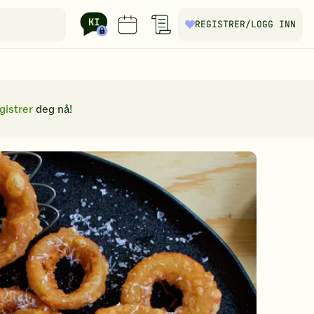
REGISTRER
/LOGG INN
gistrer
deg nå!