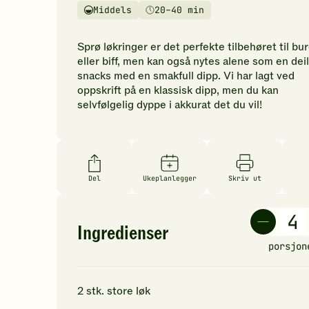
vurderinger.
Middels
20–40 min
Vanskelighetsgrad
Tilberedningstid
Bli
den
Sprø løkringer er det perfekte tilbehøret til bu
første
eller biff, men kan også nytes alene som en deil
til
snacks med en smakfull dipp. Vi har lagt ved
å
oppskrift på en klassisk dipp, men du kan
vurdere
selvfølgelig dyppe i akkurat det du vil!
denne
oppskriften.
Del
Ukeplanlegger
Skriv ut
Ingredienser
porsjon
2
stk.
store
løk