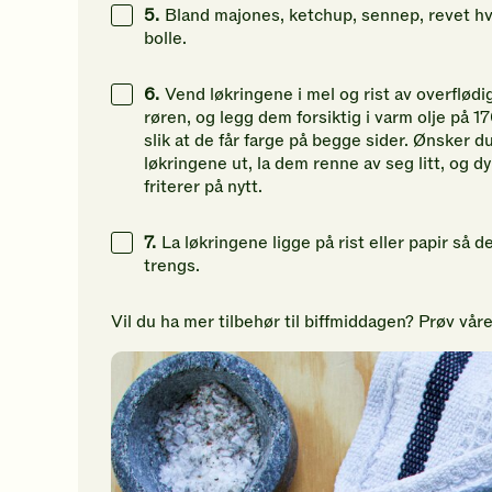
5.
Bland majones, ketchup, sennep, revet hv
bolle.
6.
Vend løkringene i mel og rist av overflødi
røren, og legg dem forsiktig i varm olje på 
slik at de får farge på begge sider. Ønsker d
løkringene ut, la dem renne av seg litt, og d
friterer på nytt.
7.
La løkringene ligge på rist eller papir så 
trengs.
Vil du ha mer tilbehør til biffmiddagen? Prøv vår