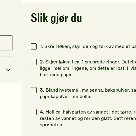
av
av
av
5
5
5
stjerner.
stjerner.
st
Slik gjør du
Klikk
Klikk
Kl
for
for
fo
å
å
å
gi
gi
gi
din
din
di
1.
Skrell løken, skyll den og tørk av med et p
vurdering.
vurdering.
vu
2.
Skjær løken i ca. 1 cm brede ringer. Del 
ligger mellom ringene, om dette er løst. Hvis 
bort med papir.
3.
Bland hvetemel, maisenna, bakepulver, sal
7
kcal
paprikapulver i en bolle.
28
g
4.
Hell ca. halvparten av vannet i det tørre, rø
resten av vannet og rør den glatt. Sett røren k
6
g
sprøheten.
45
g