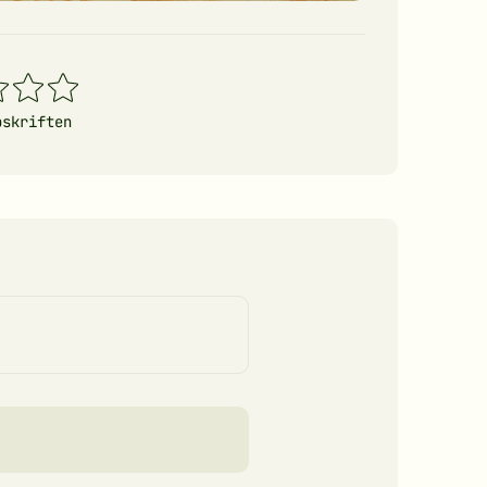
4
5
erner
stjerner
stjerner
pskriften