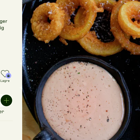
rger
ig
Lagre
er