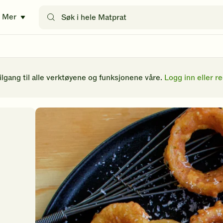
Søk
Mer
etter
oppskrifter
eller
filtre
tilgang til alle verktøyene og funksjonene våre.
Logg inn eller re