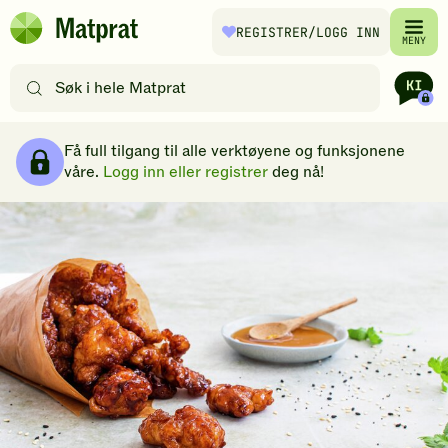
Hopp til hovedinnhold
REGISTRER
/LOGG INN
Matprat
MENY
hjemmeside
Søk
etter
oppskrifter
Brødsmulesti
eller
Få full tilgang til alle verktøyene og funksjonene
filtre
våre.
Logg inn eller registrer
deg nå!