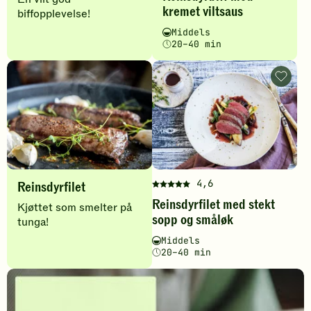
r
kremet viltsaus
har
biffopplevelse!
o
fått
Vanskelighetsgrad
Tilberedningstid
Middels
4
p
20–40 min
av
p
5
Reinsdyr
stjerner.
s
med
Klikk
stekt
k
for
sopp
og
å
r
småløk
gi
-
i
legg
din
til
f
vurdering.
favoritt
4,6
Reinsdyrfilet
Denne
t
Reinsdyrfilet med stekt
oppskriften
Kjøttet som smelter på
e
sopp og småløk
har
tunga!
r
fått
Vanskelighetsgrad
Tilberedningstid
Middels
5
20–40 min
av
S
5
stjerner.
e
Klikk