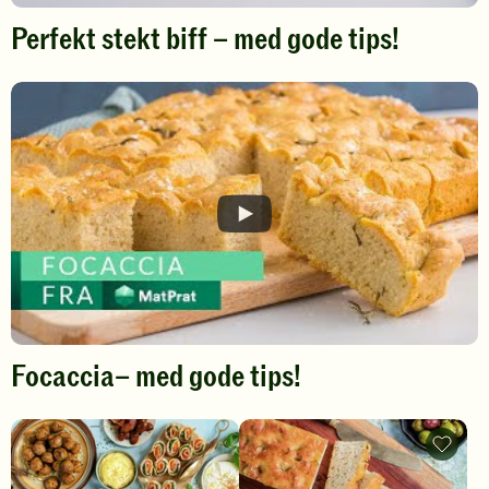
Perfekt stekt biff – med gode tips!
Spill
av
video
Focaccia– med gode tips!
Spill
T
av
Focacc
a
video
-
legg