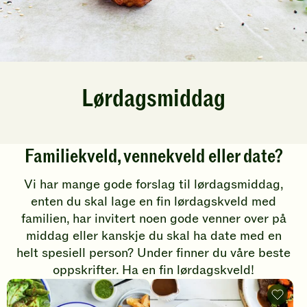
Lørdagsmiddag
G
Familiekveld, vennekveld eller date?
o
Vi har mange gode forslag til lørdagsmiddag,
d
enten du skal lage en fin lørdagskveld med
familien, har invitert noen gode venner over på
l
middag eller kanskje du skal ha date med en
ø
helt spesiell person? Under finner du våre beste
r
oppskrifter. Ha en fin lørdagskveld!
B
d
Biff