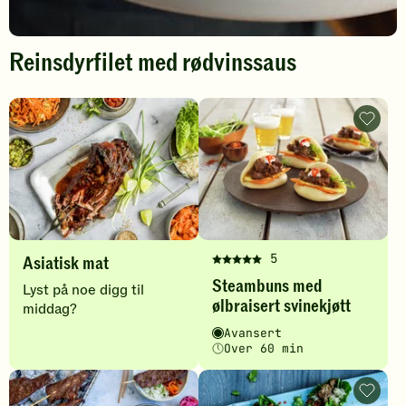
Reinsdyrfilet med rødvinssaus
Spill
A
av
Steamb
s
video
med
ølbraise
i
svinekj
-
a
legg
til
t
favoritt
i
5
Asiatisk mat
Denne
s
Steambuns med
oppskriften
Lyst på noe digg til
k
ølbraisert svinekjøtt
har
middag?
e
fått
Vanskelighetsgrad
Tilberedningstid
Avansert
5
o
Over 60 min
av
p
5
Korean
stjerner.