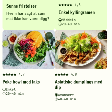
a
4,8
Sunne fristelser
Denne
l
Enkel kyllingramen
oppskriften
Hvem har sagt at sunn
t
har
mat ikke kan være digg?
Vanskelighetsgrad
Tilberedningstid
Middels
e
fått
20–40 min
5
r
av
n
Poke
Asiatis
5
bowl
dumplin
stjerner.
a
med
med
laks
dip
Klikk
t
-
-
for
legg
legg
å
i
til
til
favoritter
favoritt
gi
v
din
e
4,7
4,8
vurdering.
Denne
Denne
Poke bowl med laks
Asiatiske dumplings med
oppskriften
oppskriften
r
dip
har
har
Vanskelighetsgrad
Tilberedningstid
Enkel
fått
fått
20–40 min
Vanskelighetsgrad
Tilberedningstid
Avansert
5
5
40–60 min
av
av
5
5