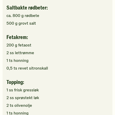
Saltbakte rødbeter:
ca.
800
g
rødbete
500
g
grovt salt
Fetakrem:
200
g
fetaost
2
ss
lettrømme
1
ts
honning
0,5
ts
revet sitronskall
Topping:
1
ss
frisk gressløk
2
ss
sprøstekt løk
2
ts
olivenolje
1
ts
honning