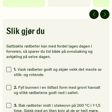
har
har
har
fått
fått
fått
4
5
5
av
av
av
5
5
5
stjerner.
stjerner.
stjerner.
Slik gjør du
Klikk
Klikk
Klikk
for
for
for
å
å
å
Saltbakte rødbeter kan med fordel lages dagen i
gi
gi
gi
forveien, så sparer du tid både på ovnsbaking og
din
din
din
avkjøling på selve dagen.
vurdering.
vurdering.
vurdering
1.
Vask rødbeter godt og skjær vekk det meste av
stilk- og rotende.
2.
Fyll bunnen i en ildfast form med grovt havsalt
og stikk rødbetene godt ned i saltet.
3.
Bak rødbeter midt i stekeovn på 200 °C i 1-1,5
time. Sjekk med en liten kniv at de er helt møre.