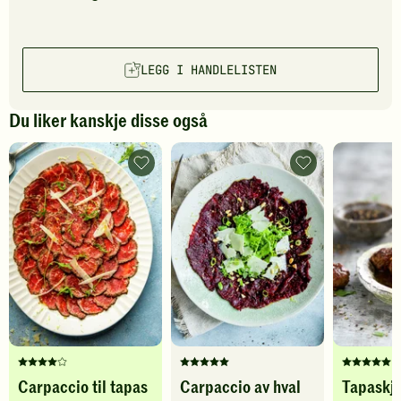
LEGG I HANDLELISTEN
Du liker kanskje disse også
Carpaccio
Carpaccio
til
av
tapas
hval
-
-
legg
legg
til
til
favoritter
favoritter
Denne
Denne
Denne
Carpaccio til tapas
Carpaccio av hval
Tapaskjø
oppskriften
oppskriften
oppskrif