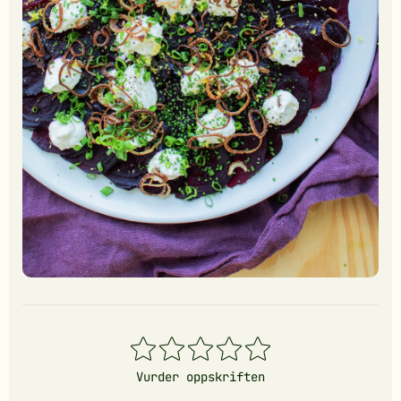
1
2
3
4
5
stjerner
stjerner
stjerner
stjerner
stjerner
Vurder oppskriften