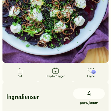
Del
Ukeplanlegger
Lagre
4
Ingredienser
porsjoner