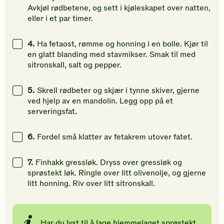
Avkjøl rødbetene, og sett i kjøleskapet over natten,
eller i et par timer.
4.
Ha fetaost, rømme og honning i en bolle. Kjør til
en glatt blanding med stavmikser. Smak til med
sitronskall, salt og pepper.
5.
Skrell rødbeter og skjær i tynne skiver, gjerne
ved hjelp av en mandolin. Legg opp på et
serveringsfat.
6.
Fordel små klatter av fetakrem utover fatet.
7.
Finhakk gressløk. Dryss over gressløk og
sprøstekt løk. Ringle over litt olivenolje, og gjerne
litt honning. Riv over litt sitronskall.
Har du lyst til å lage hjemmelaget sprøstekt