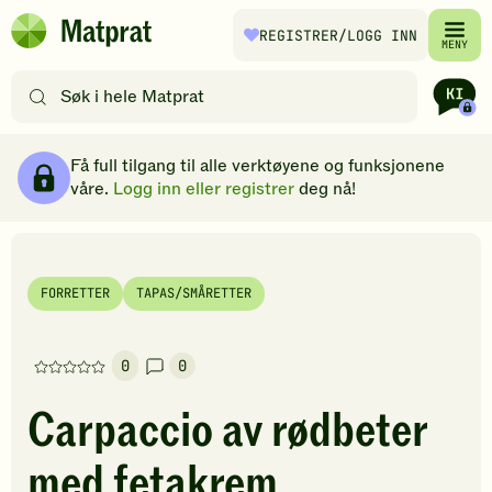
Hopp til hovedinnhold
REGISTRER
/LOGG INN
Matprat
MENY
hjemmeside
Søk
etter
oppskrifter
Ingredienser
Slik gjør du
Kommentarer
Brødsmulesti
eller
Få full tilgang til alle verktøyene og funksjonene
filtre
våre.
Logg inn eller registrer
deg nå!
FORRETTER
TAPAS/SMÅRETTER
0
0
Denne
oppskriften
Carpaccio av rødbeter
har
foreløpig
med fetakrem
ingen