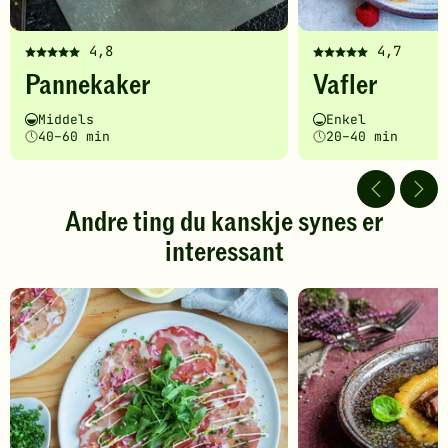
4,8
4,7
Denne
Denne
Pannekaker
Vafler
oppskriften
oppskriften
har
har
Vanskelighetsgrad
Tilberedningstid
Vanskelighetsgrad
Tilberedningstid
Middels
Enkel
fått
fått
40–60 min
20–40 min
5
5
av
av
5
5
stjerner.
stjerner.
Andre ting du kanskje synes er
Klikk
Klikk
interessant
for
for
å
å
gi
gi
din
din
vurdering.
vurdering.