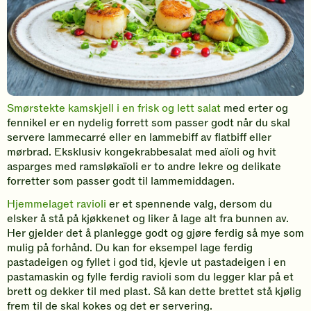
Smørstekte kamskjell i en frisk og lett salat
med erter og
fennikel er en nydelig forrett som passer godt når du skal
servere lammecarré eller en lammebiff av flatbiff eller
mørbrad. Eksklusiv kongekrabbesalat med aïoli og hvit
asparges med ramsløkaïoli er to andre lekre og delikate
forretter som passer godt til lammemiddagen.
Hjemmelaget ravioli
er et spennende valg, dersom du
elsker å stå på kjøkkenet og liker å lage alt fra bunnen av.
Her gjelder det å planlegge godt og gjøre ferdig så mye som
mulig på forhånd. Du kan for eksempel lage ferdig
pastadeigen og fyllet i god tid, kjevle ut pastadeigen i en
pastamaskin og fylle ferdig ravioli som du legger klar på et
brett og dekker til med plast. Så kan dette brettet stå kjølig
frem til de skal kokes og det er servering.