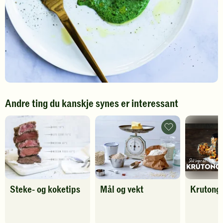
Andre ting du kanskje synes er interessant
Mål
og
vekt
-
legg
til
favoritter
Steke- og koketips
Mål og vekt
Krutong
Spill
av