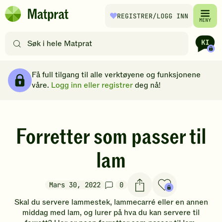
Hopp til hovedinnhold
REGISTRER
/LOGG INN
Matprat
MENY
hjemmeside
Søk
etter
oppskrifter
Brødsmulesti
eller
Få full tilgang til alle verktøyene og funksjonene
filtre
våre.
Logg inn eller registrer
deg nå!
Forretter som passer til
lam
Mars 30, 2022
0
Skal du servere lammestek, lammecarré eller en annen
middag med lam, og lurer på hva du kan servere til