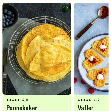
Pannekaker
-
legg
til
favoritter
4,8
4,7
Denne
Denne
Pannekaker
Vafler
oppskriften
oppskriften