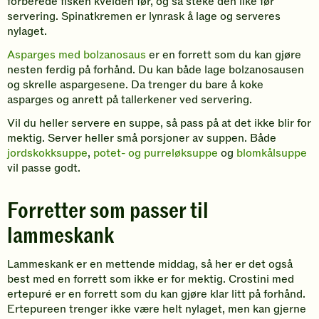
forberede fisken kvelden før, og så steke den like før
servering. Spinatkremen er lynrask å lage og serveres
nylaget.
Asparges med bolzanosaus
er en forrett som du kan gjøre
nesten ferdig på forhånd. Du kan både lage bolzanosausen
og skrelle aspargesene. Da trenger du bare å koke
asparges og anrett på tallerkener ved servering.
Vil du heller servere en suppe, så pass på at det ikke blir for
mektig. Server heller små porsjoner av suppen. Både
jordskokksuppe
,
potet- og purreløksuppe
og
blomkålsuppe
vil passe godt.
Forretter som passer til
lammeskank
Lammeskank er en mettende middag, så her er det også
best med en forrett som ikke er for mektig. Crostini med
ertepuré er en forrett som du kan gjøre klar litt på forhånd.
Ertepureen trenger ikke være helt nylaget, men kan gjerne