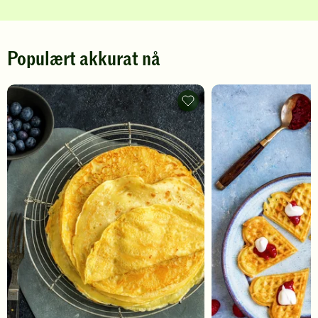
Populært akkurat nå
Pannekaker
-
legg
til
favoritter