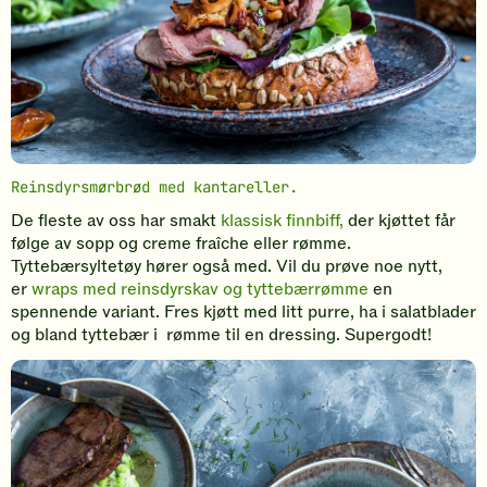
Reinsdyrsmørbrød med kantareller.
De fleste av oss har smakt
klassisk finnbiff,
der kjøttet får
følge av sopp og creme fraîche eller rømme.
Tyttebærsyltetøy hører også med. Vil du prøve noe nytt,
er
wraps med reinsdyrskav og tyttebærrømme
en
spennende variant. Fres kjøtt med litt purre, ha i salatblader
og bland tyttebær i rømme til en dressing. Supergodt!