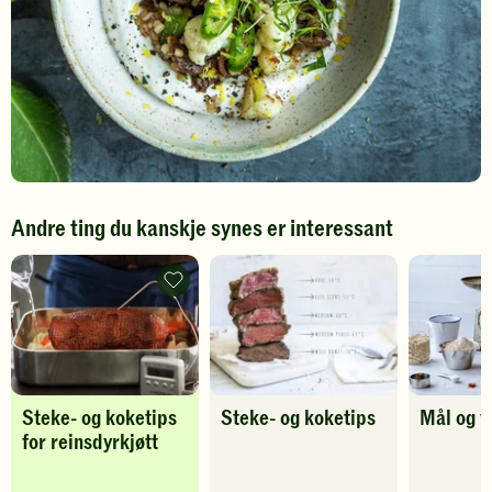
Andre ting du kanskje synes er interessant
Steke-
og
koketips
for
reinsdyrkjøtt
-
legg
til
Steke- og koketips
Steke- og koketips
Mål og v
favoritter
for reinsdyrkjøtt