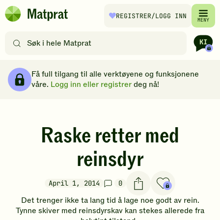
Hopp til hovedinnhold
REGISTRER
/LOGG INN
Matprat
MENY
hjemmeside
Søk
etter
oppskrifter
Brødsmulesti
eller
Få full tilgang til alle verktøyene og funksjonene
filtre
våre.
Logg inn eller registrer
deg nå!
Raske retter med
reinsdyr
April 1, 2014
0
Det trenger ikke ta lang tid å lage noe godt av rein.
Tynne skiver med reinsdyrskav kan stekes allerede fra