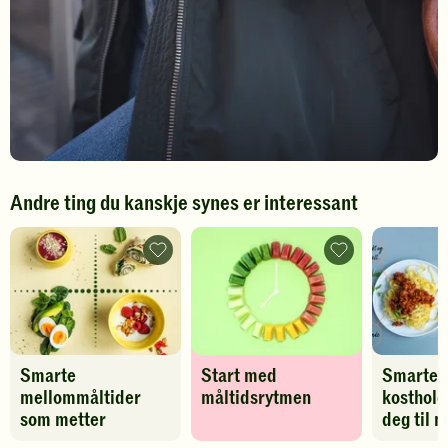
Andre ting du kanskje synes er interessant
Smarte
Start
mellommåltider
med
som
måltidsrytmen
metter
-
-
legg
legg
til
til
favoritter
favoritter
Smarte
Start med
Smarte
mellommåltider
måltidsrytmen
kosthold
som metter
deg til 