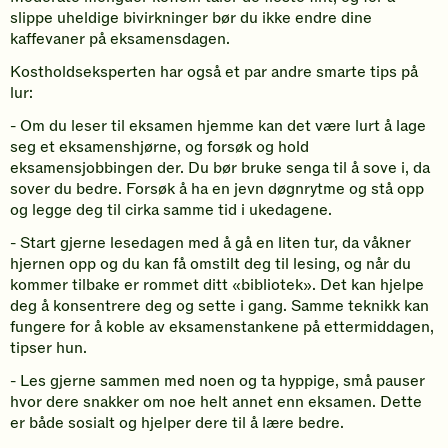
slippe uheldige bivirkninger bør du ikke endre dine
kaffevaner på eksamensdagen.
Kostholdseksperten har også et par andre smarte tips på
lur:
- Om du leser til eksamen hjemme kan det være lurt å lage
seg et eksamenshjørne, og forsøk og hold
eksamensjobbingen der. Du bør bruke senga til å sove i, da
sover du bedre. Forsøk å ha en jevn døgnrytme og stå opp
og legge deg til cirka samme tid i ukedagene.
- Start gjerne lesedagen med å gå en liten tur, da våkner
hjernen opp og du kan få omstilt deg til lesing, og når du
kommer tilbake er rommet ditt «bibliotek». Det kan hjelpe
deg å konsentrere deg og sette i gang. Samme teknikk kan
fungere for å koble av eksamenstankene på ettermiddagen,
tipser hun.
- Les gjerne sammen med noen og ta hyppige, små pauser
hvor dere snakker om noe helt annet enn eksamen. Dette
er både sosialt og hjelper dere til å lære bedre.