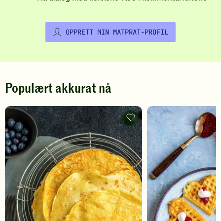
OPPRETT MIN MATPRAT-PROFIL
Populært akkurat nå
Pannekaker
-
legg
til
favoritter