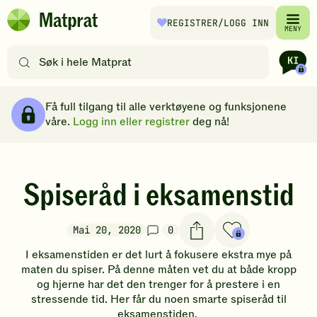
Hopp til hovedinnhold
REGISTRER
/LOGG INN
Matprat
MENY
hjemmeside
Søk
etter
oppskrifter
Brødsmulesti
eller
Få full tilgang til alle verktøyene og funksjonene
filtre
våre.
Logg inn eller registrer
deg nå!
Spiseråd i eksamenstid
Mai 20, 2020
0
I eksamenstiden er det lurt å fokusere ekstra mye på
maten du spiser. På denne måten vet du at både kropp
og hjerne har det den trenger for å prestere i en
stressende tid. Her får du noen smarte spiseråd til
eksamenstiden.