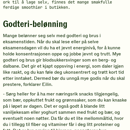
ork til å lage selv, finnes det mange smakfulle
ferdige smoothier i butikken.
Godteri-belønning
Mange belønner seg selv med godteri og brus i
eksamenstiden. Når du skal lese eller på selve
eksamensdagen vil du ha et jevnt energinivå, for å kunne
holde konsentrasjonen oppe og jobbe jevnt og trutt. Mye
godteri og brus gir blodsukkersvinger som en berg- og
dalbane. Det gir et kjapt oppsving i energi, som daler igjen
like raskt, og du kan føle deg ukonsentrert og trøtt kort tid
etter inntaket. Dermed bør du unngå mye godis når du skal
prestere, forklarer Eilin.
- Sørg heller for å ha mer næringsrik snacks tilgjengelig,
som bær, oppkuttet frukt og grønnsaker, som du kan knaske
på i løpet av dagen. Det er også godt å blande litt
vaniljekesam eller yoghurt sammen med frukt og bær, og
eventuelt noen nøtter. Da får du et lite mellommåltid, hvor
du i tillegg til fiber og vitaminer får i deg litt proteiner og