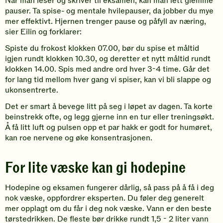
Når man leser og skriver til eksamen, kan man lett glemme
pauser. Ta spise- og mentale hvilepauser, da jobber du mye
mer effektivt. Hjernen trenger pause og påfyll av næring,
sier Eilin og forklarer:
Spiste du frokost klokken 07.00, bør du spise et måltid
igjen rundt klokken 10.30, og deretter et nytt måltid rundt
klokken 14.00. Spis med andre ord hver 3-4 time. Går det
for lang tid mellom hver gang vi spiser, kan vi bli slappe og
ukonsentrerte.
Det er smart å bevege litt på seg i løpet av dagen. Ta korte
beinstrekk ofte, og legg gjerne inn en tur eller treningsøkt.
Å få litt luft og pulsen opp et par hakk er godt for humøret,
kan roe nervene og øke konsentrasjonen.
For lite væske kan gi hodepine
Hodepine og eksamen fungerer dårlig, så pass på å få i deg
nok væske, oppfordrer eksperten. Du føler deg generelt
mer opplagt om du får i deg nok væske. Vann er den beste
tørstedrikken. De fleste bør drikke rundt 1,5 - 2 liter vann