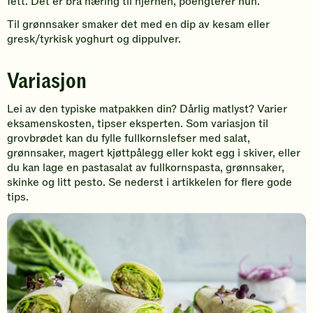
fett. Det er bra næring til hjernen, poengterer hun.
Til grønnsaker smaker det med en dip av kesam eller
gresk/tyrkisk yoghurt og dippulver.
Variasjon
Lei av den typiske matpakken din? Dårlig matlyst? Varier
eksamenskosten, tipser eksperten. Som variasjon til
grovbrødet kan du fylle fullkornslefser med salat,
grønnsaker, magert kjøttpålegg eller kokt egg i skiver, eller
du kan lage en pastasalat av fullkornspasta, grønnsaker,
skinke og litt pesto. Se nederst i artikkelen for flere gode
tips.