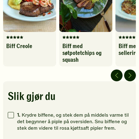
Karbohydrater
14
g
til
favoritter
Denne
Denne
Denne
Biff Creole
Biff med
Biff med
oppskriften
oppskriften
oppskrif
søtpotetchips og
sellerirö
har
har
har
fått
fått
fått
squash
5
5
5
av
av
av
5
5
5
stjerner.
stjerner.
stjerner.
Klikk
Klikk
Klikk
Slik gjør du
for
for
for
å
å
å
gi
gi
gi
1.
Krydre biffene, og stek dem på middels varme til
din
din
din
det begynner å piple på oversiden. Snu biffene og
vurdering.
vurdering.
vurdering
stek dem videre til rosa kjøttsaft pipler frem.