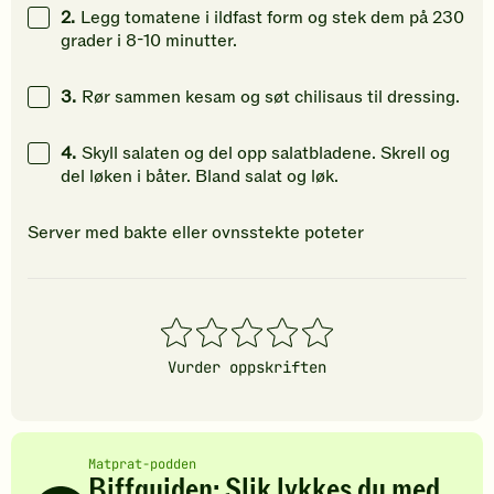
2.
Legg tomatene i ildfast form og stek dem på 230
grader i 8-10 minutter.
3.
Rør sammen kesam og søt chilisaus til dressing.
4.
Skyll salaten og del opp salatbladene. Skrell og
del løken i båter. Bland salat og løk.
Server med bakte eller ovnsstekte poteter
1
2
3
4
5
stjerner
stjerner
stjerner
stjerner
stjerner
Vurder oppskriften
Matprat-podden
Biffguiden: Slik lykkes du med