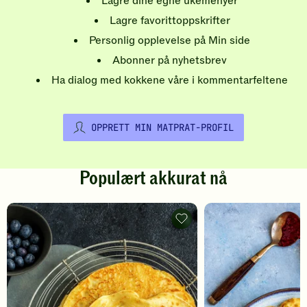
Lagre dine egne ukemenyer
Lagre favorittoppskrifter
Personlig opplevelse på Min side
Abonner på nyhetsbrev
Ha dialog med kokkene våre i kommentarfeltene
OPPRETT MIN MATPRAT-PROFIL
Populært akkurat nå
Pannekaker
-
legg
til
favoritter