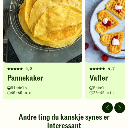
4,8
4,7
Denne
Denne
Pannekaker
Vafler
oppskriften
oppskriften
har
har
Vanskelighetsgrad
Tilberedningstid
Vanskelighetsgrad
Tilberedningstid
Middels
Enkel
fått
fått
40–60 min
20–40 min
5
5
av
av
5
5
stjerner.
stjerner.
Andre ting du kanskje synes er
Klikk
Klikk
interessant
for
for