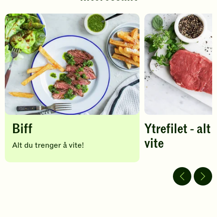
å
å
gi
gi
din
din
vurdering.
vurdering.
Biff
Ytrefilet - alt
vite
Alt du trenger å vite!