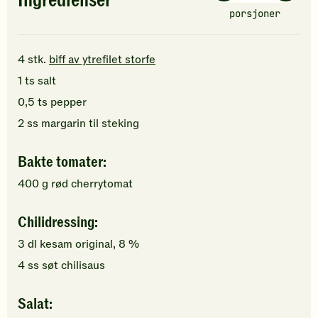
Ingredienser
porsjoner
4
stk.
biff av ytrefilet storfe
1
ts
salt
0,5
ts
pepper
2
ss
margarin
til steking
Bakte tomater:
400
g
rød cherrytomat
Chilidressing:
3
dl
kesam original, 8 %
4
ss
søt chilisaus
Salat: