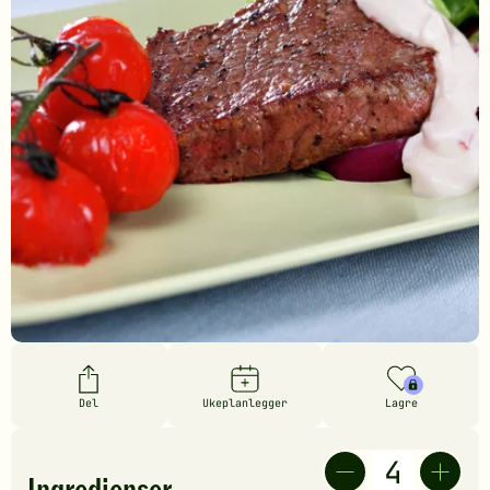
Del
Ukeplanlegger
Lagre