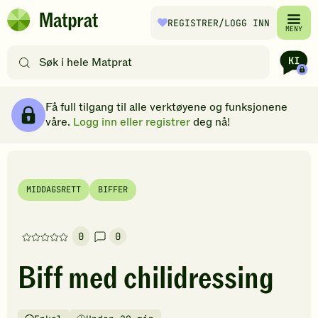
Hopp til hovedinnhold
REGISTRER
/LOGG INN
Matprat
MENY
hjemmeside
Søk
etter
oppskrifter
Ingredienser
Slik gjør du
Kommentarer
Brødsmulesti
eller
Få full tilgang til alle verktøyene og funksjonene
filtre
våre.
Logg inn eller registrer
deg nå!
MIDDAGSRETT
BIFFER
0
0
Denne
oppskriften
Biff med chilidressing
har
foreløpig
ingen