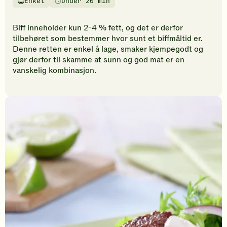
Enkel
Under 20 min
vurderinger.
Vanskelighetsgrad
Tilberedningstid
Bli
den
Biff inneholder kun 2-4 % fett, og det er derfor
første
tilbehøret som bestemmer hvor sunt et biffmåltid er.
til
Denne retten er enkel å lage, smaker kjempegodt og
å
gjør derfor til skamme at sunn og god mat er en
vurdere
vanskelig kombinasjon.
denne
oppskriften.