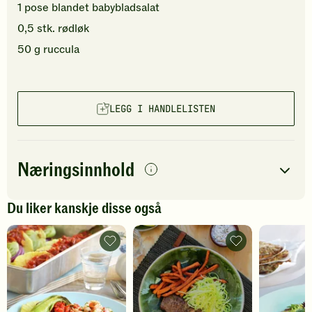
1
pose
blandet babybladsalat
0,5
stk.
rødløk
50
g
ruccula
LEGG I HANDLELISTEN
Næringsinnhold
per
porsjon
Du liker kanskje disse også
Navn på
Energi
antall
432
kcal
næringsstoffet
Biff
Biff
Creole
med
Fett
18
g
-
søtpotetchips
legg
og
Protein
52
g
til
squash
favoritter
-
legg