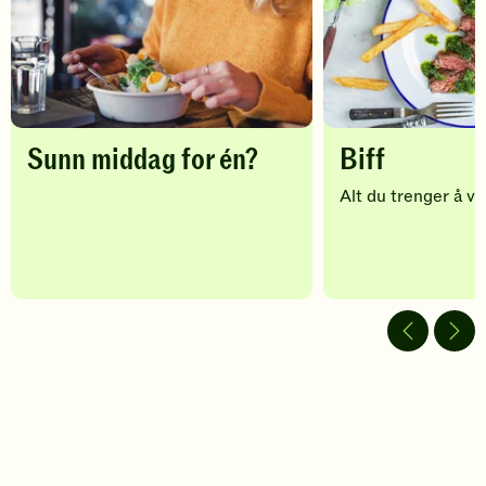
legg
til
favoritter
Sunn middag for én?
Biff
Alt du trenger å vit