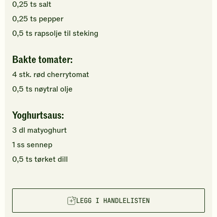
0,25
ts
salt
0,25
ts
pepper
0,5
ts
rapsolje
til steking
Bakte tomater:
4
stk.
rød cherrytomat
0,5
ts
nøytral olje
Yoghurtsaus:
3
dl
matyoghurt
1
ss
sennep
0,5
ts
tørket dill
LEGG I HANDLELISTEN