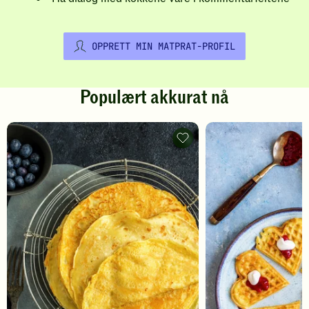
OPPRETT MIN MATPRAT-PROFIL
Populært akkurat nå
Pannekaker
-
legg
til
favoritter