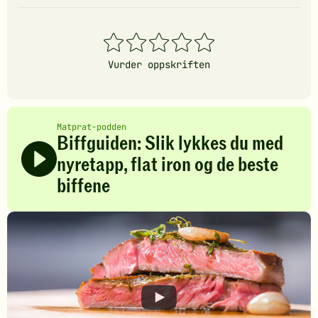
1
2
3
4
5
stjerner
stjerner
stjerner
stjerner
stjerner
Vurder oppskriften
Matprat-podden
Biffguiden: Slik lykkes du med
nyretapp, flat iron og de beste
biffene