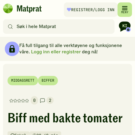
Hopp til hovedinnhold
REGISTRER
/LOGG INN
Matprat
MENY
hjemmeside
Søk
etter
oppskrifter
Ingredienser
Slik gjør du
Kommentarer
Brødsmulesti
eller
Få full tilgang til alle verktøyene og funksjonene
filtre
våre.
Logg inn eller registrer
deg nå!
MIDDAGSRETT
BIFFER
0
2
Denne
oppskriften
Biff med bakte tomater
har
foreløpig
ingen