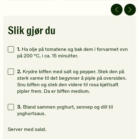
fått
fått
fått
4
5
4
av
av
av
5
5
5
stjerner.
stjerner.
stjerner.
Slik gjør du
Klikk
Klikk
Klikk
for
for
for
å
å
å
1.
Ha olje på tomatene og bak dem i forvarmet ovn
gi
gi
gi
på 200 °C, i ca. 15 minutter.
din
din
din
vurdering.
vurdering.
vurdering
2.
Krydre biffen med salt og pepper. Stek den på
sterk varme til det begynner å piple på oversiden.
Snu biffen og stek den videre til rosa kjøttsaft
pipler frem. Da er biffen medium.
3.
Bland sammen yoghurt, sennep og dill til
yoghurtsaus.
Server med salat.