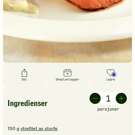
Del
Ukeplanlegger
Lagre
Ingredienser
porsjoner
150
g
ytrefilet av storfe