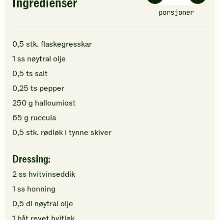
Ingredienser
porsjoner
0,5
stk.
flaskegresskar
1
ss
nøytral olje
0,5
ts
salt
0,25
ts
pepper
250
g
halloumiost
65
g
ruccula
0,5
stk.
rødløk
i tynne skiver
Dressing:
2
ss
hvitvinseddik
1
ss
honning
0,5
dl
nøytral olje
1
båt
revet
hvitløk