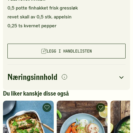
0,5
potte
finhakket
frisk gressløk
revet skall av
0,5
stk.
appelsin
0,25
ts
kvernet pepper
LEGG I HANDLELISTEN
Næringsinnhold
per
porsjon
Du liker kanskje disse også
Navn på
Energi
antall
852
kcal
næringsstoffet
Alt
Fiskepudding
i
med
Fett
56
g
ett-
søtpotet
form
og
Protein
35
g
med
sukkererter
laks
-