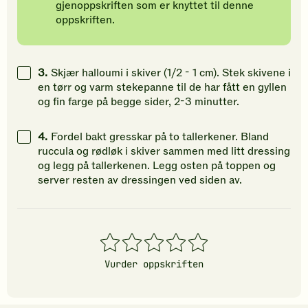
gjenoppskriften som er knyttet til denne
oppskriften.
3.
Skjær halloumi i skiver (1/2 - 1 cm). Stek skivene i
en tørr og varm stekepanne til de har fått en gyllen
og fin farge på begge sider, 2-3 minutter.
4.
Fordel bakt gresskar på to tallerkener. Bland
ruccula og rødløk i skiver sammen med litt dressing
og legg på tallerkenen. Legg osten på toppen og
server resten av dressingen ved siden av.
1
2
3
4
5
stjerner
stjerner
stjerner
stjerner
stjerner
Vurder oppskriften