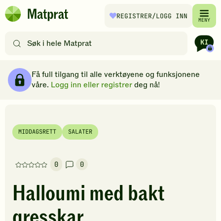
Hopp til hovedinnhold
REGISTRER
/LOGG INN
Matprat
MENY
hjemmeside
Søk
etter
oppskrifter
Ingredienser
Slik gjør du
Kommentarer
Brødsmulesti
eller
Få full tilgang til alle verktøyene og funksjonene
filtre
våre.
Logg inn eller registrer
deg nå!
MIDDAGSRETT
SALATER
0
0
Denne
oppskriften
Halloumi med bakt
har
foreløpig
gresskar
ingen