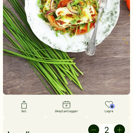
Del
Ukeplanlegger
Lagre