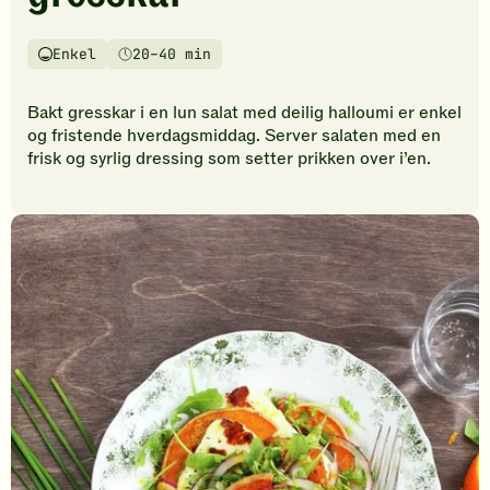
vurderinger.
Bli
den
Enkel
20–40 min
Vanskelighetsgrad
Tilberedningstid
første
til
Bakt gresskar i en lun salat med deilig halloumi er enkel
å
og fristende hverdagsmiddag. Server salaten med en
vurdere
frisk og syrlig dressing som setter prikken over i’en.
denne
oppskriften.