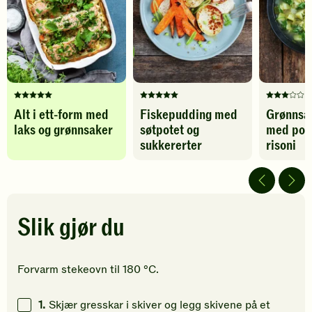
og
legg
Karbohydrater
47
g
grønnsaker
til
-
favoritter
legg
til
favoritter
Denne
Denne
Denne
Alt i ett-form med
Fiskepudding med
Grønnsa
oppskriften
oppskriften
oppskrif
laks og grønnsaker
søtpotet og
med posj
har
har
har
fått
fått
fått
sukkererter
risoni
5
5
3
av
av
av
5
5
5
stjerner.
stjerner.
stjerner.
Klikk
Klikk
Klikk
Slik gjør du
for
for
for
å
å
å
gi
gi
gi
Forvarm stekeovn til 180 °C.
din
din
din
vurdering.
vurdering.
vurdering
1.
Skjær gresskar i skiver og legg skivene på et