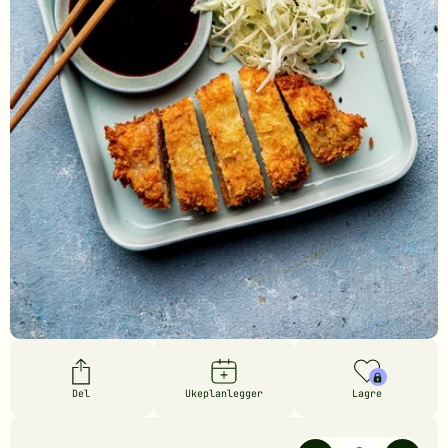
Del
Ukeplanlegger
Lagre