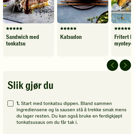
Denne
Denne
Denne
Sandwich med
Katsudon
Fritert 
oppskriften
oppskriften
oppskrif
tonkatsu
mynteyo
har
har
har
fått
fått
fått
5
5
5
av
av
av
5
5
5
stjerner.
stjerner.
stjerner.
Klikk
Klikk
Klikk
Slik gjør du
for
for
for
å
å
å
gi
gi
gi
1.
Start med tonkatsu dippen. Bland sammen
din
din
din
ingrediensene og la sausen stå å trekke smak mens
vurdering.
vurdering.
vurdering
du lager resten. Du kan også bruke en ferdigkjøpt
tonkatsusaus om du får tak i.