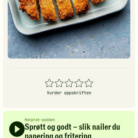
1
2
3
4
5
stjerner
stjerner
stjerner
stjerner
stjerner
Vurder oppskriften
Matprat-podden
Sprøtt og godt – slik nailer du
panering og fritering