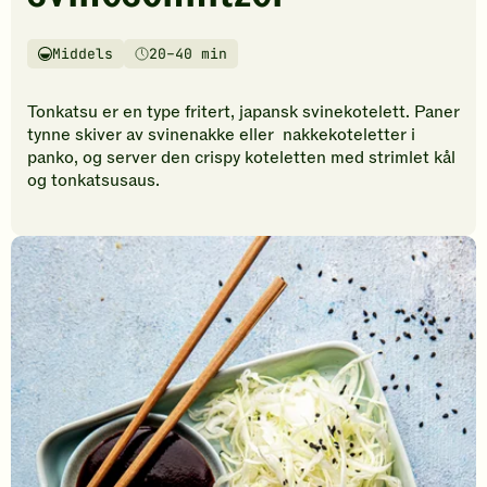
vurderinger.
Bli
den
Middels
20–40 min
Vanskelighetsgrad
Tilberedningstid
første
til
Tonkatsu er en type fritert, japansk svinekotelett. Paner
å
tynne skiver av svinenakke eller nakkekoteletter i
vurdere
panko, og server den crispy koteletten med strimlet kål
denne
og tonkatsusaus.
oppskriften.