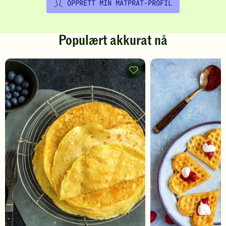
OPPRETT MIN MATPRAT-PROFIL
Populært akkurat nå
Pannekaker
-
legg
til
favoritter