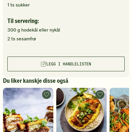
1
ts
sukker
Til servering:
300
g
hodekål
eller nykål
2
ts
sesamfrø
LEGG I HANDLELISTEN
Du liker kanskje disse også
Sandwich
Katsudon
med
-
tonkatsu
legg
-
til
legg
favoritter
til
favoritter