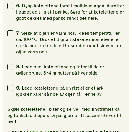
6.
Dypp kotelettene først i melblandingen, deretter
i egget og til sist i panko. Sørg for at kotelettene er
godt dekket med panko rundt det hele.
7.
Sjekk at oljen er varm nok. Ideell temperatur er
ca. 180 °C. Bruk et digitalt steketermometer eller
sjekk med en tresleiv. Bruser det rundt sleiven, er
oljen varm nok.
8.
Legg nedi kotelettene og friter til de er
gyllenbrune, 3-4 minutter på hver side.
9.
Legg kotelettene på en rist eller et ark
kjøkkenpapir så noe av oljen får renne av.
Skjær kotelettene i biter og server med finstrimlet kål
og tonkatsu dippen. Dryss gjerne litt sesamfrø over til
pynt.
Prøv også
katsudon
- en tonkatsu servert med egg og