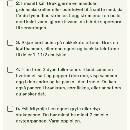
2.
Finsnitt kål. Bruk gjerne en mandolin,
grønnsakskreller eller ostehøvel til å snitte med, da
får du tynne fine strimler. Legg strimlene i en bolle
med kaldt vann, gjerne isvann, da blir de supersprø
til serveringen.
3.
Skjær bort beina på nakkekotelettene. Bruk en
kjøtthammer, eller noe egnet og bank kotelettene
til de er 1- 1 1/2 cm tykke.
4.
Finn frem 3 dype tallerkener. Bland sammen
hvetemel, salt og pepper i den ene, visp sammen
egg i den andre og ha panko i den tredje. Du kan
også panere i brødkrum, cornflakes, eller annet om
du ønsker det.
5.
Fyll frityrolje i en egnet gryte eller dyp
stekepanne. Du bør minst ha minst 2 cm olje i
gryten/pannen. Varm opp oljen.