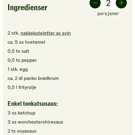
Ingredienser
porsjoner
2
stk.
nakkekoteletter av svin
ca.
5
ss
hvetemel
0,5
ts
salt
0,5
ts
pepper
1
stk.
egg
ca.
2
dl
panko brødkrum
0,5
l
frityrolje
Enkel tonkatsusaus:
3
ss
ketchup
3
ss
worchestershiresaus
2
ts
soyasaus