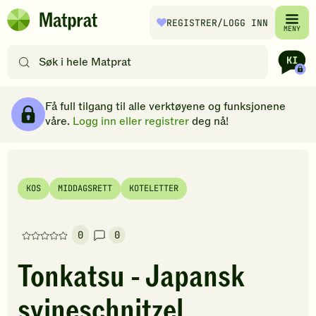
Hopp til hovedinnhold
REGISTRER
/LOGG INN
Matprat
MENY
hjemmeside
Søk
etter
oppskrifter
Ingredienser
Slik gjør du
Kommentarer
Brødsmulesti
eller
Få full tilgang til alle verktøyene og funksjonene
filtre
våre.
Logg inn eller registrer
deg nå!
KOS
MIDDAGSRETT
KOTELETTER
0
0
Denne
oppskriften
Tonkatsu - Japansk
har
foreløpig
svineschnitzel
ingen