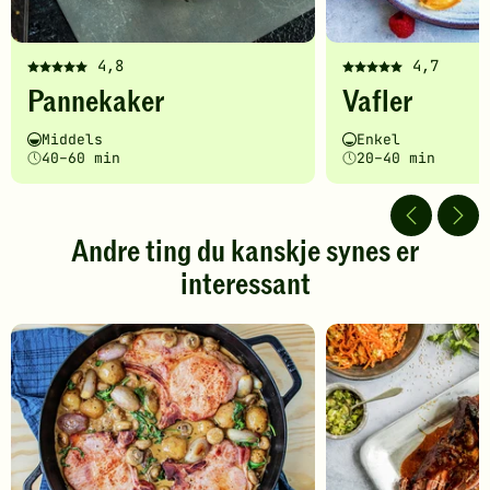
4,8
4,7
Denne
Denne
Pannekaker
Vafler
oppskriften
oppskriften
har
har
Vanskelighetsgrad
Tilberedningstid
Vanskelighetsgrad
Tilberedningstid
Middels
Enkel
fått
fått
40–60 min
20–40 min
5
5
av
av
5
5
stjerner.
stjerner.
Andre ting du kanskje synes er
Klikk
Klikk
interessant
for
for
å
å
gi
gi
din
din
vurdering.
vurdering.