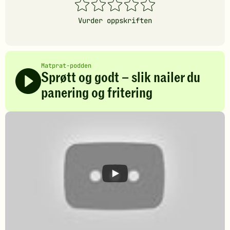
1
2
3
4
5
stjerner
stjerner
stjerner
stjerner
stjerner
Vurder oppskriften
Matprat-podden
Sprøtt og godt – slik nailer du
panering og fritering