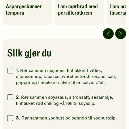
Denne
Denne
Denne
Aspargesbønner
Lam mørbrad med
Lam mør
oppskriften
oppskriften
oppskrif
tempura
persillerotkrem
linserag
har
har
har
foreløpig
fått
fått
ingen
5
5
vurderinger.
av
av
Bli
5
5
den
stjerner.
stjerner.
første
Klikk
Klikk
Slik gjør du
til
for
for
å
å
å
vurdere
gi
gi
1.
Rør sammen majones, finhakket hvitløk,
denne
din
din
dijonsennep, tabasco, worchestershiresaus, salt,
oppskriften.
vurdering.
vurdering
pepper og finhakket salvie til en salvie-aïoli.
2.
Rør sammen soyasaus, sitronsaft, sesamolje,
finhakket rød chili og vårløk til soyadip.
3.
Rør sammen yoghurt og sennep til yoghurtdip.