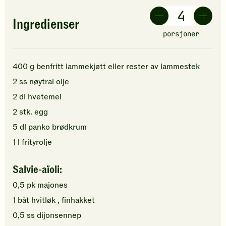
Ingredienser
porsjoner
400
g
benfritt lammekjøtt
eller rester av lammestek
2
ss
nøytral olje
2
dl
hvetemel
2
stk.
egg
5
dl
panko brødkrum
1
l
frityrolje
Salvie-aïoli:
0,5
pk
majones
1
båt
hvitløk
, finhakket
0,5
ss
dijonsennep