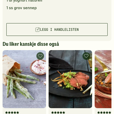
1
dl
yoghurt naturell
1
ss
grov sennep
LEGG I HANDLELISTEN
Du liker kanskje disse også
Aspargesbønner
Lam
tempura
mørbrad
-
med
legg
persillerotkrem
til
-
favoritter
legg
til
favoritter