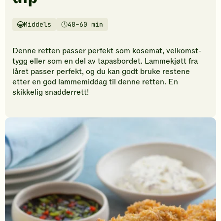
vurderinger.
Bli
den
Middels
40–60 min
Vanskelighetsgrad
Tilberedningstid
første
til
Denne retten passer perfekt som kosemat, velkomst-
å
tygg eller som en del av tapasbordet. Lammekjøtt fra
vurdere
låret passer perfekt, og du kan godt bruke restene
denne
etter en god lammemiddag til denne retten. En
oppskriften.
skikkelig snadderrett!