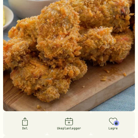
Del
Ukeplanlegger
Lagre