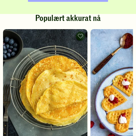
Populært akkurat nå
Pannekaker
-
legg
til
favoritter