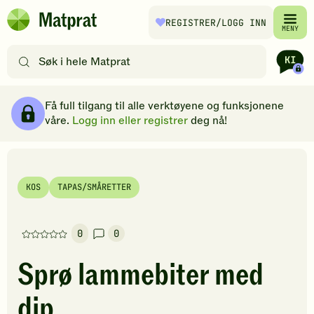
Hopp til hovedinnhold
REGISTRER
/LOGG INN
Matprat
MENY
hjemmeside
Søk
etter
oppskrifter
Ingredienser
Slik gjør du
Kommentarer
Brødsmulesti
eller
Få full tilgang til alle verktøyene og funksjonene
filtre
våre.
Logg inn eller registrer
deg nå!
KOS
TAPAS/SMÅRETTER
0
0
Denne
oppskriften
Sprø lammebiter med
har
foreløpig
dip
ingen