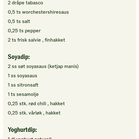
2
dråpe
tabasco
0,5
ts
worchestershiresaus
0,5
ts
salt
0,25
ts
pepper
2
ts
frisk salvie
, finhakket
Soyadip:
2
ss
søt soyasaus (ketjap manis)
1
ss
soyasaus
1
ss
sitronsaft
1
ts
sesamolje
0,25
stk.
rød chili
, hakket
0,25
stk.
vårløk
, hakket
Yoghurtdip: