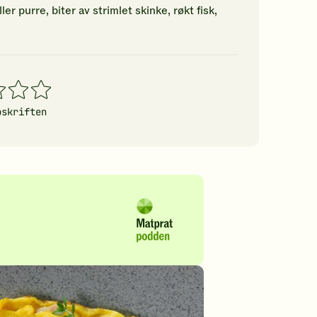
r purre, biter av strimlet skinke, røkt fisk,
4
5
erner
stjerner
stjerner
pskriften