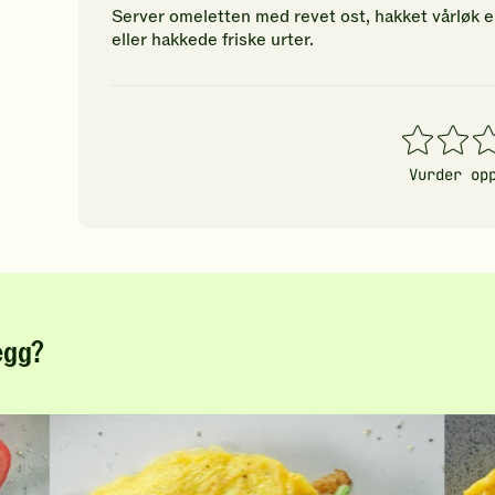
Server omeletten med revet ost, hakket vårløk elle
eller hakkede friske urter.
1
2
3
stjerner
stjerner
stj
Vurder op
egg?