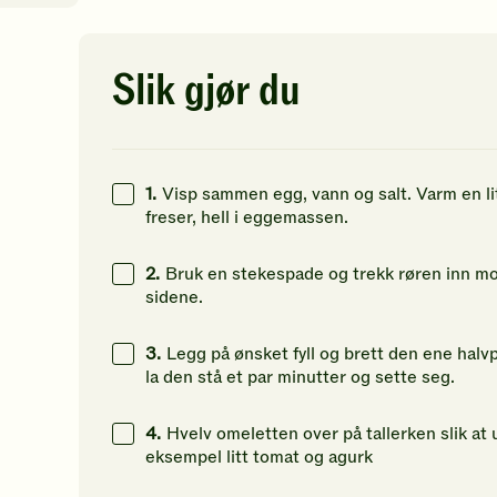
av
av
5
5
stjerner.
stjerner.
5
kcal
Klikk
Klikk
Slik gjør du
for
for
19
g
å
å
gi
gi
23
g
din
din
vurdering.
vurdering.
1.
Visp sammen egg, vann og salt. Varm en l
1
g
freser, hell i eggemassen.
2.
Bruk en stekespade og trekk røren inn mot 
sidene.
3.
Legg på ønsket fyll og brett den ene hal
la den stå et par minutter og sette seg.
4.
Hvelv omeletten over på tallerken slik a
eksempel litt tomat og agurk