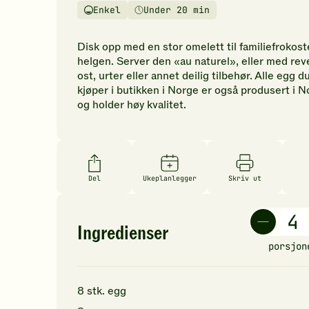
vurderinger.
Enkel
Under 20 min
Vanskelighetsgrad
Tilberedningstid
Bli
den
Disk opp med en stor omelett til familiefrokost
første
helgen. Server den «au naturel», eller med rev
til
ost, urter eller annet deilig tilbehør. Alle egg d
å
kjøper i butikken i Norge er også produsert i 
vurdere
og holder høy kvalitet.
denne
oppskriften.
Del
Ukeplanlegger
Skriv ut
Ingredienser
porsjon
8
stk.
egg