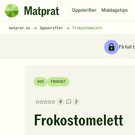
Hopp til hovedinnhold
Oppskrifter
Middagstips
Matprat
hjemmeside
Brødsmulesti
matprat.no
Oppskrifter
Frokostomelett
Få full 
KOS
FROKOST
0
2
Denne
oppskriften
Frokostomelett
har
foreløpig
ingen