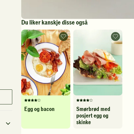
Du liker kanskje disse også
Egg
Smørbrød
og
med
bacon
posjert
-
egg
legg
og
til
skinke
favoritter
-
legg
til
favoritter
Denne
Denne
Egg og bacon
Smørbrød med
oppskriften
oppskriften
posjert egg og
har
har
fått
fått
skinke
4
4