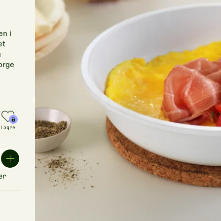
en i
et
u
Norge
Lagre
er