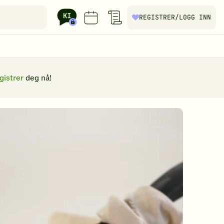
REGISTRER
/LOGG INN
gistrer
deg nå!