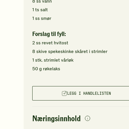
8
ss
vann
1
ts
salt
1
ss
smør
Forslag til fyll:
2
ss
revet
hvitost
8
skive
spekeskinke
skåret i strimler
1
stk.
strimlet
vårløk
50
g
røkelaks
LEGG I HANDLELISTEN
Næringsinnhold