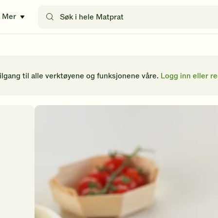
Søk
Mer
etter
oppskrifter
eller
filtre
tilgang til alle verktøyene og funksjonene våre.
Logg inn eller re