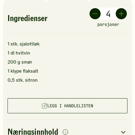
Ingredienser
porsjoner
1
stk.
sjalottløk
1
dl
hvitvin
200
g
smør
1
klype
flaksalt
0,5
stk.
sitron
LEGG I HANDLELISTEN
Næringsinnhold