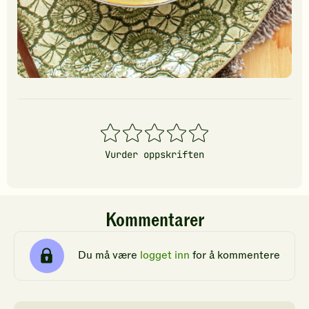
1
2
3
4
5
stjerner
stjerner
stjerner
stjerner
stjerner
Vurder oppskriften
Kommentarer
Du må være
logget inn
for å kommentere