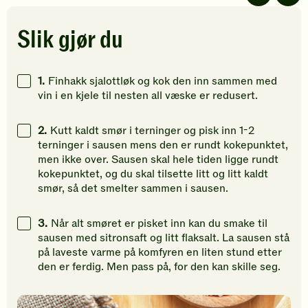
5
5
5
stjerner.
stjerner.
stjerner.
Klikk
Klikk
Klikk
Slik gjør du
for
for
for
å
å
å
gi
gi
gi
1.
Finhakk sjalottløk og kok den inn sammen med
din
din
din
vin i en kjele til nesten all væske er redusert.
vurdering.
vurdering.
vurdering
2.
Kutt kaldt smør i terninger og pisk inn 1-2
terninger i sausen mens den er rundt kokepunktet,
men ikke over. Sausen skal hele tiden ligge rundt
kokepunktet, og du skal tilsette litt og litt kaldt
smør, så det smelter sammen i sausen.
3.
Når alt smøret er pisket inn kan du smake til
sausen med sitronsaft og litt flaksalt. La sausen stå
på laveste varme på komfyren en liten stund etter
den er ferdig. Men pass på, for den kan skille seg.