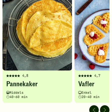
4,8
4,7
Denne
Denne
Pannekaker
Vafler
oppskriften
oppskriften
har
har
Vanskelighetsgrad
Tilberedningstid
Vanskelighetsgrad
Tilberedningstid
Middels
Enkel
fått
fått
40–60 min
20–40 min
5
5
av
av
5
5