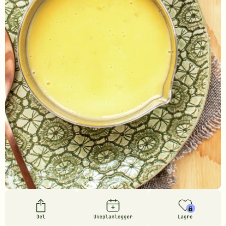
Del
Ukeplanlegger
Lagre