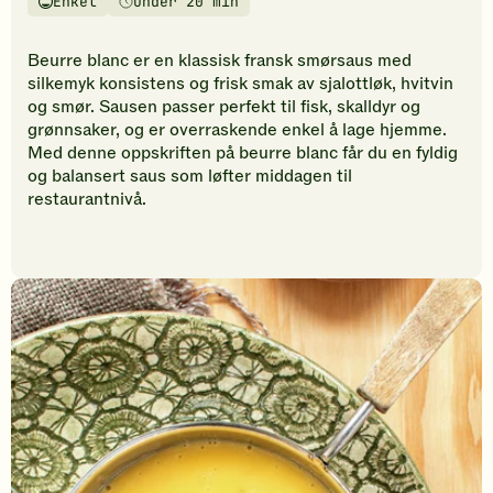
Enkel
Under 20 min
vurderinger.
Vanskelighetsgrad
Tilberedningstid
Bli
den
Beurre blanc er en klassisk fransk smørsaus med
første
silkemyk konsistens og frisk smak av sjalottløk, hvitvin
til
og smør. Sausen passer perfekt til fisk, skalldyr og
å
grønnsaker, og er overraskende enkel å lage hjemme.
vurdere
Med denne oppskriften på beurre blanc får du en fyldig
denne
og balansert saus som løfter middagen til
oppskriften.
restaurantnivå.