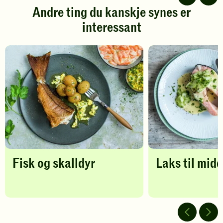
stjerner.
stjerner.
Andre ting du kanskje synes er
Klikk
Klikk
interessant
for
for
å
å
gi
gi
din
din
vurdering.
vurdering.
Fisk og skalldyr
Laks til midd