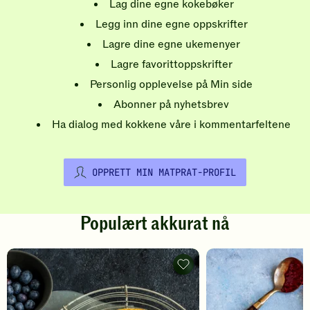
Lag dine egne kokebøker
Legg inn dine egne oppskrifter
Lagre dine egne ukemenyer
Lagre favorittoppskrifter
Personlig opplevelse på Min side
Abonner på nyhetsbrev
Ha dialog med kokkene våre i kommentarfeltene
OPPRETT MIN MATPRAT-PROFIL
Populært akkurat nå
Pannekaker
-
legg
til
favoritter