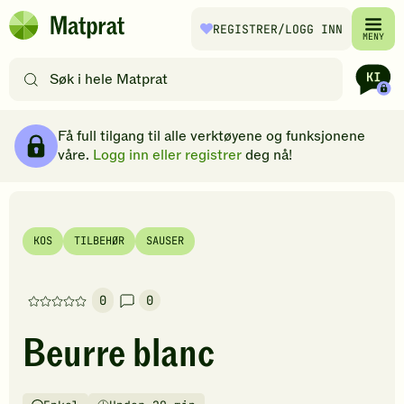
Hopp til hovedinnhold
REGISTRER
/LOGG INN
Matprat
MENY
hjemmeside
Søk
etter
oppskrifter
Ingredienser
Slik gjør du
Kommentarer
Brødsmulesti
eller
Få full tilgang til alle verktøyene og funksjonene
filtre
våre.
Logg inn eller registrer
deg nå!
KOS
TILBEHØR
SAUSER
0
0
Denne
oppskriften
Beurre blanc
har
foreløpig
ingen