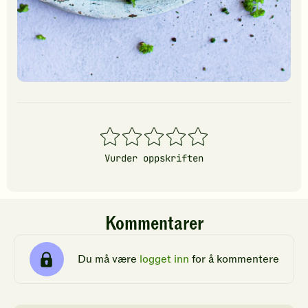
1
2
3
4
5
stjerner
stjerner
stjerner
stjerner
stjerner
Vurder oppskriften
Kommentarer
Du må være
logget inn
for å kommentere