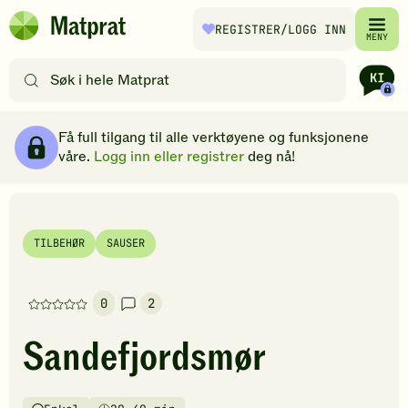
Hopp til hovedinnhold
REGISTRER
/LOGG INN
Matprat
MENY
hjemmeside
Søk
etter
oppskrifter
Ingredienser
Slik gjør du
Kommentarer
Brødsmulesti
eller
Få full tilgang til alle verktøyene og funksjonene
filtre
våre.
Logg inn eller registrer
deg nå!
TILBEHØR
SAUSER
0
2
Denne
oppskriften
Sandefjordsmør
har
foreløpig
ingen