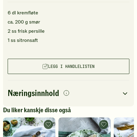
6
dl
kremfløte
ca.
200
g
smør
2
ss
frisk persille
1
ss
sitronsaft
LEGG I HANDLELISTEN
Næringsinnhold
per
porsjon
Du liker kanskje disse også
Navn på
Energi
antall
601
kcal
næringsstoffet
Kokt
Kokt
laks
kveite
Fett
64
g
med
-