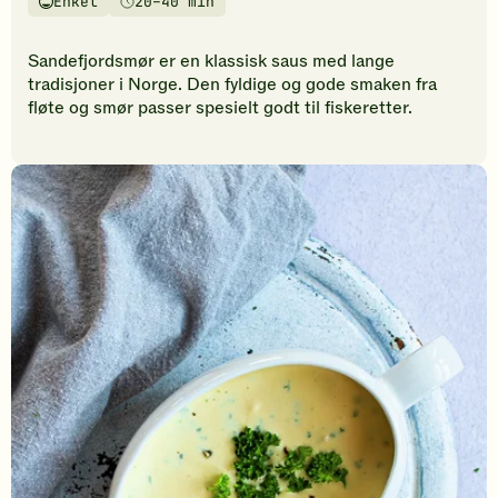
Enkel
20–40 min
vurderinger.
Vanskelighetsgrad
Tilberedningstid
Bli
den
Sandefjordsmør er en klassisk saus med lange
første
tradisjoner i Norge. Den fyldige og gode smaken fra
til
fløte og smør passer spesielt godt til fiskeretter.
å
vurdere
denne
oppskriften.