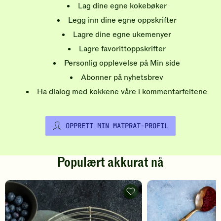
Lag dine egne kokebøker
Legg inn dine egne oppskrifter
Lagre dine egne ukemenyer
Lagre favorittoppskrifter
Personlig opplevelse på Min side
Abonner på nyhetsbrev
Ha dialog med kokkene våre i kommentarfeltene
OPPRETT MIN MATPRAT-PROFIL
Populært akkurat nå
Pannekaker
-
legg
til