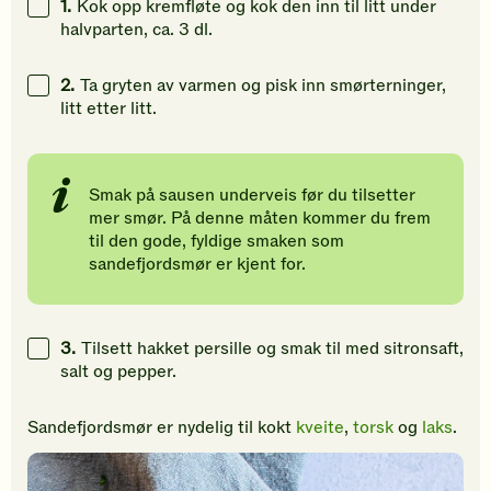
1.
Kok opp kremfløte og kok den inn til litt under
vurdering.
vurdering.
vurdering
halvparten, ca. 3 dl.
2.
Ta gryten av varmen og pisk inn smørterninger,
litt etter litt.
Smak på sausen underveis før du tilsetter
mer smør. På denne måten kommer du frem
til den gode, fyldige smaken som
sandefjordsmør er kjent for.
3.
Tilsett hakket persille og smak til med sitronsaft,
salt og pepper.
Sandefjordsmør er nydelig til kokt
kveite
,
torsk
og
laks
.