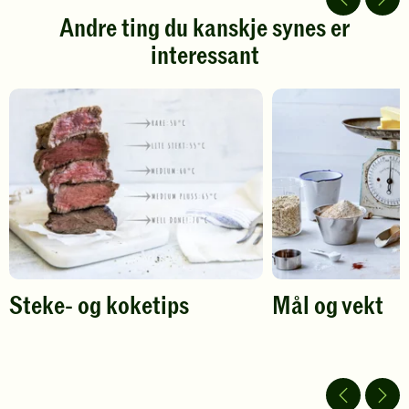
stjerner.
stjerner.
Andre ting du kanskje synes er
Klikk
Klikk
interessant
for
for
å
å
gi
gi
din
din
vurdering.
vurdering.
Steke- og koketips
Mål og vekt